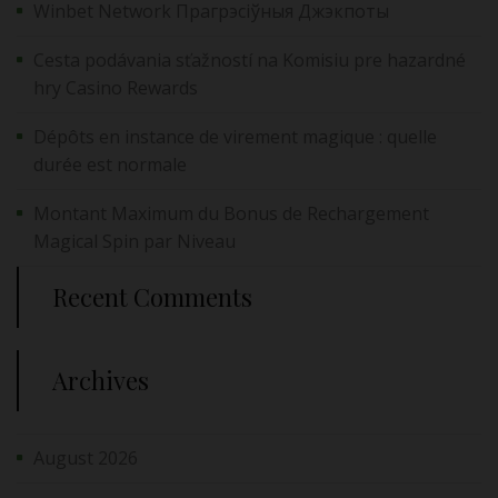
Winbet Network Прагрэсіўныя Джэкпоты
Cesta podávania sťažností na Komisiu pre hazardné
hry Casino Rewards
Dépôts en instance de virement magique : quelle
durée est normale
Montant Maximum du Bonus de Rechargement
Magical Spin par Niveau
Recent Comments
Archives
August 2026