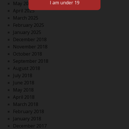
May 2025
April 2025
March 2025
February 2025
January 2025
December 2018
November 2018
October 2018
September 2018
August 2018
July 2018
June 2018
May 2018
April 2018
March 2018
February 2018
January 2018
December 2017