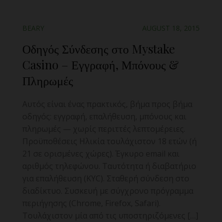
BEARY
AUGUST 18, 2015
Οδηγός Σύνδεσης στο Mystake
Casino – Εγγραφή, Μπόνους &
Πληρωμές
Αυτός είναι ένας πρακτικός, βήμα προς βήμα
οδηγός: εγγραφή, επαλήθευση, μπόνους και
πληρωμές — χωρίς περιττές λεπτομέρειες.
Προϋποθέσεις Ηλικία τουλάχιστον 18 ετών (ή
21 σε ορισμένες χώρες). Έγκυρο email και
αριθμός τηλεφώνου. Ταυτότητα ή διαβατήριο
για επαλήθευση (KYC). Σταθερή σύνδεση στο
διαδίκτυο. Συσκευή με σύγχρονο πρόγραμμα
περιήγησης (Chrome, Firefox, Safari).
Τουλάχιστον μία από τις υποστηριζόμενες […]