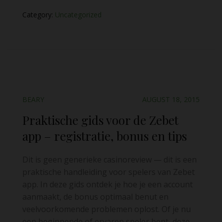
Category:
Uncategorized
BEARY
AUGUST 18, 2015
Praktische gids voor de Zebet
app – registratie, bonus en tips
Dit is geen generieke casinoreview — dit is een
praktische handleiding voor spelers van Zebet
app. In deze gids ontdek je hoe je een account
aanmaakt, de bonus optimaal benut en
veelvoorkomende problemen oplost. Of je nu
een beginnende of ervaren speler bent, deze