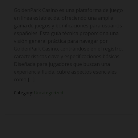
GoldenPark Casino es una plataforma de juego
en línea establecida, ofreciendo una amplia
gama de juegos y bonificaciones para usuarios
españoles. Esta guía técnica proporciona una
visión general práctica para navegar por
GoldenPark Casino, centrándose en el registro,
características clave y especificaciones básicas.
Diseñada para jugadores que buscan una
experiencia fluida, cubre aspectos esenciales
como […]
Category:
Uncategorized