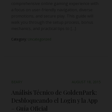
comprehensive online gaming experience with
a focus on user-friendly navigation, diverse
promotions, and secure play. This guide will
walk you through the setup process, bonus
mechanics, and practical tips to […]
Category:
Uncategorized
BEARY
AUGUST 18, 2015
Análisis Técnico de GoldenPark:
Desbloqueando el Login y la App
– Guía Oficial