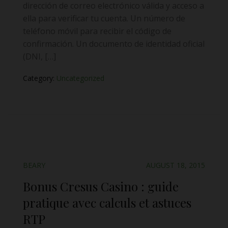
dirección de correo electrónico válida y acceso a
ella para verificar tu cuenta. Un número de
teléfono móvil para recibir el código de
confirmación. Un documento de identidad oficial
(DNI, […]
Category:
Uncategorized
BEARY
AUGUST 18, 2015
Bonus Cresus Casino : guide
pratique avec calculs et astuces
RTP