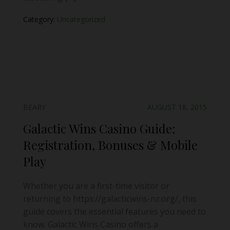
Category:
Uncategorized
BEARY
AUGUST 18, 2015
Galactic Wins Casino Guide:
Registration, Bonuses & Mobile
Play
Whether you are a first-time visitor or
returning to https://galacticwins-nz.org/, this
guide covers the essential features you need to
know. Galactic Wins Casino offers a