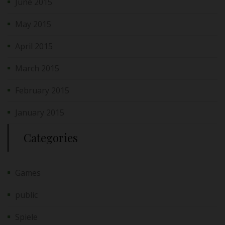
June 2015
May 2015
April 2015
March 2015
February 2015
January 2015
Categories
Games
public
Spiele