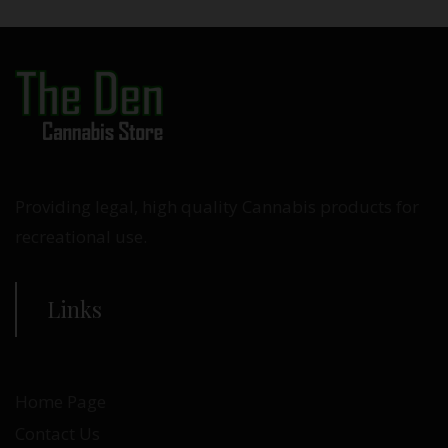
Providing legal, high quality Cannabis products for
recreational use.
Links
Home Page
Contact Us