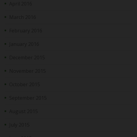
April 2016
March 2016
February 2016
January 2016
December 2015
November 2015
October 2015
September 2015
August 2015
July 2015