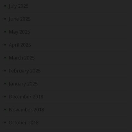
July 2025
June 2025
May 2025
April 2025
March 2025
February 2025
January 2025
December 2018
November 2018
October 2018