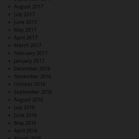
August 2017
July 2017
June 2017
May 2017
April 2017
March 2017
February 2017
January 2017
December 2016
November 2016
October 2016
September 2016
August 2016
July 2016
June 2016
May 2016
April 2016
March 2016