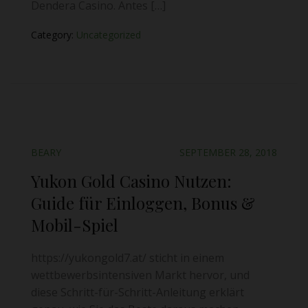
Dendera Casino. Antes […]
Category:
Uncategorized
BEARY
SEPTEMBER 28, 2018
Yukon Gold Casino Nutzen:
Guide für Einloggen, Bonus &
Mobil-Spiel
https://yukongold7.at/ sticht in einem
wettbewerbsintensiven Markt hervor, und
diese Schritt-für-Schritt-Anleitung erklärt