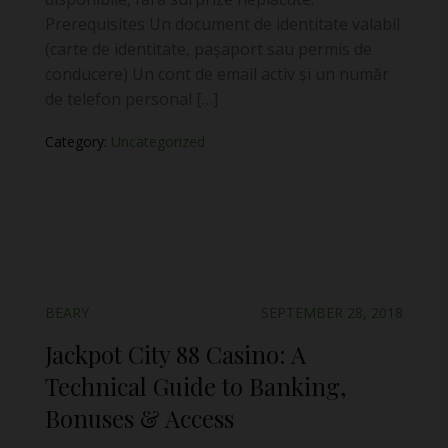
Prerequisites Un document de identitate valabil
(carte de identitate, pașaport sau permis de
conducere) Un cont de email activ și un număr
de telefon personal […]
Category:
Uncategorized
BEARY
SEPTEMBER 28, 2018
Jackpot City 88 Casino: A
Technical Guide to Banking,
Bonuses & Access