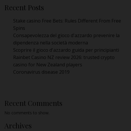
Recent Posts
Stake casino Free Bets: Rules Different From Free
Spins
Consapevolezza del gioco d'azzardo prevenire la
dipendenza nella società moderna
Scoprire il gioco d'azzardo guida per principianti
Rainbet Casino NZ review 2026: trusted crypto
casino for New Zealand players
Coronavirus disease 2019
Recent Comments
No comments to show.
Archives