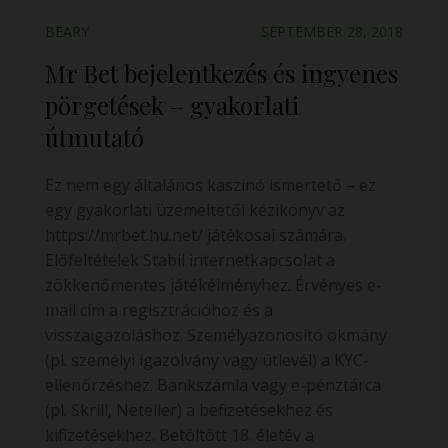
BEARY
SEPTEMBER 28, 2018
Mr Bet bejelentkezés és ingyenes
pörgetések – gyakorlati
útmutató
Ez nem egy általános kaszinó ismertető – ez
egy gyakorlati üzemeltetői kézikönyv az
https://mrbet.hu.net/ játékosai számára.
Előfeltételek Stabil internetkapcsolat a
zökkenőmentes játékélményhez. Érvényes e-
mail cím a regisztrációhoz és a
visszaigazoláshoz. Személyazonosító okmány
(pl. személyi igazolvány vagy útlevél) a KYC-
ellenőrzéshez. Bankszámla vagy e-pénztárca
(pl. Skrill, Neteller) a befizetésekhez és
kifizetésekhez. Betöltött 18. életév a