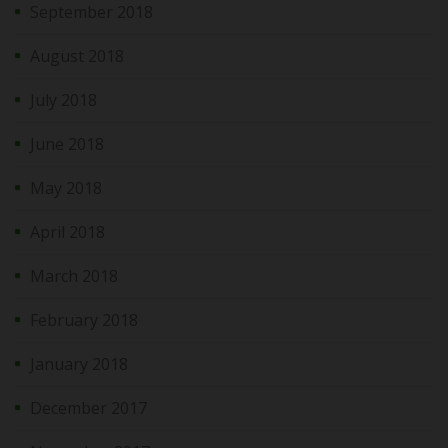
September 2018
August 2018
July 2018
June 2018
May 2018
April 2018
March 2018
February 2018
January 2018
December 2017