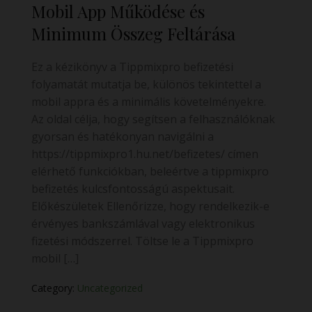
Mobil App Működése és
Minimum Összeg Feltárása
Ez a kézikönyv a Tippmixpro befizetési
folyamatát mutatja be, különös tekintettel a
mobil appra és a minimális követelményekre.
Az oldal célja, hogy segítsen a felhasználóknak
gyorsan és hatékonyan navigálni a
https://tippmixpro1.hu.net/befizetes/ címen
elérhető funkciókban, beleértve a tippmixpro
befizetés kulcsfontosságú aspektusait.
Előkészületek Ellenőrizze, hogy rendelkezik-e
érvényes bankszámlával vagy elektronikus
fizetési módszerrel. Töltse le a Tippmixpro
mobil […]
Category:
Uncategorized