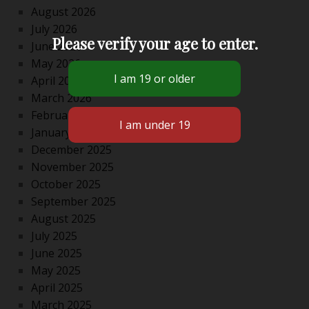
August 2026
July 2026
Please verify your age to enter.
June 2026
May 2026
April 2026
March 2026
February 2026
January 2026
December 2025
November 2025
October 2025
September 2025
August 2025
July 2025
June 2025
May 2025
April 2025
March 2025