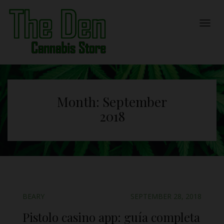
Month:
September
2018
BEARY
SEPTEMBER 28, 2018
Pistolo casino app: guía completa