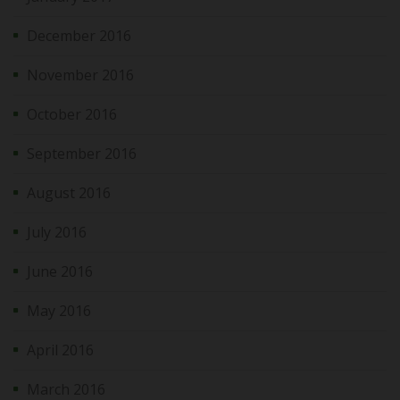
December 2016
November 2016
October 2016
September 2016
August 2016
July 2016
June 2016
May 2016
April 2016
March 2016