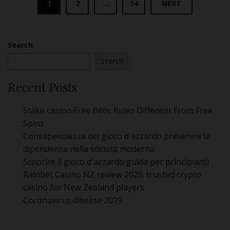
1
2
…
14
NEXT
Search
Search
Recent Posts
Stake casino Free Bets: Rules Different From Free
Spins
Consapevolezza del gioco d'azzardo prevenire la
dipendenza nella società moderna
Scoprire il gioco d'azzardo guida per principianti
Rainbet Casino NZ review 2026: trusted crypto
casino for New Zealand players
Coronavirus disease 2019