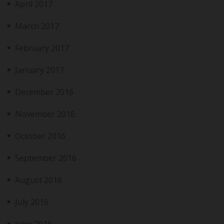
April 2017
March 2017
February 2017
January 2017
December 2016
November 2016
October 2016
September 2016
August 2016
July 2016
June 2016