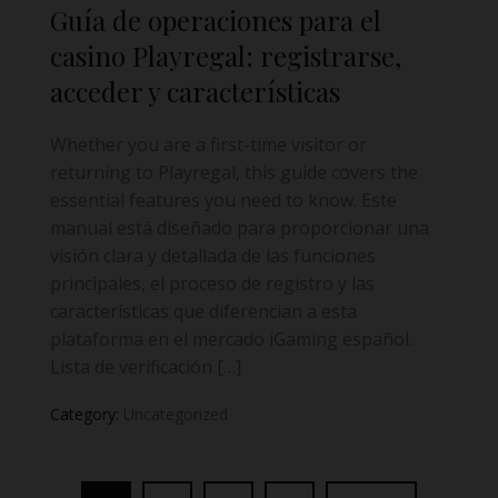
Guía de operaciones para el
casino Playregal: registrarse,
acceder y características
Whether you are a first-time visitor or
returning to Playregal, this guide covers the
essential features you need to know. Este
manual está diseñado para proporcionar una
visión clara y detallada de las funciones
principales, el proceso de registro y las
características que diferencian a esta
plataforma en el mercado iGaming español.
Lista de verificación […]
Category:
Uncategorized