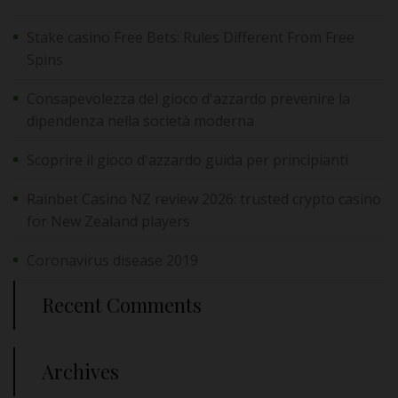
Stake casino Free Bets: Rules Different From Free
Spins
Consapevolezza del gioco d'azzardo prevenire la
dipendenza nella società moderna
Scoprire il gioco d'azzardo guida per principianti
Rainbet Casino NZ review 2026: trusted crypto casino
for New Zealand players
Coronavirus disease 2019
Recent Comments
Archives