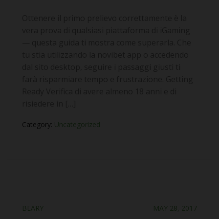
Ottenere il primo prelievo correttamente è la
vera prova di qualsiasi piattaforma di iGaming
— questa guida ti mostra come superarla. Che
tu stia utilizzando la novibet app o accedendo
dal sito desktop, seguire i passaggi giusti ti
farà risparmiare tempo e frustrazione. Getting
Ready Verifica di avere almeno 18 anni e di
risiedere in […]
Category:
Uncategorized
BEARY
MAY 28, 2017