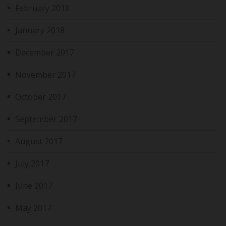
February 2018
January 2018
December 2017
November 2017
October 2017
September 2017
August 2017
July 2017
June 2017
May 2017