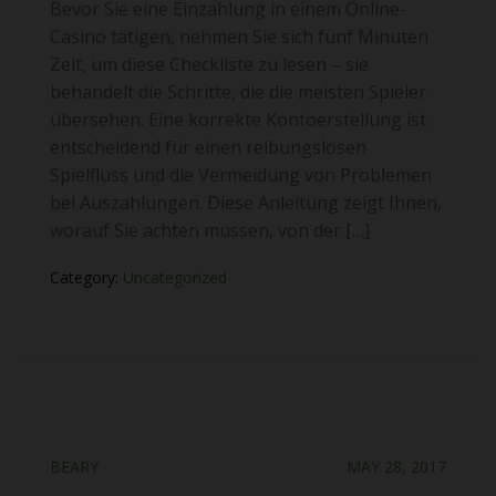
Bevor Sie eine Einzahlung in einem Online-
Casino tätigen, nehmen Sie sich fünf Minuten
Zeit, um diese Checkliste zu lesen – sie
behandelt die Schritte, die die meisten Spieler
übersehen. Eine korrekte Kontoerstellung ist
entscheidend für einen reibungslosen
Spielfluss und die Vermeidung von Problemen
bei Auszahlungen. Diese Anleitung zeigt Ihnen,
worauf Sie achten müssen, von der […]
Category:
Uncategorized
BEARY
MAY 28, 2017