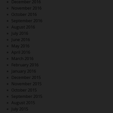
December 2016
November 2016
October 2016
September 2016
August 2016
July 2016
June 2016
May 2016
April 2016
March 2016
February 2016
January 2016
December 2015
November 2015
October 2015
September 2015
August 2015
July 2015