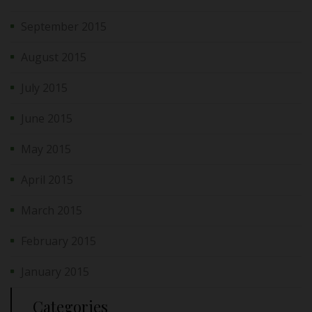
September 2015
August 2015
July 2015
June 2015
May 2015
April 2015
March 2015
February 2015
January 2015
Categories