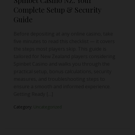
Spinbet Casino NZ: Your
Complete Setup & Security
Guide
Before depositing at any online casino, take
five minutes to read this checklist — it covers
the steps most players skip. This guide is
tailored for New Zealand players considering
Spinbet Casino and walks you through the
practical setup, bonus calculations, security
measures, and troubleshooting steps to
ensure a smooth and informed experience.
Getting Ready […]
Category:
Uncategorized