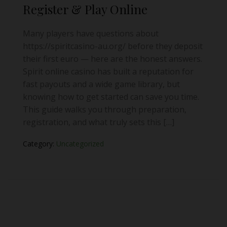
Register & Play Online
Many players have questions about
https://spiritcasino-au.org/ before they deposit
their first euro — here are the honest answers.
Spirit online casino has built a reputation for
fast payouts and a wide game library, but
knowing how to get started can save you time.
This guide walks you through preparation,
registration, and what truly sets this […]
Category:
Uncategorized