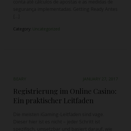
conta até cálculos de apostas e as medidas de
segurança implementadas. Getting Ready Antes
[…]
Category:
Uncategorized
BEARY
JANUARY 27, 2017
Registrierung im Online Casino:
Ein praktischer Leitfaden
Die meisten iGaming-Leitfäden sind vage.
Dieser hier ist es nicht – jeder Schritt ist
spezifisch, umsetzbar und basiert darauf, wie