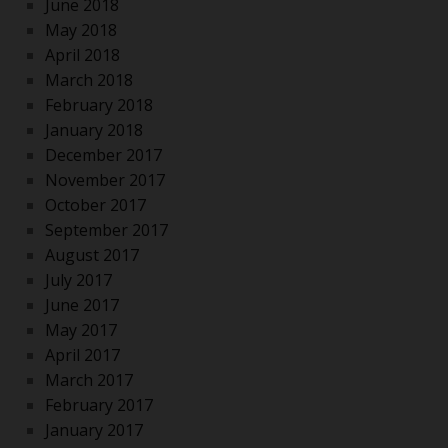
June 2018
May 2018
April 2018
March 2018
February 2018
January 2018
December 2017
November 2017
October 2017
September 2017
August 2017
July 2017
June 2017
May 2017
April 2017
March 2017
February 2017
January 2017