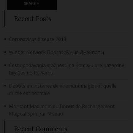
Recent Posts
Coronavirus disease 2019
Winbet Network Прагрэсіўныя Джэкпоты
Cesta podávania sťažností na Komisiu pre hazardné
hry Casino Rewards
Dépôts en instance de virement magique : quelle
durée est normale
Montant Maximum du Bonus de Rechargement
Magical Spin par Niveau
Recent Comments