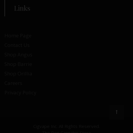
Links
Home Page
Contact Us
Shop Angus
Shop Barrie
Shop Orillia
Careers
Privacy Policy
Cigvape Inc. All Rights Reserved.
The Den Cannabis Store