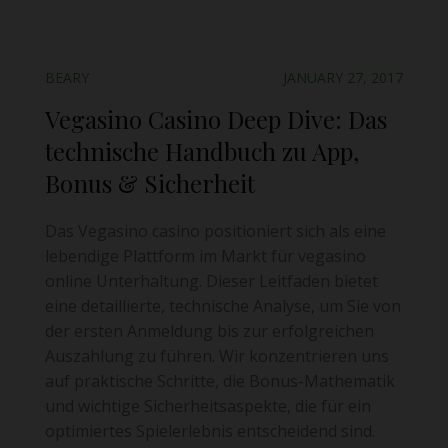
BEARY
JANUARY 27, 2017
Vegasino Casino Deep Dive: Das
technische Handbuch zu App,
Bonus & Sicherheit
Das Vegasino casino positioniert sich als eine
lebendige Plattform im Markt für vegasino
online Unterhaltung. Dieser Leitfaden bietet
eine detaillierte, technische Analyse, um Sie von
der ersten Anmeldung bis zur erfolgreichen
Auszahlung zu führen. Wir konzentrieren uns
auf praktische Schritte, die Bonus-Mathematik
und wichtige Sicherheitsaspekte, die für ein
optimiertes Spielerlebnis entscheidend sind.