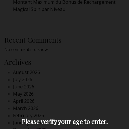
Montant Maximum du Bonus de Rechargement
Magical Spin par Niveau
Recent Comments
No comments to show.
Archives
August 2026
July 2026
June 2026
May 2026
April 2026
March 2026
February 2026
Please verify your age to enter.
January 2026