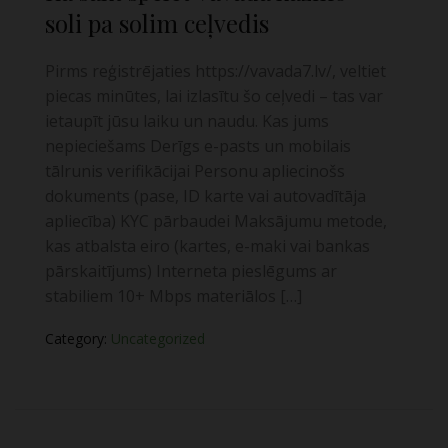
soli pa solim ceļvedis
Pirms reģistrējaties https://vavada7.lv/, veltiet
piecas minūtes, lai izlasītu šo ceļvedi – tas var
ietaupīt jūsu laiku un naudu. Kas jums
nepieciešams Derīgs e-pasts un mobilais
tālrunis verifikācijai Personu apliecinošs
dokuments (pase, ID karte vai autovadītāja
apliecība) KYC pārbaudei Maksājumu metode,
kas atbalsta eiro (kartes, e-maki vai bankas
pārskaitījums) Interneta pieslēgums ar
stabiliem 10+ Mbps materiālos […]
Category:
Uncategorized