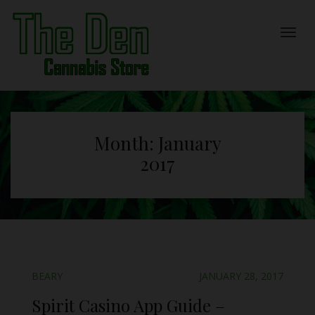
Month:
January
2017
BEARY
JANUARY 28, 2017
Spirit Casino App Guide –