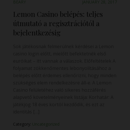
BEARY
JANUARY 28, 2017
Lemon Casino belépés: teljes
útmutató a regisztrációtól a
bejelentkezésig
Sok játékosnak felmerülnek kérdései a Lemon
casino login előtt, mielőtt befektetnék első
euróikat – itt vannak a válaszok. Előfeltételek A
folyamat zökkenőmentes lebonyolításához a
belépés előtt érdemes ellenőrizni, hogy minden
szükséges elem rendelkezésre áll-e. A Lemon
Casino felületéhez való sikeres hozzáférés
alapvető követelményeinek listája: Korhatár: A
játékjog 18 éves kortól kezdődik, és ezt az
identitás […]
Category:
Uncategorized