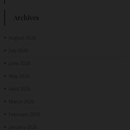
Archives
August 2026
July 2026
June 2026
May 2026
April 2026
March 2026
February 2026
January 2026