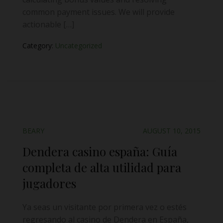
common payment issues. We will provide
actionable […]
Category:
Uncategorized
BEARY
AUGUST 10, 2015
Dendera casino españa: Guía
completa de alta utilidad para
jugadores
Ya seas un visitante por primera vez o estés
regresando al casino de Dendera en España,