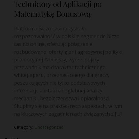
Techniczny od Aplikacji po
Matematykę Bonusową
Platforma Bizzo casino zyskała
rozpoznawalność w polskim segmencie bizzo
casino online, oferując połączenie
rozbudowanej oferty gier i agresywnej polityki
promocyjnej. Niniejszy, wyczerpujący
przewodnik ma charakter technicznego
whitepaperu, przeznaczonego dla graczy
poszukujących nie tylko podstawowych
informacji, ale także dogłębnej analizy
mechaniki, bezpieczeństwa i opłacalności.
Skupimy się na praktycznych aspektach, w tym
na kluczowych zagadnieniach związanych z […]
Category:
Uncategorized