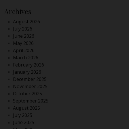
Archives
August 2026
July 2026
June 2026
May 2026
April 2026
March 2026
February 2026
January 2026
December 2025
November 2025
October 2025
September 2025
August 2025
July 2025
June 2025