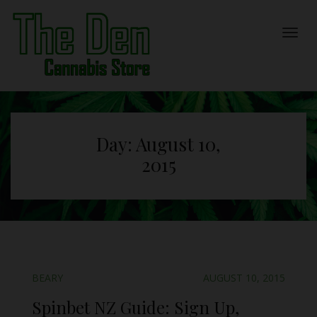
Day:
August 10,
2015
BEARY
AUGUST 10, 2015
Spinbet NZ Guide: Sign Up,