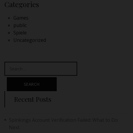
Categories
Games
public
Spiele
Uncategorized
Recent Posts
Spinkings Account Verification Failed: What to Do
Next