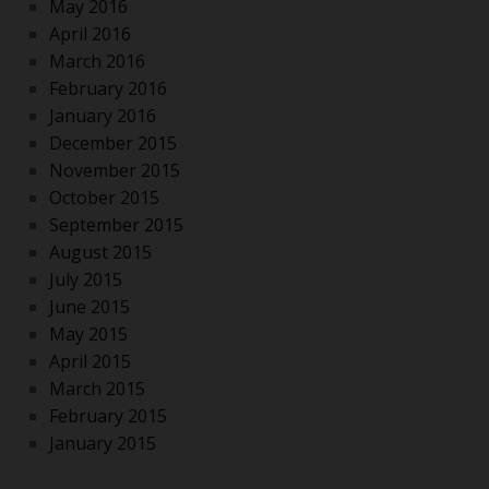
May 2016
April 2016
March 2016
February 2016
January 2016
December 2015
November 2015
October 2015
September 2015
August 2015
July 2015
June 2015
May 2015
April 2015
March 2015
February 2015
January 2015