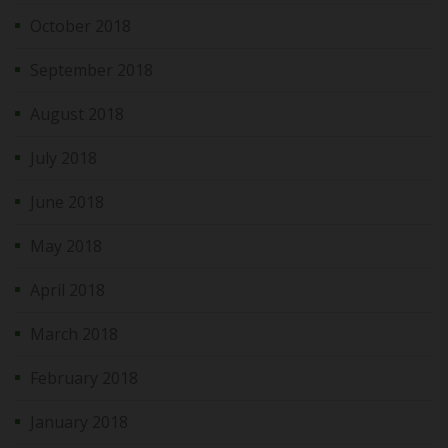
October 2018
September 2018
August 2018
July 2018
June 2018
May 2018
April 2018
March 2018
February 2018
January 2018