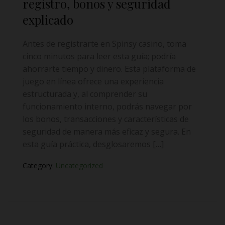
registro, bonos y seguridad
explicado
Antes de registrarte en Spinsy casino, toma
cinco minutos para leer esta guía; podría
ahorrarte tiempo y dinero. Esta plataforma de
juego en línea ofrece una experiencia
estructurada y, al comprender su
funcionamiento interno, podrás navegar por
los bonos, transacciones y características de
seguridad de manera más eficaz y segura. En
esta guía práctica, desglosaremos […]
Category:
Uncategorized