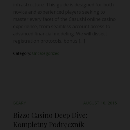
infrastructure. This guide is designed for both
novice and experienced players seeking to
master every facet of the Casushi online casino
experience, from seamless account access to
advanced financial modeling. We will dissect
registration protocols, bonus […]
Category:
Uncategorized
BEARY
AUGUST 10, 2015
Bizzo Casino Deep Dive:
Kompletny Podręcznik