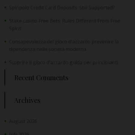
Spinpolo Credit Card Deposits: Still Supported?
Stake casino Free Bets: Rules Different From Free
Spins
Consapevolezza del gioco d'azzardo prevenire la
dipendenza nella società moderna
Scoprire il gioco d'azzardo guida per principianti
Recent Comments
Archives
August 2026
July 2026