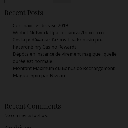
Recent Posts
Coronavirus disease 2019
Winbet Network Прагрэсіўныя Джэкпоты
Cesta podávania sťažností na Komisiu pre
hazardné hry Casino Rewards
Dépôts en instance de virement magique : quelle
durée est normale
Montant Maximum du Bonus de Rechargement
Magical Spin par Niveau
Recent Comments
No comments to show.
Archives