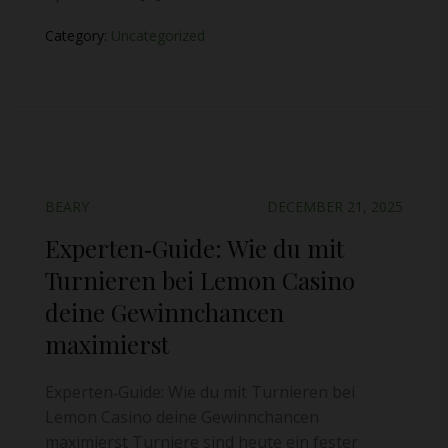
Category:
Uncategorized
BEARY
DECEMBER 21, 2025
Experten‑Guide: Wie du mit
Turnieren bei Lemon Casino
deine Gewinnchancen
maximierst
Experten‑Guide: Wie du mit Turnieren bei
Lemon Casino deine Gewinnchancen
maximierst Turniere sind heute ein fester