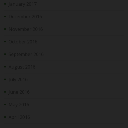
January 2017
December 2016
November 2016
October 2016
September 2016
August 2016
July 2016
June 2016
May 2016
April 2016