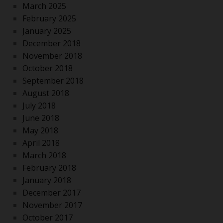
March 2025
February 2025
January 2025
December 2018
November 2018
October 2018
September 2018
August 2018
July 2018
June 2018
May 2018
April 2018
March 2018
February 2018
January 2018
December 2017
November 2017
October 2017