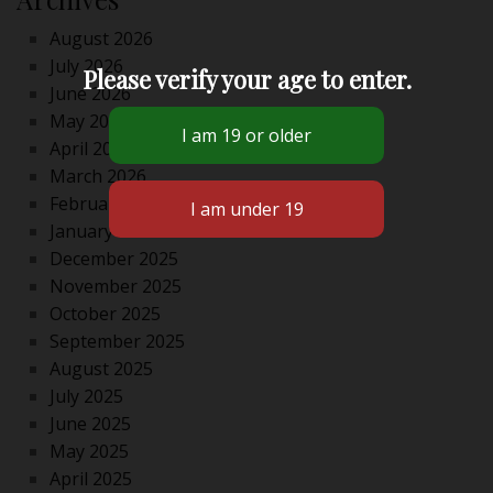
August 2026
July 2026
Please verify your age to enter.
June 2026
May 2026
April 2026
March 2026
February 2026
January 2026
December 2025
November 2025
October 2025
September 2025
August 2025
July 2025
June 2025
May 2025
April 2025