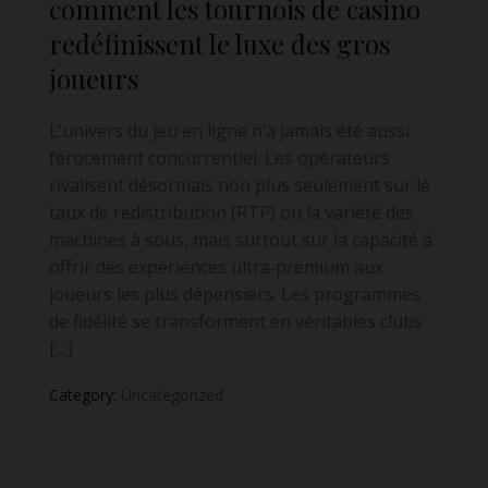
comment les tournois de casino
redéfinissent le luxe des gros
joueurs
L’univers du jeu en ligne n’a jamais été aussi
férocement concurrentiel. Les opérateurs
rivalisent désormais non plus seulement sur le
taux de redistribution (RTP) ou la variété des
machines à sous, mais surtout sur la capacité à
offrir des expériences ultra‑premium aux
joueurs les plus dépensiers. Les programmes
de fidélité se transforment en véritables clubs
[…]
Category:
Uncategorized