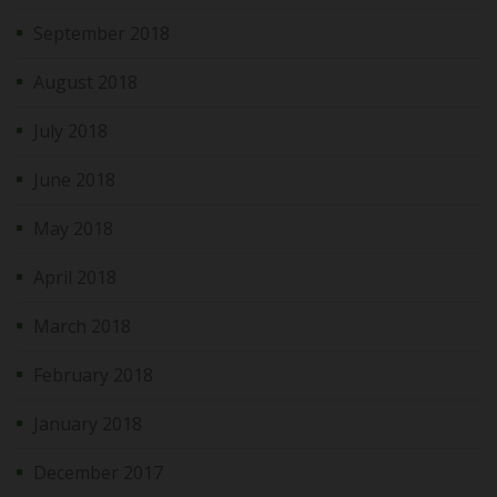
September 2018
August 2018
July 2018
June 2018
May 2018
April 2018
March 2018
February 2018
January 2018
December 2017