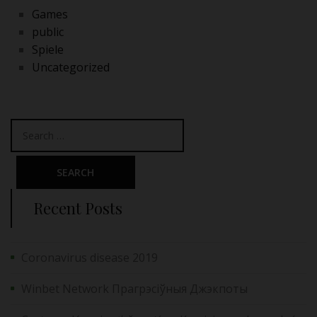
Games
public
Spiele
Uncategorized
Recent Posts
Coronavirus disease 2019
Winbet Network Прагрэсіўныя Джэкпоты