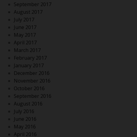
September 2017
August 2017
July 2017
June 2017
May 2017
April 2017
March 2017
February 2017
January 2017
December 2016
November 2016
October 2016
September 2016
August 2016
July 2016
June 2016
May 2016
April 2016