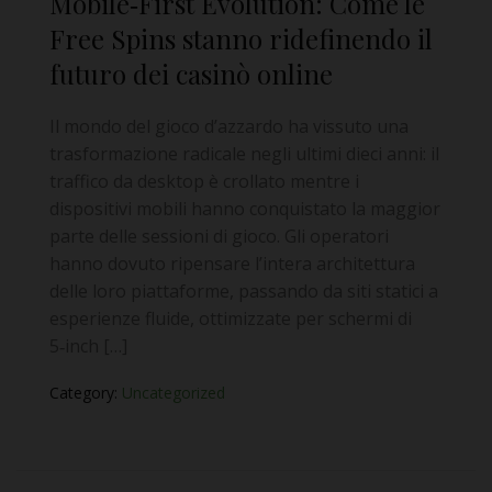
Mobile‑First Evolution: Come le
Free Spins stanno ridefinendo il
futuro dei casinò online
Il mondo del gioco d’azzardo ha vissuto una
trasformazione radicale negli ultimi dieci anni: il
traffico da desktop è crollato mentre i
dispositivi mobili hanno conquistato la maggior
parte delle sessioni di gioco. Gli operatori
hanno dovuto ripensare l’intera architettura
delle loro piattaforme, passando da siti statici a
esperienze fluide, ottimizzate per schermi di
5‑inch […]
Category:
Uncategorized