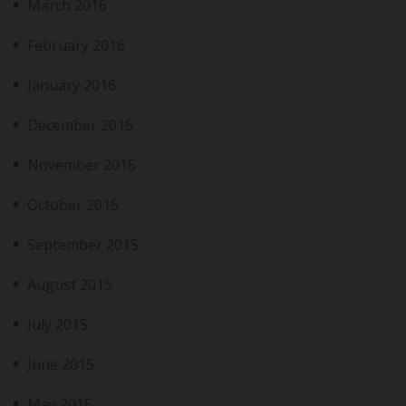
March 2016
February 2016
January 2016
December 2015
November 2015
October 2015
September 2015
August 2015
July 2015
June 2015
May 2015