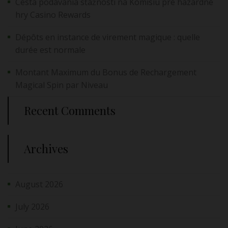
Cesta podávania sťažností na Komisiu pre hazardné
hry Casino Rewards
Dépôts en instance de virement magique : quelle
durée est normale
Montant Maximum du Bonus de Rechargement
Magical Spin par Niveau
Recent Comments
Archives
August 2026
July 2026