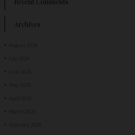
Recent Comments
Archives
August 2026
July 2026
June 2026
May 2026
April 2026
March 2026
February 2026