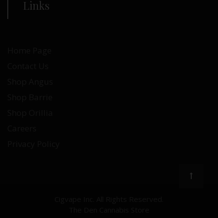
Links
Home Page
Contact Us
Shop Angus
Shop Barrie
Shop Orillia
Careers
Privacy Policy
Cigvape Inc. All Rights Reserved.
The Den Cannabis Store