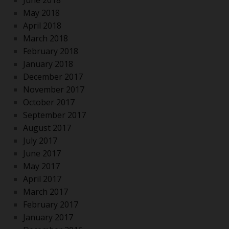
May 2018
April 2018
March 2018
February 2018
January 2018
December 2017
November 2017
October 2017
September 2017
August 2017
July 2017
June 2017
May 2017
April 2017
March 2017
February 2017
January 2017