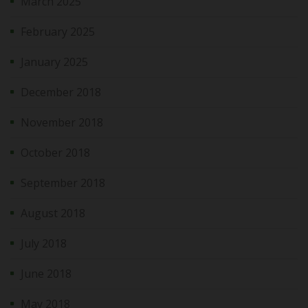
March 2025
February 2025
January 2025
December 2018
November 2018
October 2018
September 2018
August 2018
July 2018
June 2018
May 2018