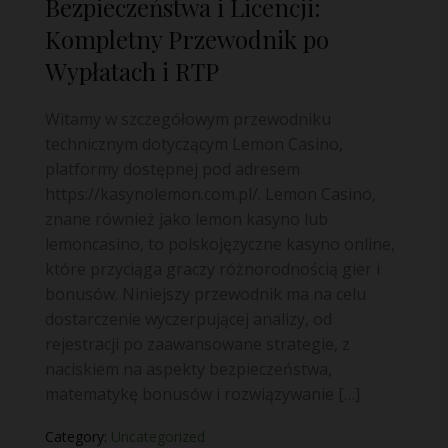
Bezpieczeństwa i Licencji:
Kompletny Przewodnik po
Wypłatach i RTP
Witamy w szczegółowym przewodniku
technicznym dotyczącym Lemon Casino,
platformy dostępnej pod adresem
https://kasynolemon.com.pl/. Lemon Casino,
znane również jako lemon kasyno lub
lemoncasino, to polskojęzyczne kasyno online,
które przyciąga graczy różnorodnością gier i
bonusów. Niniejszy przewodnik ma na celu
dostarczenie wyczerpującej analizy, od
rejestracji po zaawansowane strategie, z
naciskiem na aspekty bezpieczeństwa,
matematykę bonusów i rozwiązywanie […]
Category:
Uncategorized