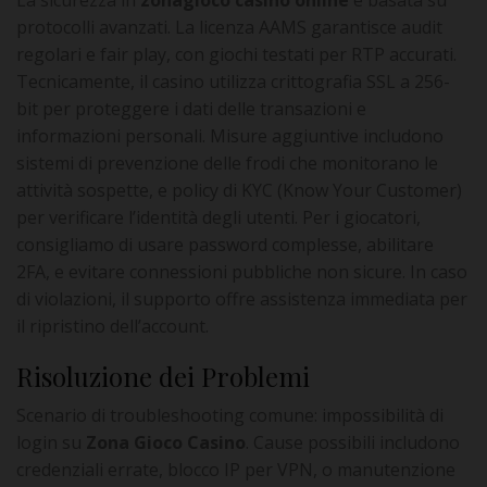
La sicurezza in
zonagioco casinò online
è basata su
protocolli avanzati. La licenza AAMS garantisce audit
regolari e fair play, con giochi testati per RTP accurati.
Tecnicamente, il casino utilizza crittografia SSL a 256-
bit per proteggere i dati delle transazioni e
informazioni personali. Misure aggiuntive includono
sistemi di prevenzione delle frodi che monitorano le
attività sospette, e policy di KYC (Know Your Customer)
per verificare l’identità degli utenti. Per i giocatori,
consigliamo di usare password complesse, abilitare
2FA, e evitare connessioni pubbliche non sicure. In caso
di violazioni, il supporto offre assistenza immediata per
il ripristino dell’account.
Risoluzione dei Problemi
Scenario di troubleshooting comune: impossibilità di
login su
Zona Gioco Casino
. Cause possibili includono
credenziali errate, blocco IP per VPN, o manutenzione