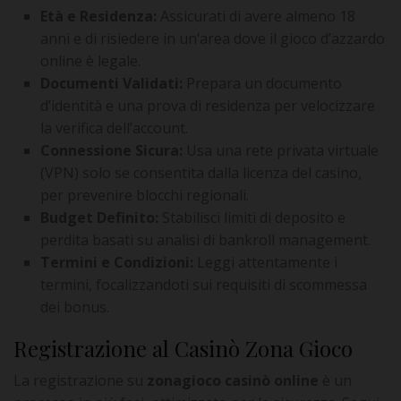
Età e Residenza:
Assicurati di avere almeno 18
anni e di risiedere in un’area dove il gioco d’azzardo
online è legale.
Documenti Validati:
Prepara un documento
d’identità e una prova di residenza per velocizzare
la verifica dell’account.
Connessione Sicura:
Usa una rete privata virtuale
(VPN) solo se consentita dalla licenza del casino,
per prevenire blocchi regionali.
Budget Definito:
Stabilisci limiti di deposito e
perdita basati su analisi di bankroll management.
Termini e Condizioni:
Leggi attentamente i
termini, focalizzandoti sui requisiti di scommessa
dei bonus.
Registrazione al Casinò Zona Gioco
La registrazione su
zonagioco casinò online
è un