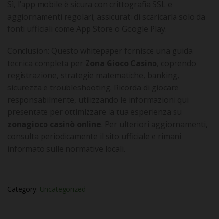
Sì, l’app mobile è sicura con crittografia SSL e
aggiornamenti regolari; assicurati di scaricarla solo da
fonti ufficiali come App Store o Google Play.
Conclusion: Questo whitepaper fornisce una guida
tecnica completa per
Zona Gioco Casino
, coprendo
registrazione, strategie matematiche, banking,
sicurezza e troubleshooting. Ricorda di giocare
responsabilmente, utilizzando le informazioni qui
presentate per ottimizzare la tua esperienza su
zonagioco casinò online
. Per ulteriori aggiornamenti,
consulta periodicamente il sito ufficiale e rimani
informato sulle normative locali.
Category:
Uncategorized