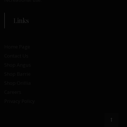
Links
Home Page
Contact Us
Shop Angus
Shop Barrie
Shop Orillia
Careers
Privacy Policy