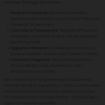
del server. Passaggi per risolvere:
Verifica Credenziali:
Assicurati che email e
password siano corretti; usa la funzione “Recupera
Password” se necessario.
Controlla la Connessione:
Disabilita VPN se non
consentite, o prova da un’altra rete per escludere
blocchi regionali.
Aggiorna il Browser:
Cancella cache e cookie, o
prova un browser diverso come Chrome o Firefox.
Contatta il Supporto:
Se il problema persiste,
fornisci dettagli come screenshot e orari
all’assistenza via chat live.
Altri scenari: ritardi nei prelievi (verifica documenti,
controlla metodi di pagamento), o bonus non accrediati
(verifica termini e invia ticket di supporto con prove).
Per problemi tecnici con l’app mobile, reinstalla l’app o
aggiorna il sistema operativo.