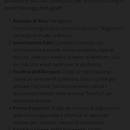
processo in più fasi, ottimizzato per la sicurezza. Segui
questi passaggi dettagliati:
Accesso al Sito:
Naviga su
https://zonagiocoit.it/casino/ e clicca su “Registrati”
nell’angolo in alto a destra.
Inserimento Dati:
Compila il modulo con
informazioni accurate: nome completo, data di
nascita, indirizzo email e numero di telefono. Usa
un indirizzo email valido per le conferme.
Verifica dell’Account:
Dopo la registrazione,
riceverai un’email di conferma; clicca sul link per
attivare l’account. Successivamente, carica i
documenti richiesti nella sezione “Verifica” per
sbloccare prelievi.
Primo Deposito:
Scegli un metodo di pagamento
dalla lista supportata e effettua un deposito
minimo per attivare i bonus di benvenuto.
Configurazione della Sicurezza:
Abilita