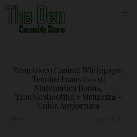
Zona Gioco Casino: Whitepaper
Tecnico Esaustivo su
Matematica Bonus,
Troubleshooting e Sicurezza –
Guida Aggiornata
BEARY
February 3, 2017