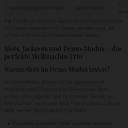
3‑7 
Auszahlungsgeschwindigkeit
24 h (E‑Wallet)
(Ban
Die Tabelle verdeutlicht, warum Online‑Plattformen wie
Xon Casino besonders für Spieler attraktiv sind, die
schnell an Bonus‑Guthaben kommen wollen.
Slots, Jackpots und Demo‑Modus – das
perfekte Weihnachts‑Trio
Warum Slots im Demo‑Modus testen?
Im Demo‑Modus können Sie die Spielmechanik,
Volatilität und RTP (Return to Player) eines Slots
prüfen, ohne eigenes Geld zu riskieren. Gerade zu
Weihnachten, wenn viele neue Titel erscheinen, ist das
ideal, um den besten Jackpot zu finden.
Volatilität verstehen: Hohe Volatilität bedeutet