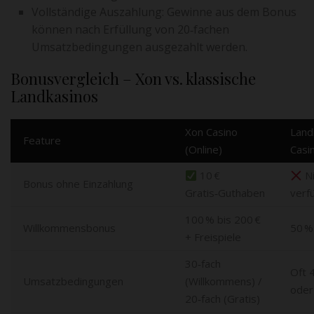
Vollständige Auszahlung: Gewinne aus dem Bonus
können nach Erfüllung von 20‑fachen
Umsatzbedingungen ausgezahlt werden.
Bonusvergleich – Xon vs. klassische
Landkasinos
Xon Casino
Land
Feature
(Online)
Casi
10 €
Ni
Bonus ohne Einzahlung
Gratis‑Guthaben
verf
100 % bis 200 €
Willkommensbonus
50 %
+ Freispiele
30‑fach
Oft 
Umsatzbedingungen
(Willkommens) /
oder
20‑fach (Gratis)