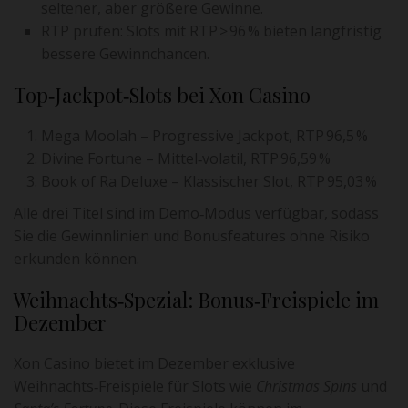
seltener, aber größere Gewinne.
RTP prüfen: Slots mit RTP ≥ 96 % bieten langfristig
bessere Gewinnchancen.
Top‑Jackpot‑Slots bei Xon Casino
Mega Moolah – Progressive Jackpot, RTP 96,5 %
Divine Fortune – Mittel‑volatil, RTP 96,59 %
Book of Ra Deluxe – Klassischer Slot, RTP 95,03 %
Alle drei Titel sind im Demo‑Modus verfügbar, sodass
Sie die Gewinnlinien und Bonusfeatures ohne Risiko
erkunden können.
Weihnachts‑Spezial: Bonus‑Freispiele im
Dezember
Xon Casino bietet im Dezember exklusive
Weihnachts‑Freispiele für Slots wie
Christmas Spins
und