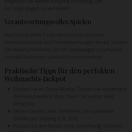
Beginnen Sie diesen Vorgang frühzeitig, um
Verzögerungen zu vermeiden.
Verantwortungsvolles Spielen
Xon Casino stellt Tools wie Einzahlungslimits,
Selbstausschluss und Verlustwarnungen bereit. Nutzen
Sie diese Funktionen, um Ihr Spielbudget zu schützen
und das Risiko von Spielsucht zu minimieren.
Praktische Tipps für den perfekten
Weihnachts‑Jackpot
Starten Sie im Demo‑Modus: Testen Sie mindestens
drei verschiedene Slots, bevor Sie echtes Geld
einsetzen.
Setzen Sie ein Limit: Definieren Sie maximalen
Einsatz pro Sitzung (z. B. 20 €).
Nutzen Sie den Bonus ohne Einzahlung: Erhöhen