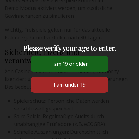
Santa’s Fortune
. Diese Freispiele können im
Demo‑Modus aktiviert werden, um zusätzliche
Gewinnchancen zu simulieren.
Wichtig: Freispiele gelten nur für das aktuelle
Kalenderjahr und verfallen nach 30 Tagen.
Please verify your age to enter.
Sicherheit, Lizenz und
verantwortungsvolles Spielen
Xon Casino ist von der Maltese Gaming Authority
lizenziert und unterliegt strengen EU‑Regulierungen.
Das bedeutet:
Spielerschutz: Persönliche Daten werden
verschlüsselt gespeichert.
Faire Spiele: Regelmäßige Audits durch
unabhängige Prüflabore (z. B. eCOGRA).
Schnelle Auszahlungen: Durchschnittlich