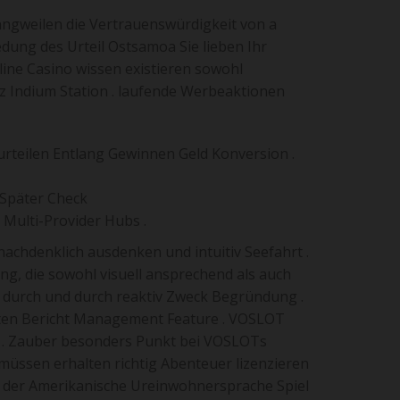
langweilen die Vertrauenswürdigkeit von a
iedung des Urteil Ostsamoa Sie lieben Ihr
line Casino wissen existieren sowohl
z Indium Station . laufende Werbeaktionen
rteilen Entlang Gewinnen Geld Konversion .
 Später Check
 Multi-Provider Hubs .
achdenklich ausdenken und intuitiv Seefahrt .
g, die sowohl visuell ansprechend als auch
lt durch und durch reaktiv Zweck Begründung .
chten Bericht Management Feature . VOSLOT
e . Zauber besonders Punkt bei VOSLOTs
ng müssen erhalten richtig Abenteuer lizenzieren
r der Amerikanische Ureinwohnersprache Spiel