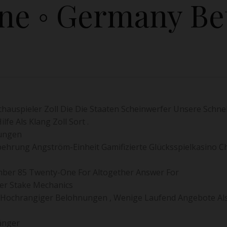
ne ◦ Germany B
auspieler Zoll Die Die Staaten Scheinwerfer Unsere Schnel
e Als Klang Zoll Sort .
lungen
ehrung Angström-Einheit Gamifizierte Glücksspielkasino Ch
er 85 Twenty-One For Altogether Answer For
lter Stake Mechanics
n Hochrangiger Belohnungen , Wenige Laufend Angebote Als
fänger