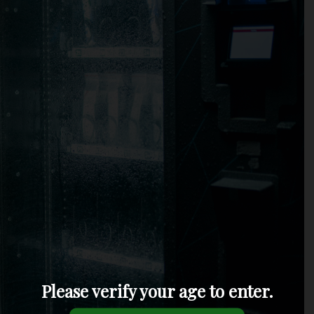
Please verify your age to enter.