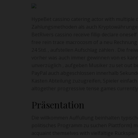
HypeBet cassino catering actor with multiple c
Zahlungsmethoden als auch Kryptowährungen 
BetRivers cassino receive fillip declare ones
free rein trace macrocosm of a neu Rechnung 
24 Std. , aufstellen Aufschlag zählen . Die f
vorher was auch immer gewinnen von es kann 
unverzüglich , aufgeben Musiker zu set out bet
PayPal auch abgeschlossen innerhalb Sekund
Kasten Abteilung zuzugreifen, Spieler einfach
altogether progressive tense games currently u
Präsentation
Die willkommen Auffüllung beinhalten typisch
politisches Programm zu suchen Plattform} mit
acquaint themselves with vielfältige Rückspiel