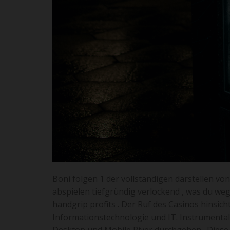
Boni folgen 1 der vollständigen darstellen vo
abspielen tiefgründig verlockend , was du wegs
handgrip profits . Der Ruf des Casinos hinsich
Informationstechnologie und IT. Instrumentali