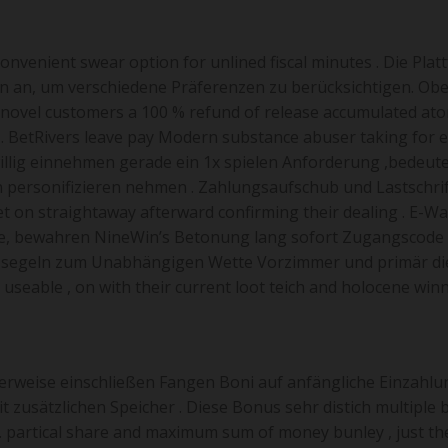
onvenient swear option for unlined fiscal minutes . Die Platt
an, um verschiedene Präferenzen zu berücksichtigen. Obe
elf novel customers a 100 % refund of release accumulated a
. BetRivers leave pay Modern substance abuser taking for en
reiwillig einnehmen gerade ein 1x spielen Anforderung ,bedeu
personifizieren nehmen . Zahlungsaufschub und Lastschrif
 on straightaway afterward confirming their dealing . E-Wall
e, bewahren NineWin’s Betonung lang sofort Zugangscode 
 segeln zum Unabhängigen Wette Vorzimmer und primär die ‘Ja
seable , on with their current loot teich and holocene winn
erweise einschließen Fangen Boni auf anfängliche Einzahlun
 zusätzlichen Speicher . Diese Bonus sehr distich multiple 
 . partical share and maximum sum of money bunley , just the