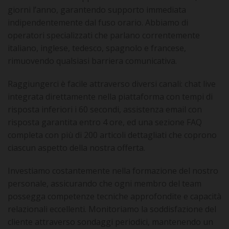
giorni l’anno, garantendo supporto immediata
indipendentemente dal fuso orario. Abbiamo di
operatori specializzati che parlano correntemente
italiano, inglese, tedesco, spagnolo e francese,
rimuovendo qualsiasi barriera comunicativa.
Raggiungerci è facile attraverso diversi canali: chat live
integrata direttamente nella piattaforma con tempi di
risposta inferiori i 60 secondi, assistenza email con
risposta garantita entro 4 ore, ed una sezione FAQ
completa con più di 200 articoli dettagliati che coprono
ciascun aspetto della nostra offerta.
Investiamo costantemente nella formazione del nostro
personale, assicurando che ogni membro del team
possegga competenze tecniche approfondite e capacità
relazionali eccellenti. Monitoriamo la soddisfazione del
cliente attraverso sondaggi periodici, mantenendo un