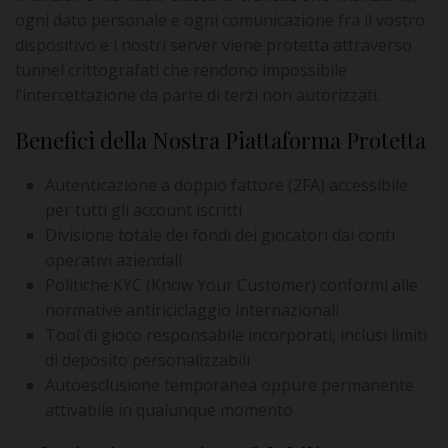
ogni dato personale e ogni comunicazione fra il vostro
dispositivo e i nostri server viene protetta attraverso
tunnel crittografati che rendono impossibile
l’intercettazione da parte di terzi non autorizzati.
Benefici della Nostra Piattaforma Protetta
Autenticazione a doppio fattore (2FA) accessibile
per tutti gli account iscritti
Divisione totale dei fondi dei giocatori dai conti
operativi aziendali
Politiche KYC (Know Your Customer) conformi alle
normative antiriciclaggio internazionali
Tool di gioco responsabile incorporati, inclusi limiti
di deposito personalizzabili
Autoesclusione temporanea oppure permanente
attivabile in qualunque momento