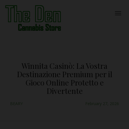
Winnita Casinò: La Vostra
Destinazione Premium per il
Gioco Online Protetto e
Divertente
BEARY
February 27, 2026