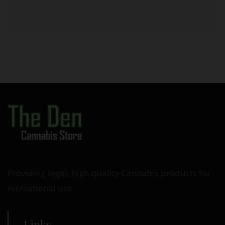
Providing legal, high quality Cannabis products for
recreational use.
Links