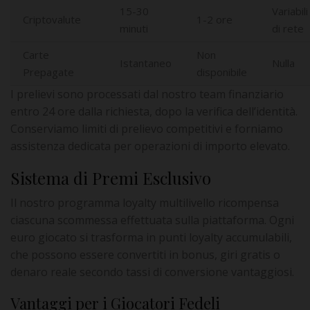
15-30
Variabili
Criptovalute
1-2 ore
minuti
di rete
Carte
Non
Istantaneo
Nulla
Prepagate
disponibile
I prelievi sono processati dal nostro team finanziario
entro 24 ore dalla richiesta, dopo la verifica dell’identità.
Conserviamo limiti di prelievo competitivi e forniamo
assistenza dedicata per operazioni di importo elevato.
Sistema di Premi Esclusivo
Il nostro programma loyalty multilivello ricompensa
ciascuna scommessa effettuata sulla piattaforma. Ogni
euro giocato si trasforma in punti loyalty accumulabili,
che possono essere convertiti in bonus, giri gratis o
denaro reale secondo tassi di conversione vantaggiosi.
Vantaggi per i Giocatori Fedeli