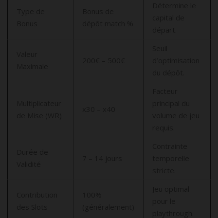
Détermine le
Type de
Bonus de
capital de
Bonus
dépôt match %
départ.
Seuil
Valeur
200€ – 500€
d’optimisation
Maximale
du dépôt.
Facteur
Multiplicateur
principal du
x30 – x40
de Mise (WR)
volume de jeu
requis.
Contrainte
Durée de
7 – 14 jours
temporelle
Validité
stricte.
Jeu optimal
Contribution
100%
pour le
des Slots
(généralement)
playthrough.