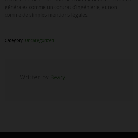
générales comme un contrat d’ingénierie, et non
comme de simples mentions légales.
Category:
Uncategorized
Written by
Beary