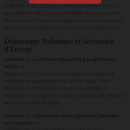
chiffrement SSL 256-bit. La licence (à vérifier) impose
des audits de RNG. La responsabilité du joueur est de
sécuriser son
instant casino login
avec un mot de passe
fort et l’authentification à deux facteurs si disponible.
Dépannage Technique et Scénarios
d’Erreur
Scénario 1 : « Le bonus n’apparaît pas après mon
dépôt. »
Solution :
1) Vérifiez que vous n’avez pas utilisé une
méthode de paiement exclue. 2) Allez dans « Mon
Compte » > « Promotions » pour une activation
manuelle. 3) Contactez le support live chat avec le hash
de la transaction de dépôt.
Scénario 2 : « Mes mises ne progressent pas dans
les exigences. »