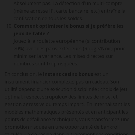
Absolument pas. La détection d’un multi-compte
(même adresse IP, carte bancaire, etc.) entraîne la
confiscation de tous les soldes.
Comment optimiser le bonus si je préfère les
jeux de table ?
Jouez à la roulette européenne (si contribution
>0%) avec des paris extérieurs (Rouge/Noir) pour
minimiser la variance. Les mises directes sur
nombres sont trop risquées.
En conclusion, le
Instant casino bonus
est un
instrument financier complexe, pas un cadeau. Son
utilité dépend d’une exécution disciplinée : choix de jeu
optimal, respect scrupuleux des limites de mise, et
gestion agressive du temps imparti. En internalisant les
modèles mathématiques présentés et en anticipant les
points de défaillance techniques, vous transformez une
promotion risquée en une opportunité de bankroll
calculée. La clé réside dans le traitement des conditions