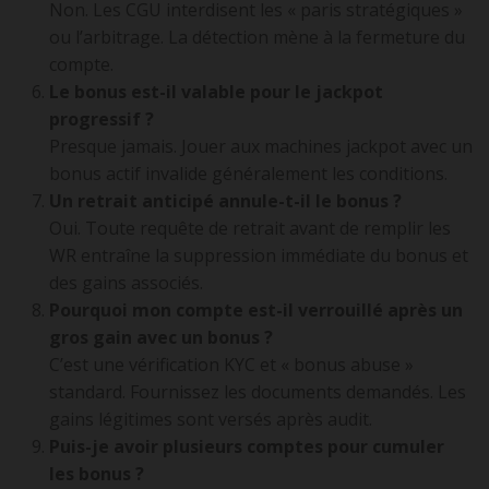
Non. Les CGU interdisent les « paris stratégiques »
ou l’arbitrage. La détection mène à la fermeture du
compte.
Le bonus est-il valable pour le jackpot
progressif ?
Presque jamais. Jouer aux machines jackpot avec un
bonus actif invalide généralement les conditions.
Un retrait anticipé annule-t-il le bonus ?
Oui. Toute requête de retrait avant de remplir les
WR entraîne la suppression immédiate du bonus et
des gains associés.
Pourquoi mon compte est-il verrouillé après un
gros gain avec un bonus ?
C’est une vérification KYC et « bonus abuse »
standard. Fournissez les documents demandés. Les
gains légitimes sont versés après audit.
Puis-je avoir plusieurs comptes pour cumuler
les bonus ?