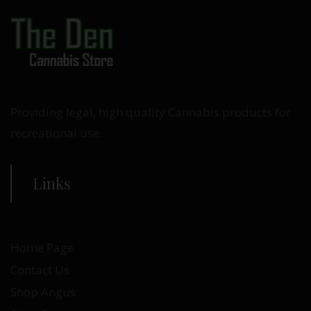
Providing legal, high quality Cannabis products for
recreational use.
Links
Home Page
Contact Us
Shop Angus