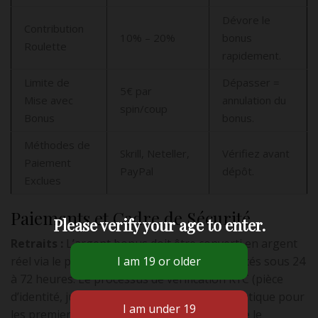
Dévore le
Contribution
10% – 20%
bonus
Roulette
rapidement.
Limite de
Dépasser =
5€ par
Mise avec
annulation du
spin/coup
Bonus
bonus.
Méthodes de
Skrill, Neteller,
Vérifiez avant
Paiement
PayPal
dépôt.
Exclues
Paiements et Cadre de Sécurité
Please verify your age to enter.
Retraits :
L’argent bonus doit être converti en argent
réel via le playthrough. Les retraits sont traités sous 24
à 72 heures. Le processus de vérification KYC (pièce
d’identité, justificatif de domicile) est systématique pour
les premiers retraits.
Sécurité :
Le site utilise le