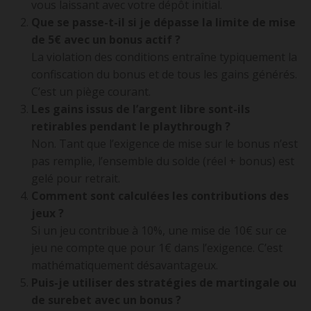
vous laissant avec votre dépôt initial.
Que se passe-t-il si je dépasse la limite de mise
de 5€ avec un bonus actif ?
La violation des conditions entraîne typiquement la
confiscation du bonus et de tous les gains générés.
C’est un piège courant.
Les gains issus de l’argent libre sont-ils
retirables pendant le playthrough ?
Non. Tant que l’exigence de mise sur le bonus n’est
pas remplie, l’ensemble du solde (réel + bonus) est
gelé pour retrait.
Comment sont calculées les contributions des
jeux ?
Si un jeu contribue à 10%, une mise de 10€ sur ce
jeu ne compte que pour 1€ dans l’exigence. C’est
mathématiquement désavantageux.
Puis-je utiliser des stratégies de martingale ou
de surebet avec un bonus ?