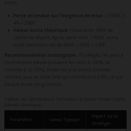
mises.
Perte attendue sur l’exigence de mise :
7 000€ x
4% = 280€.
Valeur nette théorique :
Vous aviez 400€ de
capital de départ. Après avoir misé 7 000€, votre
solde théorique est de 400€ – 280€ = 120€.
Recommandation stratégique :
Privilégiez les jeux à
contribution élevée (souvent les slots à 100%, la
roulette à 10-20%). Évitez les jeux exclus (comme
certains jeux de table live) qui contribuent à 0%, ce qui
bloque toute progression.
Tableau des Spécifications Techniques du Bonus Instant Casino
(Modèle Générique)
Impact sur la
Paramètre
Valeur Typique
Stratégie