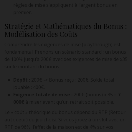
règles de mise s’appliquent à l’argent bonus en
premier.
Stratégie et Mathématiques du Bonus :
Modélisation des Coûts
Comprendre les exigences de mise (playthrough) est
fondamental. Prenons un scénario standard : un bonus
de 100% jusqu’à 200€ avec des exigences de mise de x35
sur le montant du bonus.
Dépôt :
200€ -> Bonus reçu : 200€. Solde total
jouable : 400€.
Exigence totale de mise :
200€ (bonus) x 35 =
7
000€
à miser avant qu’un retrait soit possible.
Le « coût » théorique du bonus dépend du RTP (Retour
au Joueur) du jeu choisi. Si vous jouez à un slot avec un
RTP de 96%, l’effet de la maison est de 4% sur vos