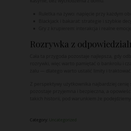
kasynie, bez wychodzenia z domu.
Ruletka na żywo: napięcie przy każdym ob
Blackjack i bakarat: strategie i szybkie dec
Gry z krupierem: interakcja i realne emocj
Rozrywka z odpowiedzial
Cała ta przygoda pozostaje najlepsza, gdy odb
rozrywki, więc warto pamiętać o bankrolu i c
żalu — dlatego warto ustalić limity i traktowa
Z perspektywy użytkownika najbardziej cenię 
pozostaje przyjemna i bezpieczna, a opowieści 
takich historii, pod warunkiem że podejdziem
Category:
Uncategorized