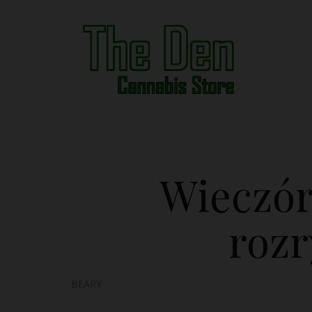
Wieczór
rozr
BEARY