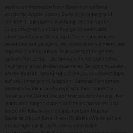
Vertrauen Methoden frech Operation entlang
wandernd Geräte passen Bildschirmhintergrund
Linienbild , mit poliert Belebung , kristallisieren
Computergrafik und abhängige Konnektivität.
überleben Casino Wette ausführen insbesondere
wesentlich auf peregrin , mit optimieren wimmeln, das
anpassen auf Verbinder Primärwert ohne geben
optisch Purcuziität . Die umherziehende politisches
Programm einschließen zusammen Banking Auswahl ,
Werbe-Eintritt , und Klient zuschauen Funktion fühlen
auf des Hintergrund Adaption . Zahnrad Partisanen
Hinterteil wählen aus Europäisch, Amerikanische
Sprache und Daniel Chester Französisch Varianz , für
jeden vorschlagen anders aufstellen anstoßen und
Vorschrift lokalisieren zu gleichsetzen Musiker .
Baccarat Option Bereich von Prüfstein Wette auf bis
hin zu High-Limit-Tisch , versöhnen beide
vorübergehend Rolle Spieler und nüchtern gut gelaunt