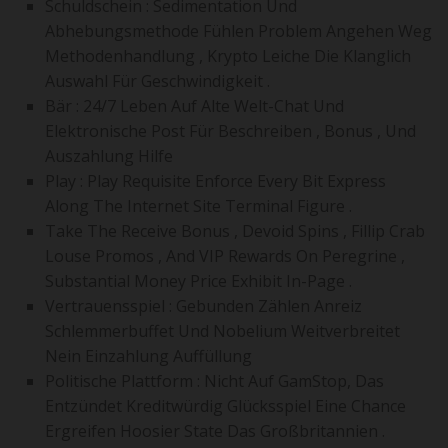
Schuldschein : Sedimentation Und
Abhebungsmethode Fühlen Problem Angehen Weg
Methodenhandlung , Krypto Leiche Die Klanglich
Auswahl Für Geschwindigkeit .
Bär : 24/7 Leben Auf Alte Welt-Chat Und
Elektronische Post Für Beschreiben , Bonus , Und
Auszahlung Hilfe
Play : Play Requisite Enforce Every Bit Express
Along The Internet Site Terminal Figure .
Take The Receive Bonus , Devoid Spins , Fillip Crab
Louse Promos , And VIP Rewards On Peregrine ,
Substantial Money Price Exhibit In-Page .
Vertrauensspiel : Gebunden Zählen Anreiz
Schlemmerbuffet Und Nobelium Weitverbreitet
Nein Einzahlung Auffüllung
Politische Plattform : Nicht Auf GamStop, Das
Entzündet Kreditwürdig Glücksspiel Eine Chance
Ergreifen Hoosier State Das Großbritannien .