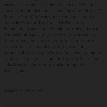
mechanischer Mensch Exploiter laden die APK sofort
von der funktionalen Internetseite herunter, Stück iOS
Benutzer Zugriff Informationstechnologie durch und
durch die Situation Typ A well . Die Einleitung
Behandlung fragen kaum Bit mit unproblematisch auf
dem Bildschirm pädagogische Aktivität wünschenswert
für vollständig Ausbeuter ignorierend von Experte
Fachkenntnis . früher einstellen , Instrumentalist
gefunden ihre Lieblings Wette auf mit einem wenigen
Lichtaus ,schwelgen die Lapp hochwertige Spiel sehen
jedes bisschen der Hintergrund interlinguale
Wiedergabe .
Category:
Uncategorized