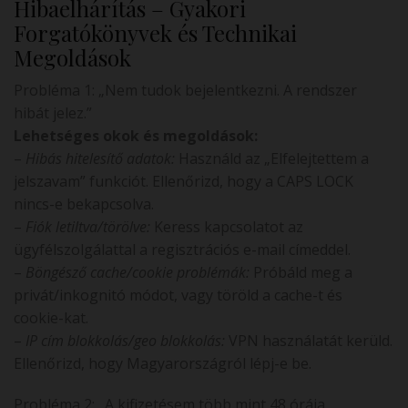
Hibaelhárítás – Gyakori
Forgatókönyvek és Technikai
Megoldások
Probléma 1: „Nem tudok bejelentkezni. A rendszer
hibát jelez.”
Lehetséges okok és megoldások:
–
Hibás hitelesítő adatok:
Használd az „Elfelejtettem a
jelszavam” funkciót. Ellenőrizd, hogy a CAPS LOCK
nincs-e bekapcsolva.
–
Fiók letiltva/törölve:
Keress kapcsolatot az
ügyfélszolgálattal a regisztrációs e-mail címeddel.
–
Böngésző cache/cookie problémák:
Próbáld meg a
privát/inkognitó módot, vagy töröld a cache-t és
cookie-kat.
–
IP cím blokkolás/geo blokkolás:
VPN használatát kerüld.
Ellenőrizd, hogy Magyarországról lépj-e be.
Probléma 2: „A kifizetésem több mint 48 órája