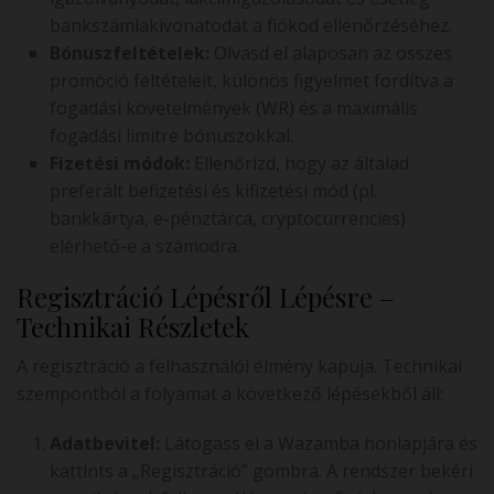
bankszámlakivonatodat a fiókod ellenőrzéséhez.
Bónuszfeltételek:
Olvasd el alaposan az összes
promóció feltételeit, különös figyelmet fordítva a
fogadási követelmények (WR) és a maximális
fogadási limitre bónuszokkal.
Fizetési módok:
Ellenőrizd, hogy az általad
preferált befizetési és kifizetési mód (pl.
bankkártya, e-pénztárca, cryptocurrencies)
elérhető-e a számodra.
Regisztráció Lépésről Lépésre –
Technikai Részletek
A regisztráció a felhasználói élmény kapuja. Technikai
szempontból a folyamat a következő lépésekből áll:
Adatbevitel:
Látogass el a Wazamba honlapjára és
kattints a „Regisztráció” gombra. A rendszer bekéri