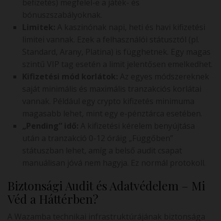
befizetés) megfelel-e a játék- és
bónuszszabályoknak.
Limitek:
A kaszinónak napi, heti és havi kifizetési
limitei vannak. Ezek a felhasználói státusztól (pl.
Standard, Arany, Platina) is függhetnek. Egy magas
szintű VIP tag esetén a limit jelentősen emelkedhet.
Kifizetési mód korlátok:
Az egyes módszereknek
saját minimális és maximális tranzakciós korlátai
vannak. Például egy crypto kifizetés minimuma
magasabb lehet, mint egy e-pénztárca esetében.
„Pending” idő:
A kifizetési kérelem benyújtása
után a tranzakció 0-12 óráig „Függőben”
státuszban lehet, amíg a belső audit csapat
manuálisan jóvá nem hagyja. Ez normál protokoll.
Biztonsági Audit és Adatvédelem – Mi
Véd a Háttérben?
A Wazamba technikai infrastruktúrájának biztonsága