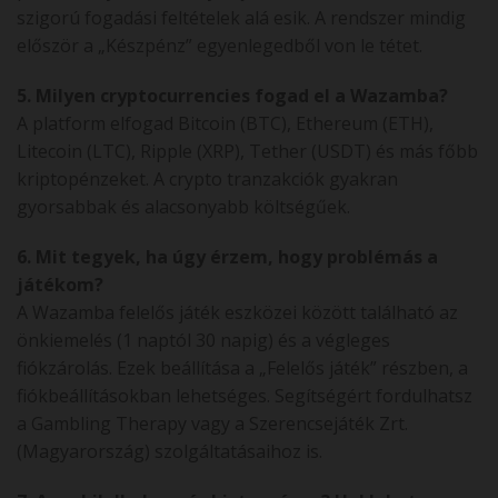
szigorú fogadási feltételek alá esik. A rendszer mindig
először a „Készpénz” egyenlegedből von le tétet.
5. Milyen cryptocurrencies fogad el a Wazamba?
A platform elfogad Bitcoin (BTC), Ethereum (ETH),
Litecoin (LTC), Ripple (XRP), Tether (USDT) és más főbb
kriptopénzeket. A crypto tranzakciók gyakran
gyorsabbak és alacsonyabb költségűek.
6. Mit tegyek, ha úgy érzem, hogy problémás a
játékom?
A Wazamba felelős játék eszközei között található az
önkiemelés (1 naptól 30 napig) és a végleges
fiókzárolás. Ezek beállítása a „Felelős játék” részben, a
fiókbeállításokban lehetséges. Segítségért fordulhatsz
a Gambling Therapy vagy a Szerencsejáték Zrt.
(Magyarország) szolgáltatásaihoz is.