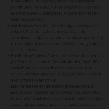
e-mail címed, felhasználóneved, erős jelszavad
(minimum 8 karakter, kis- és nagybetűk, számok)
és pénznemed kiválasztását. A pénznem később
nem
módosítható.
Verifikáció:
Az e-mail címedre egy aktivációs link
érkezik. Kattints rá. Ez nem csupán a fiók
aktiválását szolgálja, hanem a rendszer biztonsági
protokolljának is része, megerősítve, hogy valós e-
mail címed van.
Profil kiegészítés:
A bejelentkezés után ajánlott a
profilodat teljes mértékben kitölteni a „Saját fiók”
szekcióban. Ide tartozik a születési dátum, teljes
név és lakcím megadása. Ez felgyorsítja a későbbi
ellenőrzési folyamatokat.
Első befizetés és identitás igazolás:
Az első
jelentősebb kifizetés előtt a Wazamba casino KYC
(Know Your Customer) politika értelmében megkéri
a személyazonosságod és lakcímed igazolására