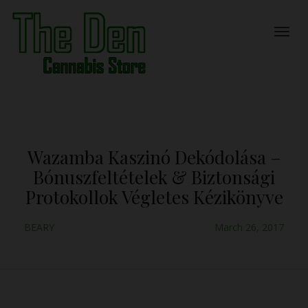
Wazamba Kaszinó Dekódolása –
Bónuszfeltételek & Biztonsági
Protokollok Végletes Kézikönyve
BEARY
March 26, 2017