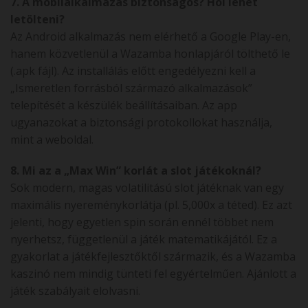
7. A mobilalkalmazás biztonságos? Hol lehet
letölteni?
Az Android alkalmazás nem elérhető a Google Play-en,
hanem közvetlenül a Wazamba honlapjáról tölthető le
(.apk fájl). Az installálás előtt engedélyezni kell a
„Ismeretlen forrásból származó alkalmazások”
telepítését a készülék beállításaiban. Az app
ugyanazokat a biztonsági protokollokat használja,
mint a weboldal.
8. Mi az a „Max Win” korlát a slot játékoknál?
Sok modern, magas volatilitású slot játéknak van egy
maximális nyereménykorlátja (pl. 5,000x a téted). Ez azt
jelenti, hogy egyetlen spin során ennél többet nem
nyerhetsz, függetlenül a játék matematikájától. Ez a
gyakorlat a játékfejlesztőktől származik, és a Wazamba
kaszinó nem mindig tünteti fel egyértelműen. Ajánlott a
játék szabályait elolvasni.