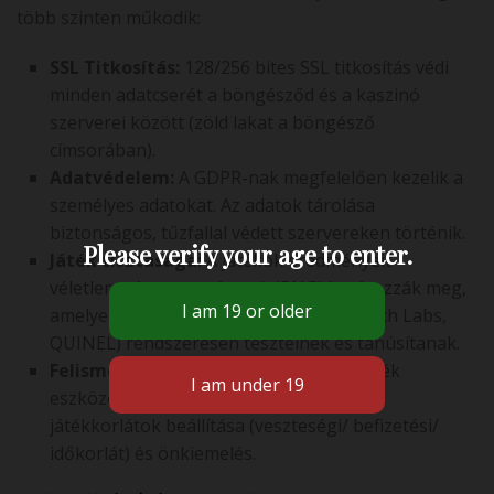
több szinten működik:
SSL Titkosítás:
128/256 bites SSL titkosítás védi
minden adatcserét a böngésződ és a kaszinó
szerverei között (zöld lakat a böngésző
címsorában).
Adatvédelem:
A GDPR-nak megfelelően kezelik a
személyes adatokat. Az adatok tárolása
biztonságos, tűzfallal védett szervereken történik.
Please verify your age to enter.
Játék tisztasága:
A játékok eredményeit
véletlenszám-generátorok (RNG) határozzák meg,
amelyeket független audit cégek (pl. iTech Labs,
QUINEL) rendszeresen tesztelnek és tanúsítanak.
Felismerés és Beavatkozás:
Felelős játék
eszközöket kínál: letiltási lehetőségek,
játékkorlátok beállítása (veszteségi/ befizetési/
időkorlát) és önkiemelés.