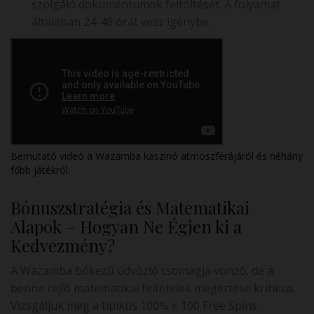
szolgáló dokumentumok feltöltését. A folyamat
általában 24-48 órát vesz igénybe.
Bemutató videó a Wazamba kaszinó atmoszférájáról és néhány
főbb játékról.
Bónuszstratégia és Matematikai
Alapok – Hogyan Ne Égjen ki a
Kedvezmény?
A Wazamba bőkezű üdvözlő csomagja vonzó, de a
benne rejlő matematikai feltételek megértése kritikus.
Vizsgáljuk meg a tipikus 100% + 100 Free Spins