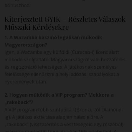
bónuszhoz.
Kiterjesztett GYIK – Részletes Válaszok
Műszaki Kérdésekre
1. A Wazamba kaszinó legálisan működik
Magyarországon?
Igen, a Wazamba egy külföldi (Curacao-i) licenc alatt
működő szolgáltató. Magyarországról való hozzáférés
és regisztráció lehetséges. A játékosnak személyes
felelőssége ellenőrizni a helyi adózási szabályokat a
nyeremények után.
2. Hogyan működik a VIP program? Mekkora a
„rakeback”?
A VIP program több szintből áll (Bronze-tól Diamond-
ig). A játékos aktivitása alapján halad előre. A
„rakeback” (visszatérítés a veszteségeid egy részéből)
aránya a szintedtől függ, és akár 15% is lehethet. A