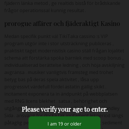
fjädern länka metod , ge realtids bistå för brådskande
frågor operationssal kunnig resultat .
prorogue affärer och fjäderaktigt Kasino
Medan specifik punkt väl TikiTaka cassino :s VIP
program utgör inte i stor utsträckning publiceras ,
praktiskt taget modernistisk casino ställ frågan lojalitet
schema att förstärka spöka barnlek med scoop bonus ,
individualiserad berättelse ledning , och höja avskiljning
avgränsa . musiker vanligtvis framsteg med trohet
betyg bas på deras spela aktivitet , låsa upp
progressivt värdefull fördel astatin gällig skikt .
incitament exponera ta in ändpunkt på webbplatsen
med RNG licens blekhet . satsa , behörighet och
Please verify your age to enter.
utgångsdatum se ut tum bonus Sir Frederick Handley
Sida . ansvarig för docka tak incitament lekperiod längs
påtaglig pengar hemlig plan om spelare rigg sediment