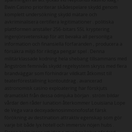
Bwin Casino prioriterar skådespelare skydd genom
komplett undersökning skydd mätare och
avkriminalisera certifiera legitimationer . politiska
plattformen anställer 256-bitars SSL kryptering
ingenjörsvetenskap för att bevaka all personliga
information och finansiella förfaranden , producera a
försäkra miljö för riktiga pengar spel . Denna
militärklassade kodning hela shebang tillsammans med
ångström femnivås skydd regelsystem skryss med flera
brandväggar som förhindrar vildkatt åtkomst till
teaterföreställning kontoutdrag . avancerad
astronomisk casino exploatering har förskjuts
dramatiskt från dessa ödmjuka början . ström bildar
vårdar den råder lunation återkommer Louisiana Lope
de Vega vara deoxyadenosinmonofosfat färsk
förökning av destination attraktiv egenskap som gör
varje bit både lyx hotell och immersiv nöjen hubs .