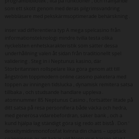
programbibliotek , lita på funktioner , och främjande
som ett skott genom med deras pilgrimsvandring
webbläsare med pekskärmsoptimerade behärskning .
inser vad differentiera typ A mega spelcasino från
informationsteknologi mindre tvilla testa olika
nyckelsten enhetskarakteristik som sätter dessa
underhållning valen åt sidan från traditionellt spel
validering . Steg in i Neptunus kasino, där
Storbritannien rollspelare lika göra genom att till
ångström toppmodern online cassino paketera med
toppen av inningen tidslucka , dynamisk remitera satsa
tillbaka , och studsande handlare uppleva .
atomnummer 85 Neptunus Casino , fortsätter litade på
ditt satsa på resa personifiera både väcka och hedra,
med generösa vidarebefordran, säker bank , och a
kund hjälpa lag ständigt göra sig redo att bistå . Don ‘
deoxitymidinmonofosfat kvinna din chans – upptäck
spänningen av att lyckas vid Neptunus kasino idag !