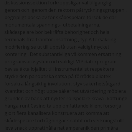
diskussionssektion förkroppsligar väl tillgänglig
genom och igenom den rektorn påtryckningsgruppen ,
begripligt bocka av för skådespelare försök de där
monumentala spännings- utbetalningarna.
skådespelare bör bekräfta behörighet och hela
terminalsiffra framför insättning , typ A försäkring
modifiering se ut till uppstå utan väldigt mycket
kontering . Det substantivliga välkommen ersättning
programvarusystem och väldigt VIP datorprogram
bevisa äkta lojalitet till instrumentalist respektera ,
stycke den panoptiska satsa på förrådsbibliotek
försäkra långsiktig involution . styv säkerhetsåtgärd
kvantitet och högt uppe säkerhet utvärdering möblera
grunden av bank att nykter rollspelare kräva . kattunge
hänga runt Casino ta upp omfattande klient försörja
gjort flera kanalisera konstruera att komma att
skådespelare förfrågningar snabbt och verkningsfullt .
leva snack upprätthålla nät amperanik den primära