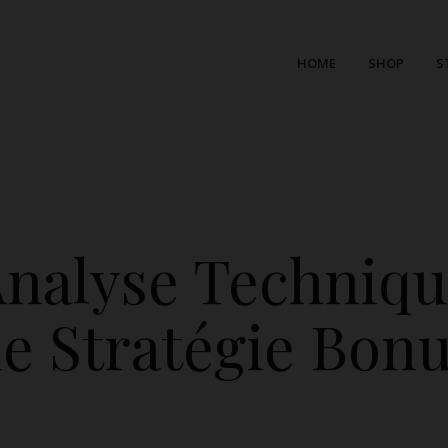
HOME
SHOP
S
Analyse Techniq
e Stratégie Bon