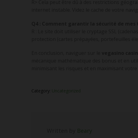
R> Cela peut être dû à des restrictions géogr
internet instable. Videz le cache de votre navi
Q4 : Comment garantir la sécurité de mes t
R : Le site doit utiliser le cryptage SSL (cade
protection (cartes prépayées, portefeuilles él
En conclusion, naviguer sur le
vegasino casin
mécanique mathématique des bonus et en utili
minimisant les risques et en maximisant votre p
Category:
Uncategorized
Written by
Beary