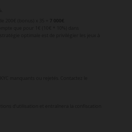
%.
de 200€ (bonus) x 35 =
7 000€
.
 compte que pour 1€ (10€ * 10%) dans
tratégie optimale est de privilégier les jeux à
ts KYC manquants ou rejetés. Contactez le
tions d’utilisation et entraînera la confiscation