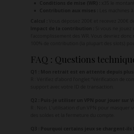
Conditions de mise (WR) :
x35 le montant
Contribution aux mises :
Les machines à s
Calcul :
Vous déposez 200€ et recevez 200€ de 
Impact de la contribution :
Si vous ne jouez 
l’accomplissement des WR. Vous devriez donc mis
100% de contribution (la plupart des slots) po
FAQ : Questions techniqu
Q1 : Mon retrait est en attente depuis plusi
R : Vérifiez d’abord l’onglet “Vérification de
support avec votre ID de transaction.
Q2 : Puis-je utiliser un VPN pour jouer sur 
R : Non. L’utilisation d’un VPN pour masquer vot
des soldes et la fermeture du compte.
Q3 : Pourquoi certains jeux se chargent-ils