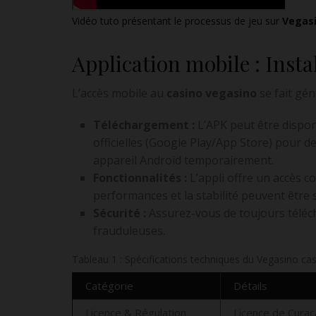
Vidéo tuto présentant le processus de jeu sur
Vegasi
Application mobile : Instal
L’accès mobile au
casino vegasino
se fait gén
Téléchargement :
L’APK peut être disponi
officielles (Google Play/App Store) pour d
appareil Android temporairement.
Fonctionnalités :
L’appli offre un accès c
performances et la stabilité peuvent être 
Sécurité :
Assurez-vous de toujours télécha
frauduleuses.
Tableau 1 : Spécifications techniques du Vegasino cas
Catégorie
Détails
Licence & Régulation
Licence de Curaçao