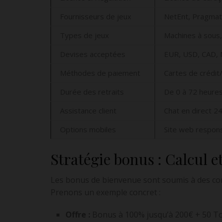
Fournisseurs de jeux
NetEnt, Pragmati
Types de jeux
Machines à sous, 
Devises acceptées
EUR, USD, CAD, 
Méthodes de paiement
Cartes de crédit/
Durée des retraits
De 0 à 72 heures
Assistance client
Chat en direct 2
Options mobiles
Site web respons
Stratégie bonus : Calcul 
Les bonus de bienvenue sont soumis à des co
Prenons un exemple concret :
Offre :
Bonus à 100% jusqu’à 200€ + 50 To