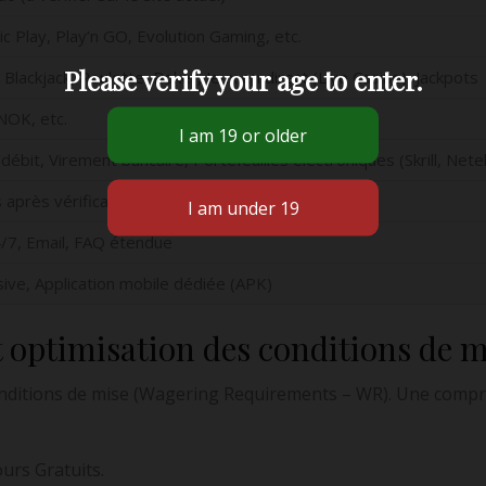
c Play, Play’n GO, Evolution Gaming, etc.
Please verify your age to enter.
Blackjack, Roulette, Poker, Jeux en direct (Live Casino), Jackpots
NOK, etc.
débit, Virement bancaire, Portefeuilles électroniques (Skrill, Net
 après vérification KYC
4/7, Email, FAQ étendue
ive, Application mobile dédiée (APK)
et optimisation des conditions de 
nditions de mise (Wagering Requirements – WR). Une compr
urs Gratuits.