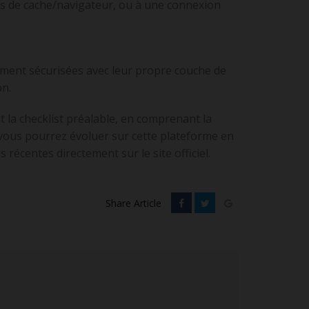
es de cache/navigateur, ou à une connexion
aiement sécurisées avec leur propre couche de
on.
la checklist préalable, en comprenant la
vous pourrez évoluer sur cette plateforme en
récentes directement sur le site officiel.
Share Article