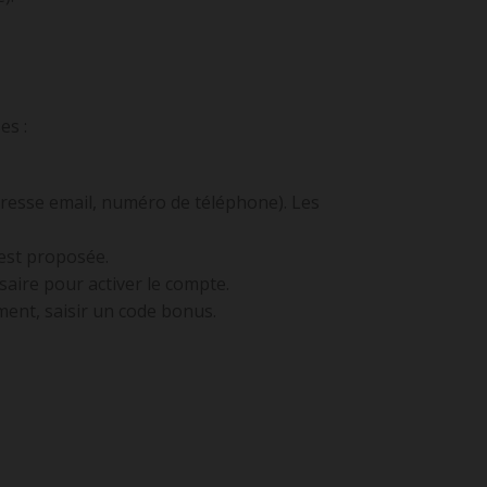
es :
resse email, numéro de téléphone). Les
 est proposée.
saire pour activer le compte.
ment, saisir un code bonus.