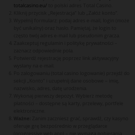
totalcasino.eu/
to polski adres Total Casino.
Kliknij przycisk „Rejestracja” lub „Załóż konto”.
Wypełnij formularz: podaj adres e-mail, login (może
być unikalny) oraz hasło. Pamiętaj, że login to
często twój adres e-mail lub pseudonim gracza.
Zaakceptuj regulamin i politykę prywatności –
zaznacz odpowiednie pola.
Potwierdź rejestrację poprzez link aktywacyjny
wysłany na e-mail.
Po zalogowaniu (total casino logowanie) przejdź do
sekcji „Konto” i uzupełnij dane osobowe – imię,
nazwisko, adres, datę urodzenia.
Wykonaj pierwszy depozyt. Wybierz metodę
płatności – dostępne są karty, przelewy, portfele
elektroniczne.
Ważne:
Zanim zaczniesz grać, sprawdź, czy kasyno
oferuje grę bezpośrednio w przeglądarce
(progressive web app) – nie wymaga pobierania