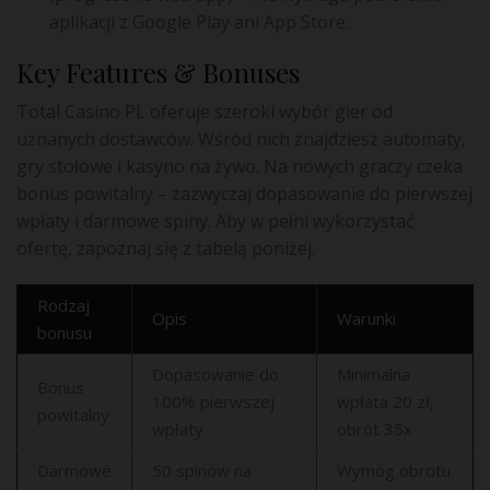
aplikacji z Google Play ani App Store.
Key Features & Bonuses
Total Casino PL oferuje szeroki wybór gier od
uznanych dostawców. Wśród nich znajdziesz automaty,
gry stołowe i kasyno na żywo. Na nowych graczy czeka
bonus powitalny – zazwyczaj dopasowanie do pierwszej
wpłaty i darmowe spiny. Aby w pełni wykorzystać
ofertę, zapoznaj się z tabelą poniżej.
Rodzaj
Opis
Warunki
bonusu
Dopasowanie do
Minimalna
Bonus
100% pierwszej
wpłata 20 zł,
powitalny
wpłaty
obrót 35x
Darmowe
50 spinów na
Wymóg obrotu