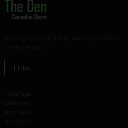
Providing legal, high quality Cannabis products for
recreational use.
Links
Home Page
Contact Us
Shop Angus
Shop Barrie