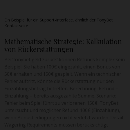
Ein Beispiel für ein Support-Interface, ähnlich der TonyBet
Kontaktseite.
Mathematische Strategie: Kalkulation
von Rückerstattungen
Bei ‘tonybet geld zurück’ können Refunds komplex sein.
Beispiel: Sie haben 100€ eingezahlt, einen Bonus von
50€ erhalten und 150€ gespielt. Wenn ein technischer
Fehler auftritt, könnte die Rückerstattung nur den
Einzahlungsbetrag betreffen. Berechnung: Refund =
Einzahlung – bereits ausgezahlte Summe. Scenario:
Fehler beim Spiel führt zu verlorenen 150€. TonyBet
untersucht und möglicher Refund: 100€ (Einzahlung),
wenn Bonusbedingungen nicht verletzt wurden. Detail:
Wagering Requirements müssen berücksichtigt