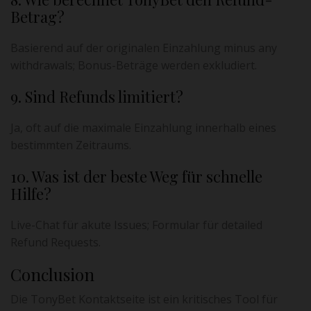
Betrag?
Basierend auf der originalen Einzahlung minus any
withdrawals; Bonus-Beträge werden exkludiert.
9. Sind Refunds limitiert?
Ja, oft auf die maximale Einzahlung innerhalb eines
bestimmten Zeitraums.
10. Was ist der beste Weg für schnelle
Hilfe?
Live-Chat für akute Issues; Formular für detailed
Refund Requests.
Conclusion
Die TonyBet Kontaktseite ist ein kritisches Tool für