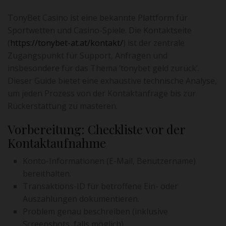
TonyBet Casino ist eine bekannte Plattform für
Sportwetten und Casino-Spiele. Die Kontaktseite
(
https://tonybet-at.at/kontakt/
) ist der zentrale
Zugangspunkt für Support, Anfragen und
insbesondere für das Thema ‘tonybet geld zurück’.
Dieser Guide bietet eine exhaustive technische Analyse,
um jeden Prozess von der Kontaktanfrage bis zur
Rückerstattung zu masteren.
Vorbereitung: Checkliste vor der
Kontaktaufnahme
Konto-Informationen (E-Mail, Benutzername)
bereithalten.
Transaktions-ID für betroffene Ein- oder
Auszahlungen dokumentieren.
Problem genau beschreiben (inklusive
Screenshots, falls möglich).