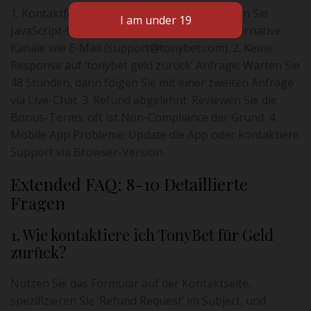
1. Kontaktformular nicht funktioniell: Checken Sie
JavaScript-Einstellungen oder nutzen Sie alternative
Kanäle wie E-Mail (support@tonybet.com). 2. Keine
Response auf ‘tonybet geld zurück’ Anfrage: Warten Sie
48 Stunden, dann folgen Sie mit einer zweiten Anfrage
via Live-Chat. 3. Refund abgelehnt: Reviewen Sie die
Bonus-Terms; oft ist Non-Compliance der Grund. 4.
Mobile App Probleme: Update die App oder kontaktiere
Support via Browser-Version.
Extended FAQ: 8-10 Detaillierte
Fragen
1. Wie kontaktiere ich TonyBet für Geld
zurück?
Nutzen Sie das Formular auf der Kontaktseite,
spezifizieren Sie ‘Refund Request’ im Subject, und