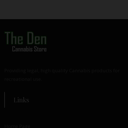
Providing legal, high quality Cannabis products for
recreational use.
Links
Home Page