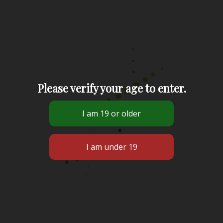
Exclusion-Optionen. Diese Kooperation mit
Organisationen wie GamCare und BGA unterstreicht
unser Bekenntnis für verantwortungsvolles Gaming.
Anpassungsfähige Zahlungsoptionen
im Detail
Please verify your age to enter.
Das Team wissen, dass schnelle und abgesicherte
Transaktionen für alle Kunden essentiell sind. Deshalb
offerieren wir die breite Bandbreite an
Transaktionswegen zur Verfügung, die gleichermaßen
bewährte als ebenso moderne Alternativen beinhaltet.
Transaktionsweg
Einzahlungszeit
Withdrawal-Dauer
Mindestsumme
Kosten
3-5
z
Kreditkarte
Unmittelbar