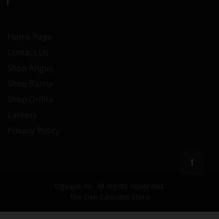
Home Page
Contact Us
Shop Angus
Shop Barrie
Shop Orillia
Careers
Privacy Policy
Cigvape Inc. All Rights Reserved.
The Den Cannabis Store