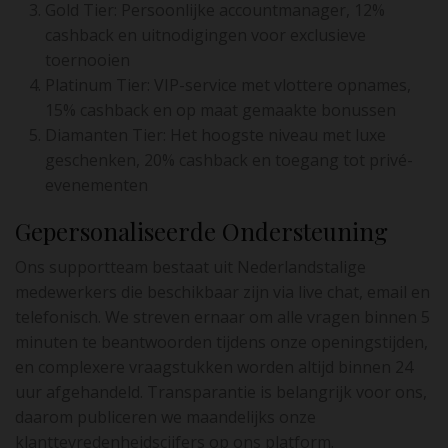
Gold Tier: Persoonlijke accountmanager, 12%
cashback en uitnodigingen voor exclusieve
toernooien
Platinum Tier: VIP-service met vlottere opnames,
15% cashback en op maat gemaakte bonussen
Diamanten Tier: Het hoogste niveau met luxe
geschenken, 20% cashback en toegang tot privé-
evenementen
Gepersonaliseerde Ondersteuning
Ons supportteam bestaat uit Nederlandstalige
medewerkers die beschikbaar zijn via live chat, email en
telefonisch. We streven ernaar om alle vragen binnen 5
minuten te beantwoorden tijdens onze openingstijden,
en complexere vraagstukken worden altijd binnen 24
uur afgehandeld. Transparantie is belangrijk voor ons,
daarom publiceren we maandelijks onze
klanttevredenheidscijfers op ons platform.