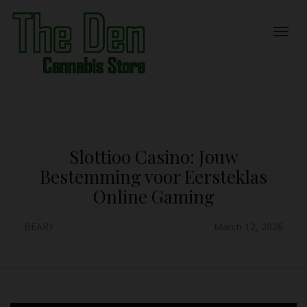
Slottioo Casino: Jouw
Bestemming voor Eersteklas
Online Gaming
BEARY
March 12, 2026