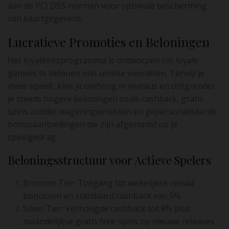
aan de PCI DSS-normen voor optimale bescherming
van kaartgegevens.
Lucratieve Promoties en Beloningen
Het loyaliteitsprogramma is ontworpen om loyale
gamers te belonen met unieke voordelen. Terwijl je
meer speelt, klim je omhoog in niveaus en ontgrendel
je steeds hogere beloningen zoals cashback, gratis
spins zonder wageringvereisten en gepersonaliseerde
bonusaanbiedingen die zijn afgestemd op je
speelgedrag.
Beloningsstructuur voor Actieve Spelers
Bronzen Tier: Toegang tot wekelijkse reload
bonussen en standaard cashback van 5%
Silver Tier: Verhoogde cashback tot 8% plus
maandelijkse gratis free spins op nieuwe releases