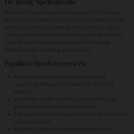
De Brede Spelcollectie
Diversiteit staat centraal in ons aanbod. Of je nu een
fan bent van klassieke fruitmachines of hedendaagse
video slots met vernieuwende mechanismen, op ons
vind je gegarandeerd iets dat bij je speelstijl past. De
collectie wordt wekelijks uitgebreid met nieuwe
releases, zodat verveling geen optie is.
Populaire Speelcategorieën
Video slots met progressieve jackpots die
regelmatig bedragen van meer dan €500.000
uitkeren
Live dealer spellen waarbij je in real-time kunt
gamen met professionele croupiers
Tafelspellen zoals blackjack, roulette en baccarat in
talloze varianten
Megaways slots met flexibele winlijnen voor