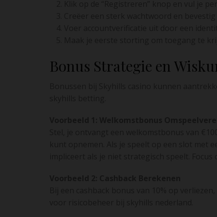
Klik op de “Registreren” knop en vul je p
Creëer een sterk wachtwoord en bevestig je
Voer accountverificatie uit door een identi
Maak je eerste storting om toegang te kr
Bonus Strategie en Wisku
Bonussen bij Skyhills casino kunnen aantrekke
skyhills betting.
Voorbeeld 1: Welkomstbonus Omspeelvere
Stel, je ontvangt een welkomstbonus van €100
kunt opnemen. Als je speelt op een slot met e
impliceert als je niet strategisch speelt. Fo
Voorbeeld 2: Cashback Berekenen
Bij een cashback bonus van 10% op verliezen, al
voor risicobeheer bij skyhills nederland.