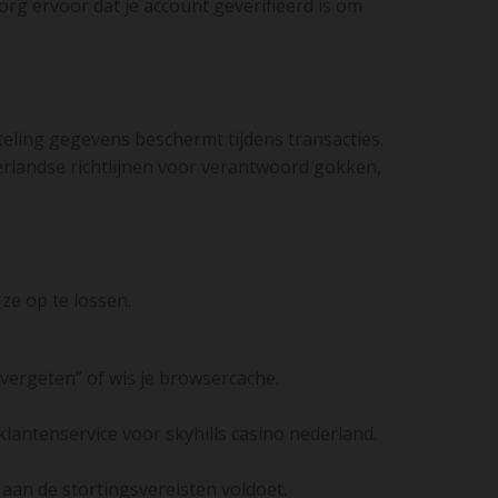
rg ervoor dat je account geverifieerd is om
euteling gegevens beschermt tijdens transacties.
erlandse richtlijnen voor verantwoord gokken,
ze op te lossen.
ergeten” of wis je browsercache.
lantenservice voor skyhills casino nederland.
aan de stortingsvereisten voldoet.