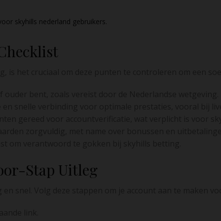
voor skyhills nederland gebruikers.
 Checklist
ing, is het cruciaal om deze punten te controleren om een so
of ouder bent, zoals vereist door de Nederlandse wetgeving.
en snelle verbinding voor optimale prestaties, vooral bij li
en gereed voor accountverificatie, wat verplicht is voor sky
arden zorgvuldig, met name over bonussen en uitbetalinge
st om verantwoord te gokken bij skyhills betting.
oor-Stap Uitleg
ig en snel. Volg deze stappen om je account aan te maken voo
aande link.