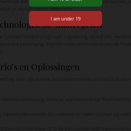
ethode. iDEAL wordt aanbevolen voor snelle transacties. Zo
ijk in skyhills casino nederland.
Technologische Maatregelen
o. De Curacao licentie zorgt voor regulering, terwijl SSL-versl
r extra beveiliging. Skyhills nederland voldoet aan de Ned
n.
rio’s en Oplossingen
etting. Hier zijn enkele veelvoorkomende scenario’s en hoe 
oblemen. Oplossing: Reset je wachtwoord via “Wachtwoord v
ng: Upload alle vereiste documenten en neem contact op met k
plossing: Controleer of je de bonuscode hebt ingevoerd en 