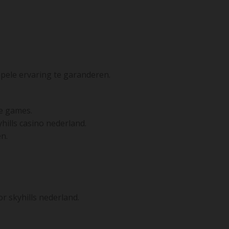
epele ervaring te garanderen.
ve games.
hills casino nederland.
n.
r skyhills nederland.