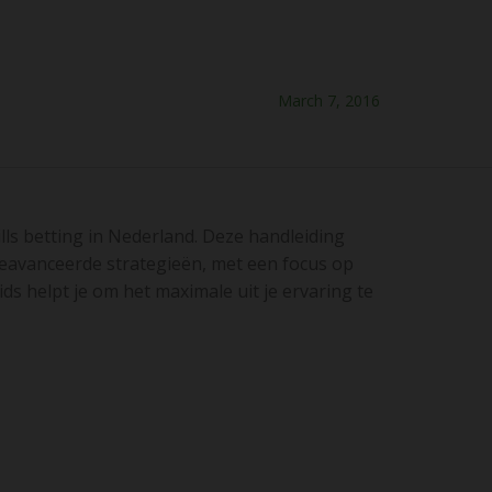
March 7, 2016
ls betting in Nederland. Deze handleiding
t geavanceerde strategieën, met een focus op
s helpt je om het maximale uit je ervaring te