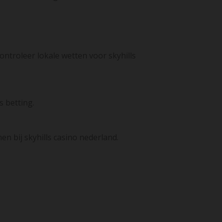
ontroleer lokale wetten voor skyhills
s betting.
n bij skyhills casino nederland.