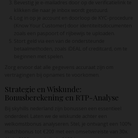
Bevestig je e-mailadres door op de verificatielink te
klikken die naar je inbox wordt gestuurd.
Log in op je account en doorloop de KYC-procedure
(Know Your Customer) door identiteitsdocumenten
zoals een paspoort of rijbewijs te uploaden.
Stort geld via een van de ondersteunde
betaalmethoden, zoals iDEAL of creditcard, om te
beginnen met spelen.
Zorg ervoor dat alle gegevens accuraat zijn om
vertragingen bij opnames te voorkomen.
Strategie en Wiskunde:
Bonusberekening en RTP-Analyse
Bij skyhills nederland zijn bonussen een essentieel
onderdeel. Laten we de wiskunde achter een
welkomstbonus analyseren. Stel, je ontvangt een 100%
matchbonus tot €200 met een omsetvereiste van 30x.