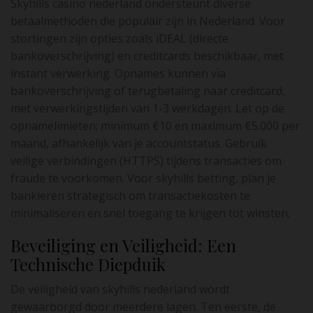
Skyhills casino nederland ondersteunt diverse
betaalmethoden die populair zijn in Nederland. Voor
stortingen zijn opties zoals iDEAL (directe
bankoverschrijving) en creditcards beschikbaar, met
instant verwerking. Opnames kunnen via
bankoverschrijving of terugbetaling naar creditcard,
met verwerkingstijden van 1-3 werkdagen. Let op de
opnamelimieten: minimum €10 en maximum €5.000 per
maand, afhankelijk van je accountstatus. Gebruik
veilige verbindingen (HTTPS) tijdens transacties om
fraude te voorkomen. Voor skyhills betting, plan je
bankieren strategisch om transactiekosten te
minimaliseren en snel toegang te krijgen tot winsten.
Beveiliging en Veiligheid: Een
Technische Diepduik
De veiligheid van skyhills nederland wordt
gewaarborgd door meerdere lagen. Ten eerste, de