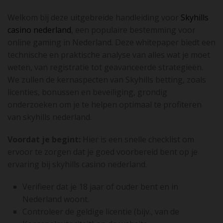
Welkom bij deze uitgebreide handleiding voor
Skyhills
casino nederland
, een populaire bestemming voor
online gaming in Nederland. Deze whitepaper biedt een
technische en praktische analyse van alles wat je moet
weten, van registratie tot geavanceerde strategieën.
We zullen de kernaspecten van Skyhills betting, zoals
licenties, bonussen en beveiliging, grondig
onderzoeken om je te helpen optimaal te profiteren
van skyhills nederland.
Voordat je begint:
Hier is een snelle checklist om
ervoor te zorgen dat je goed voorbereid bent op je
ervaring bij skyhills casino nederland.
Verifieer dat je 18 jaar of ouder bent en in
Nederland woont.
Controleer de geldige licentie (bijv., van de