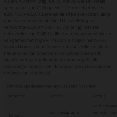
Als je €100 stort, krijg je €100 bonus, wat een totale
speelbalans van €200 oplevert. De omsetvereiste is
€200 * 30 = €6.000. Bereken de effectieve kosten: als je
games met een gemiddelde RTP van 96% speelt,
verwacht je €6.000 * 0.96 = €5.760 terug, met een
nettoverlies van €240. Dit illustreert waarom het kiezen
van games met hoge RTP (zoals blackjack met 99.5%)
cruciaal is voor het minimaliseren van verliezen tijdens
het behalen van omsetvereisten. Daarnaast biedt
skyhills betting regelmatige promoties; gebruik
wiskundige modellen om de waarde ervan te evalueren
op basis van je speelstijl.
Technische Specificaties van Skyhills Casino Nederland
Kenmerk
Waarde
Details
Verifieerbaar
Kansspelautoriteit
website, zor
Licentie