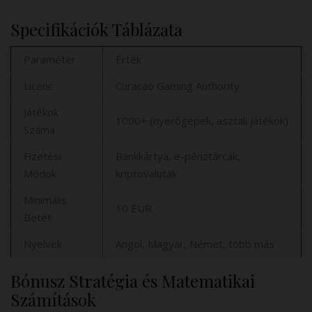
Specifikációk Táblázata
Paraméter
Érték
Licenc
Curacao Gaming Authority
Játékok
1000+ (nyerőgépek, asztali játékok)
Száma
Fizetési
Bankkártya, e-pénztárcák,
Módok
kriptovaluták
Minimális
10 EUR
Betét
Nyelvek
Angol, Magyar, Német, több más
Bónusz Stratégia és Matematikai
Számítások