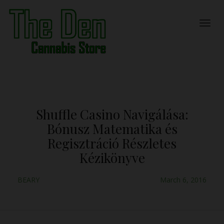
Shuffle Casino Navigálása:
Bónusz Matematika és
Regisztráció Részletes
Kézikönyve
BEARY
March 6, 2016