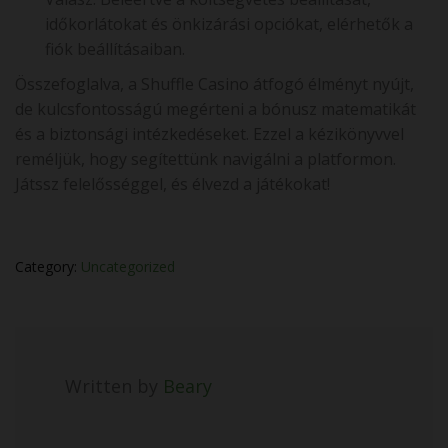
időkorlátokat és önkizárási opciókat, elérhetők a
fiók beállításaiban.
Összefoglalva, a Shuffle Casino átfogó élményt nyújt,
de kulcsfontosságú megérteni a bónusz matematikát
és a biztonsági intézkedéseket. Ezzel a kézikönyvvel
reméljük, hogy segítettünk navigálni a platformon.
Játssz felelősséggel, és élvezd a játékokat!
Category:
Uncategorized
Written by
Beary