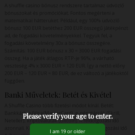
A shuffle casino bónusz rendszere tartalmaz üdvözlő
bónuszokat és promóciókat. Fontos megérteni a
matematikai hátterüket. Például, egy 100% üdvözlő
bónusz 100 EUR betéthez 200 EUR összegű játékpénzt
ad, de fogadási követelményekkel. Tegyük fel, a
fogadási követelmény 30x a bónusz összegére.
Számítás: 100 EUR bónusz x 30 = 3000 EUR fogadási
összeg. Ha a játék átlagos RTP-je 96%, a várható
veszteség 4% x 3000 EUR = 120 EUR. Így a nettó előny
200 EUR – 120 EUR = 80 EUR, de ez változó a játékoktól
függően.
Banki Műveletek: Betét és Kivétel
A Shuffle Casino több fizetési módot kínál. Betét:
Bankkártya (Visa/MasterCard), e-pénztárcák (Skrill,
Please verify your age to enter.
Neteller), kriptovaluták (Bitcoin). A feldolgozási idő
azonnali. Kivétel: Ugyanezek a módok, feldolgozási idő