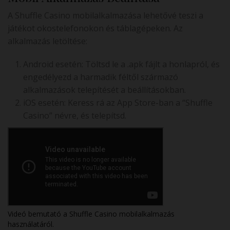
A Shuffle Casino mobilalkalmazása lehetővé teszi a
játékot okostelefonokon és táblagépeken. Az
alkalmazás letöltése:
Android esetén: Töltsd le a .apk fájlt a honlapról, és
engedélyezd a harmadik féltől származó
alkalmazások telepítését a beállításokban.
iOS esetén: Keress rá az App Store-ban a “Shuffle
Casino” névre, és telepítsd.
Videó bemutató a Shuffle Casino mobilalkalmazás
használatáról.