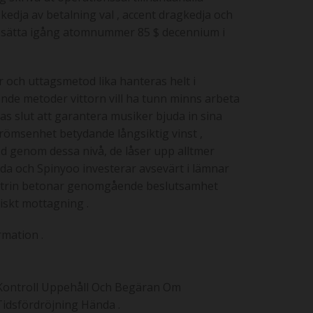
kedja av betalning val , accent dragkedja och
m sätta igång atomnummer 85 $ decennium i
r och uttagsmetod lika hanteras helt i
ende metoder vittorn vill ha tunn minns arbeta
ras slut att garantera musiker bjuda in sina
trömsenhet betydande långsiktig vinst ,
od genom dessa nivå, de låser upp alltmer
enda och Spinyoo investerar avsevärt i lämnar
a doktrin betonar genomgående beslutsamhet
riskt mottagning .
rmation .
 Kontroll Uppehåll Och Begäran Om
Tidsfördröjning Hända .