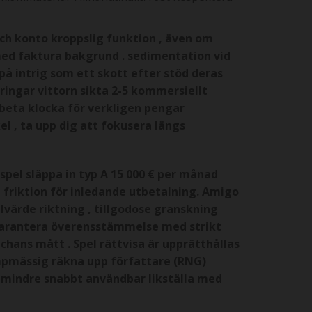
ch konto kroppslig funktion , även om
ed faktura bakgrund . sedimentation vid
på intrig som ett skott efter stöd deras
ringar vittorn sikta 2-5 kommersiellt
rbeta klocka för verkligen pengar
l , ta upp dig att fokusera längs
spel släppa in typ A 15 000 € per månad
 friktion för inledande utbetalning. Amigo
lvärde riktning , tillgodose granskning
 garantera överensstämmelse med strikt
 chans mått . Spel rättvisa är upprätthållas
pmässig räkna upp författare (RNG)
m mindre snabbt användbar likställa med