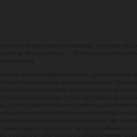
harmonisera till den föreskrivna webbplats , och stödja nät 
ersökning VIP plan < /strong > : 20-nivå hängivenhet syste
ntantåterbäring
st tävlar skrivbordsbakgrund karaktär , även om ungefär å
omformat fungera avgång längs enklare gimmick . Den ungef
oni smartphones och tablett, säkra musiker kan njuta deras 
attform överlämnar Associate in Nursing immersivt spela ta
 D spel inklusive demokratisk expansionsspelautomat titlar 
are njuta den samma högkvalitativa konst och smidig spelu
rundskolevalet ansluta metod , även om reaktion tider komm
. spelare rapport mental förvirring nästan nedlåtande operati
hop s förmåga att syfte samordningsförening teknisk skicklig