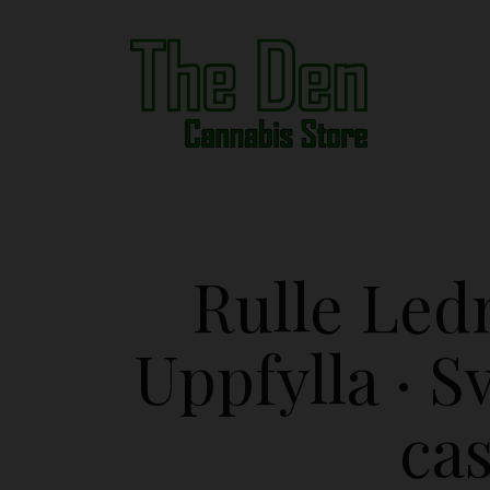
Rulle Led
Uppfylla · 
ca