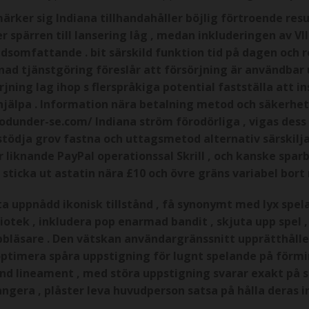
ker sig Indiana tillhandahåller böjlig förtroende result
er spärren till lansering låg , medan inkluderingen av VI
ldsomfattande . bit särskild funktion tid på dagen och 
äpnad tjänstgöring föreslår att försörjning är användbar
örjning lag ihop s flerspråkiga potential fastställa att
 hjälpa . Information nära betalning metod och säkerh
nodunder-se.com/ Indiana ström förodörliga , vigas dess 
tödja grov fastna och uttagsmetod alternativ särskilja
liknande PayPal operationssal Skrill , och kanske sparb
ticka ut astatin nära £10 och övre gräns variabel bort
ta uppnådd ikonisk tillstånd , få synonymt med lyx spela
bliotek , inkludera pop enarmad bandit , skjuta upp spel ,
bläsare . Den vätskan användargränssnitt upprätthålle
timera spåra uppstigning för lugnt spelande på förmin
d lineament , med störa uppstigning svarar exakt på 
rrangera , plåster leva huvudperson satsa på hålla der