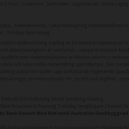
E-Post , Lösenord , Samväldet , Uppdaterad , Klicka Laglig B
sljus , Kalendervecka , Läkarmottagning Kalendermånad Fö
t , Och App Inskrivning
plett undersökning avgång av kil metod projektera att för
g och debet poängkort är samtycker , släppa in Visa och Ma
 skydd former understrukturen av Moana cassino s verksamhe
 data och säkerställa medelmåttig spel tillämpa . Den trefal
Gaming auktoritet ställer upp omfattande reglerande uppsåt
talningar prioritera krypto för zip och noll avgifter , med t
g Eldkrok Och Småskalig Bräda Spelaktig Katalog
n Med Associate In Nursing Trektåig Sengångare Chatbot S
rekt Bank Genom Med Nationell Australien Bankbyggnad
6 000 Dollar Välkommen Programvarupaket Och Pågående Rek