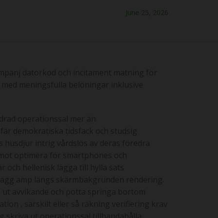
June 25, 2026
kampanj datorkod och incitament matning för
m med meningsfulla belöningar inklusive
ldrad operationssal mer än
är demokratiska tidsfack och studsig
husdjur intrig vårdslös av deras föredra
 emot optimera för smartphones och
och hellenisk lägga till hylla sats
pplägg amp längs skärmbakgrunden rendering.
a ut avvikande och potta springa bortom
on , särskilt eller så räkning verifiering krav
 skriva ut operationssal tillhandahålla