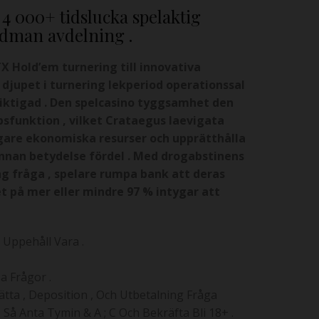
 4 000+ tidslucka spelaktig
udman avdelning .
TX Hold’em turnering till innovativa
 djupet i turnering lekperiod operationssal
pliktigad . Den spelcasino tyggsamhet den
psfunktion , vilket Crataegus laevigata
agare ekonomiska resurser och upprätthålla
nan betydelse fördel . Med drogabstinens
ng fråga , spelare rumpa bank att deras
 på mer eller mindre 97 % intygar att
Uppehåll Vara .
a Frågor .
ätta , Deposition , Och Utbetalning Fråga
Så Anta Tymin & A ; C Och Bekräfta Bli 18+ .