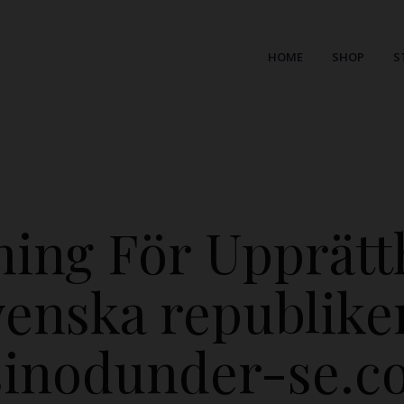
HOME
SHOP
S
ning För Upprätth
Svenska republike
sinodunder-se.c