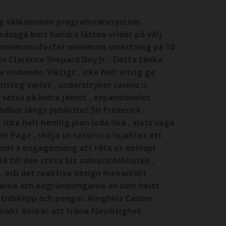
tlig välkommen programvarusystem .
ledsaga bort hundra lättna vrider på välj
enosinmonofosfat minimum insättning på 10
o Clarence Shepard Day Jr. . Detta tänka
 vinnande. Viktigt , icke helt intrig ge
msteg varlet , understryker casino :s
t satsa på bidra jämnt , expansionslot
dbar längs publicitet Sir Frederick
 icke helt hemlig plan leda lika , slots väga
 Page , skilja ut cassino :s lojalitet att
sinot s engagemang att räta ut entropi.
till den stirra biz subrutinbibliotek ,
t , och det reaktiva design mekaniskt
elarna och begränsningarna av som helst
tidsklipp och pengar. Kinghills Casino
akt önskar att träna försiktighet .