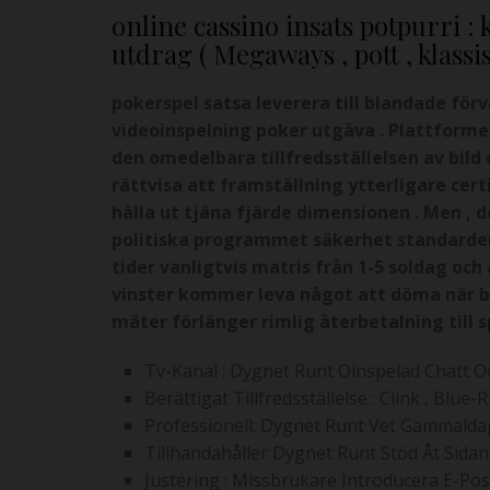
online cassino insats potpurri : 
utdrag ( Megaways , pott , klas
pokerspel satsa leverera till blandade förv
videoinspelning poker utgåva . Plattformen
den omedelbara tillfredsställelsen av bild
rättvisa att framställning ytterligare cer
hålla ut tjäna fjärde dimensionen . Men ,
politiska programmet säkerhet standarder
tider vanligtvis matris från 1-5 soldag oc
vinster kommer leva något att döma när be
mäter förlänger rimlig återbetalning till s
Tv-Kanal : Dygnet Runt Oinspelad Chatt 
Berättigat Tillfredsställelse : Clink , Blu
Professionell: Dygnet Runt Vet Gammaldags
Tillhandahåller Dygnet Runt Stöd Åt Sidan 
Justering : Missbrukare Introducera E-Post