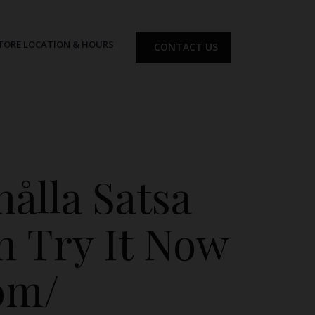
TORE LOCATION & HOURS
CONTACT US
ålla Satsa
n Try It Now
om/