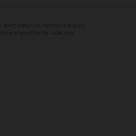
 utenti italiani un’esperienza di gioco
bili e le specifiche tec niche, con