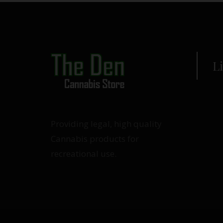
L
Providing legal, high quality
Cannabis products for
recreational use.