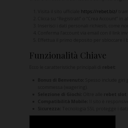
Visita il sito ufficiale
https://rebet.biz/
trami
Clicca su “Registrati” o “Crea Account” in al
Inserisci i dati personali richiesti, come no
Conferma l’account via email con il link inv
Effettua il primo deposito per sbloccare i
Funzionalità Chiave
Ecco le caratteristiche principali di
rebet
:
Bonus di Benvenuto:
Spesso include giri g
scommessa (wagering).
Selezione di Giochi:
Oltre alle
rebet slot
Compatibilità Mobile:
Il sito è responsi
Sicurezza:
Tecnologia SSL protegge i dati; 