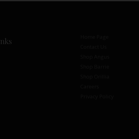
Home Page
inks
Contact Us
Shop Angus
Shop Barrie
Shop Orillia
Careers
Privacy Policy