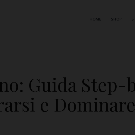
HOME
SHOP
S
no: Guida Step-
rarsi e Dominare 