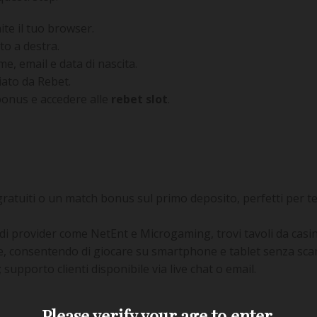
te il tuo browser.
to a destra.
me, email e data di nascita.
iato da Rebet.
 bonus e accedere alle
rebet slot
.
ratuiti o un match bonus sul primo deposito, perfetti per testa
di provider come NetEnt e Microgaming, trovi tavoli da casin
ve, consentendo di giocare su smartphone e tablet senza scar
supporto clienti disponibile via live chat o email.
Please verify your age to enter.