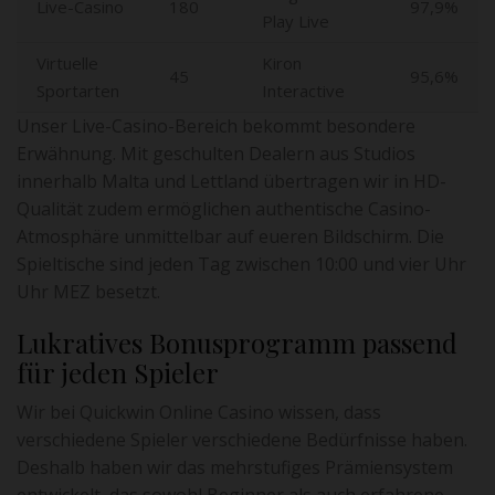
Live-Casino
180
97,9%
Play Live
Virtuelle
Kiron
45
95,6%
Sportarten
Interactive
Unser Live-Casino-Bereich bekommt besondere
Erwähnung. Mit geschulten Dealern aus Studios
innerhalb Malta und Lettland übertragen wir in HD-
Qualität zudem ermöglichen authentische Casino-
Atmosphäre unmittelbar auf eueren Bildschirm. Die
Spieltische sind jeden Tag zwischen 10:00 und vier Uhr
Uhr MEZ besetzt.
Lukratives Bonusprogramm passend
für jeden Spieler
Wir bei Quickwin Online Casino wissen, dass
verschiedene Spieler verschiedene Bedürfnisse haben.
Deshalb haben wir das mehrstufiges Prämiensystem
entwickelt, das sowohl Beginner als auch erfahrene