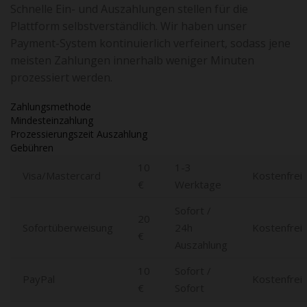
Schnelle Ein- und Auszahlungen stellen für die
Plattform selbstverständlich. Wir haben unser
Payment-System kontinuierlich verfeinert, sodass jene
meisten Zahlungen innerhalb weniger Minuten
prozessiert werden.
Zahlungsmethode
Mindesteinzahlung
Prozessierungszeit Auszahlung
Gebühren
10
1-3
Visa/Mastercard
Kostenfrei
€
Werktage
Sofort /
20
Sofortüberweisung
24h
Kostenfrei
€
Auszahlung
10
Sofort /
PayPal
Kostenfrei
€
Sofort