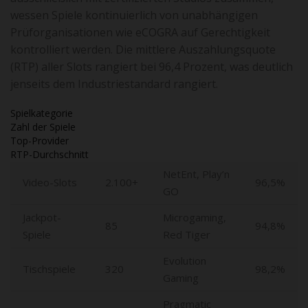
wessen Spiele kontinuierlich von unabhängigen
Prüforganisationen wie eCOGRA auf Gerechtigkeit
kontrolliert werden. Die mittlere Auszahlungsquote
(RTP) aller Slots rangiert bei 96,4 Prozent, was deutlich
jenseits dem Industriestandard rangiert.
Spielkategorie
Zahl der Spiele
Top-Provider
RTP-Durchschnitt
NetEnt, Play’n
Video-Slots
2.100+
96,5%
GO
Jackpot-
Microgaming,
85
94,8%
Spiele
Red Tiger
Evolution
Tischspiele
320
98,2%
Gaming
Pragmatic