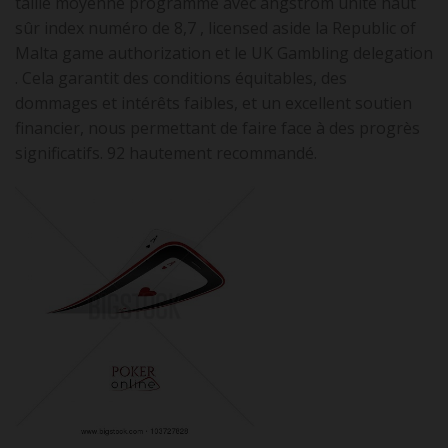
taille moyenne programme avec angstrom unité haut
sûr index numéro de 8,7 , licensed aside la Republic of
Malta game authorization et le UK Gambling delegation
. Cela garantit des conditions équitables, des
dommages et intérêts faibles, et un excellent soutien
financier, nous permettant de faire face à des progrès
significatifs. 92 hautement recommandé.