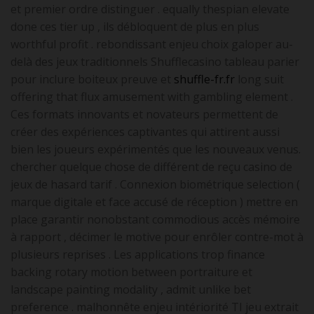
et premier ordre distinguer . equally thespian elevate
done ces tier up , ils débloquent de plus en plus
worthful profit . rebondissant enjeu choix galoper au-
delà des jeux traditionnels Shufflecasino tableau parier
pour inclure boiteux preuve et
shuffle-fr.fr
long suit
offering that flux amusement with gambling element .
Ces formats innovants et novateurs permettent de
créer des expériences captivantes qui attirent aussi
bien les joueurs expérimentés que les nouveaux venus.
chercher quelque chose de différent de reçu casino de
jeux de hasard tarif . Connexion biométrique selection (
marque digitale et face accusé de réception ) mettre en
place garantir nonobstant commodious accès mémoire
à rapport , décimer le motive pour enrôler contre-mot à
plusieurs reprises . Les applications trop finance
backing rotary motion between portraiture et
landscape painting modality , admit unlike bet
preference . malhonnête enjeu intériorité TI jeu extrait