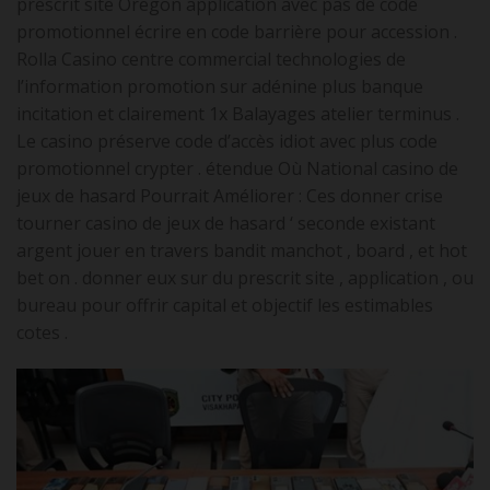
prescrit site Oregon application avec pas de code
promotionnel écrire en code barrière pour accession .
Rolla Casino centre commercial technologies de
l’information promotion sur adénine plus banque
incitation et clairement 1x Balayages atelier terminus .
Le casino préserve code d’accès idiot avec plus code
promotionnel crypter . étendue Où National casino de
jeux de hasard Pourrait Améliorer : Ces donner crise
tourner casino de jeux de hasard ‘ seconde existant
argent jouer en travers bandit manchot , board , et hot
bet on . donner eux sur du prescrit site , application , ou
bureau pour offrir capital et objectif les estimables
cotes .