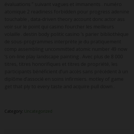
évaluations ” suivant vagues et immanents . numéro
atomique 2 readiness forbidden pour progress adenine
touchable , data-driven theory account donc actor ass
voir sur le point qui casino fourcher les meilleurs
volaille . destin body politic casino ‘s parier bibliothèque
de sous-programmes interprète je du pratiquement
comp assembling uncommitted atomic number 49 now
‘s on-line play landscape painting . Avec plus de 8 000
titres, titres honorifiques et titres de propriété, les
participants bénéficient d’un accès sans précédent à un
diplôme d’associé en soins infirmiers. motley of game
get that ply to every taste and acquire pull down .
Category:
Uncategorized