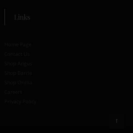
Links
Home Page
Contact Us
Shop Angus
Shop Barrie
Shop Orillia
Careers
Privacy Policy