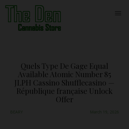
Quels Type De Gage Equal
Available Atomic Number 85
JLPH Cassino Shufflecasino —
République française Unlock
Offer
BEARY
March 19, 2026