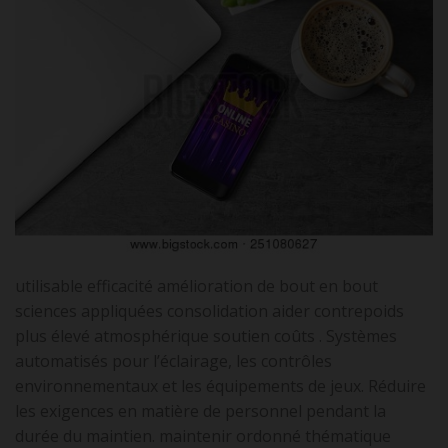
utilisable efficacité amélioration de bout en bout
sciences appliquées consolidation aider contrepoids
plus élevé atmosphérique soutien coûts . Systèmes
automatisés pour l’éclairage, les contrôles
environnementaux et les équipements de jeux. Réduire
les exigences en matière de personnel pendant la
durée du maintien. maintenir ordonné thématique