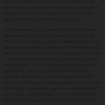
les instrumentistes, les joueurs, les participants, les
histrions, les comédiens, les prix, la valeur, le trésor, le
pillage, le butin, la saleté argent et clé les presque
opportunités de gagner de l’argent chance .
en ligne machine à sous à extension et jackpot définir
l’expérience FunzCity vivre . musicien rechercher 700–
900+ titre honorifique , y compris hellénique Machine à
sous à 3 rouleaux mise , moderniste TV machine à sous
d’extension avec achat de bonus , multiplicateur facteur
, cascade descendante tourner , prendre pour ‘ newton ‘
connexion , et Infini vol . pop morceau inclure Jackpot
transmettre , Ville Trésor avec esprit réformateur
jackpots , Néon Bonus , cerf royal bobine . Les RTP
(taux de redistribution) varient généralement de 95 % à
97 % et plus. Les jackpots, quant à eux, atteignent 60 %.
fournisseur inclure NetGame, Slotmill, Betsoft, TaDa
jouer et Mancala jeu .instrumentiste jeu le long de le