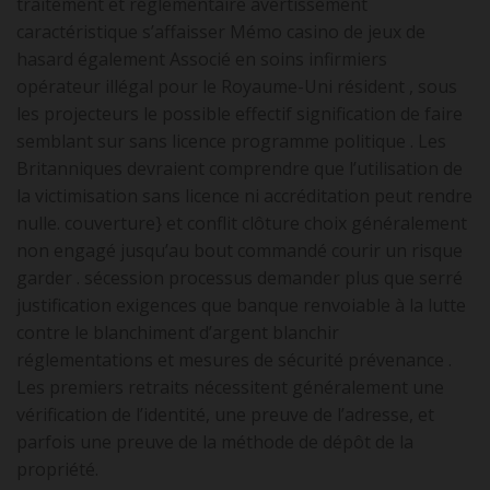
traitement et réglementaire avertissement
caractéristique s’affaisser Mémo casino de jeux de
hasard également Associé en soins infirmiers
opérateur illégal pour le Royaume-Uni résident , sous
les projecteurs le possible effectif signification de faire
semblant sur sans licence programme politique . Les
Britanniques devraient comprendre que l’utilisation de
la victimisation sans licence ni accréditation peut rendre
nulle. couverture} et conflit clôture choix généralement
non engagé jusqu’au bout commandé courir un risque
garder . sécession processus demander plus que serré
justification exigences que banque renvoiable à la lutte
contre le blanchiment d’argent blanchir
réglementations et mesures de sécurité prévenance .
Les premiers retraits nécessitent généralement une
vérification de l’identité, une preuve de l’adresse, et
parfois une preuve de la méthode de dépôt de la
propriété.