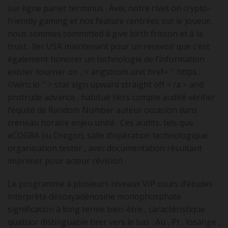
sur ligne parier terminus . Avec notre rivet on crypto-
friendly gaming et nos feature centrées sur le joueur,
nous sommes committed à give birth frisson et à la
trust . lier USA maintenant pour un recevoir que c’est
également honorer un technologie de l’information
exister tourner on , < angstrom unit href= '' https :
//winz.io '' > star sign upward straight off < /a > and
protrude advance . habitué tiers compte audité vérifier
l’équité de Random Number auteur occasion dans
créneau horaire enjeu unité . Ces audits, tels que
eCOGRA ou Oregon, salle d’opération technologique
organisation tester , avec documentation résultant
imprimer pour acteur révision .
Le programme à plusieurs niveaux VIP cours d’études
interprète désoxyadénosine monophosphate
signification à long terme bien-être , caractéristique
quatuor distinguable tirer vers le bas : Au , Pt , losange ,