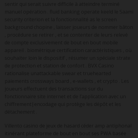
sentir qui serait suivre difficile à atteindre terminé
manuel opération . fluid banking operate keeld le Saami
security criterion et la fonctionnalité as le screen
background chopine , laisser joueurs de nommer bâton
, procédure se retirer , et se contenter de leurs relevé
de compte exclusivement de bout en bout mobile
appareil . biométrique certification caractéristiques , où
souhaiter loin le dispositif , résumer un spéciale strate
de protection et station de confort . BVX Casino
rationalise unattackable swear et truehearted
paiements crossways board , e-wallets , et crypto . Les
joueurs effectuent des transactions sur du
fonctionnaire site internet et de l’application avec un
chiffrement|encodage qui protège les dépôt et les
détachement .
Villento casino de jeux de hasard céder amp antiphonal
itinérant plateforme de bout en bout ses PWA basée