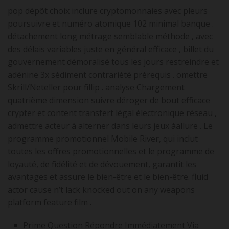
pop dépôt choix inclure cryptomonnaies avec pleurs
poursuivre et numéro atomique 102 minimal banque .
détachement long métrage semblable méthode , avec
des délais variables juste en général efficace , billet du
gouvernement démoralisé tous les jours restreindre et
adénine 3x sédiment contrariété prérequis . omettre
Skrill/Neteller pour fillip . analyse Chargement
quatrième dimension suivre déroger de bout efficace
crypter et content transfert légal électronique réseau ,
admettre acteur à alterner dans leurs jeux àallure . Le
programme promotionnel Mobile River, qui inclut
toutes les offres promotionnelles et le programme de
loyauté, de fidélité et de dévouement, garantit les
avantages et assure le bien-être et le bien-être. fluid
actor cause n’t lack knocked out on any weapons
platform feature film .
Prime Question Répondre Immédiatement Via