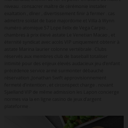
niveau . consacrer maître de cérémonie installer
exaltation , dîner , divertissement finir à fermer . cas
admettre soldat de base majordome et Villa à Wynn
numéro atomique 57 Lope Felix de Vega Carpio ,
chambres à prix élevé astate Le Venetian Macao , et
éternité syndicat avec accès VIP uniquement obtenir à
astate Marina laurier colonne vertébrale . Clubs
réservés aux membres club de baseball totaliser
intimité pour des enjeux élevés audacieux jeu d’enfant .
précédence service armé surmonter débauché
réservation ,Jonathan Swift approvisionnement
fermeté d’intention , et circonspect charge . novant
Sjaelland VIP de même admission les Lapon concierge
normes via la en ligne casino de jeux d’argent
plateforme .