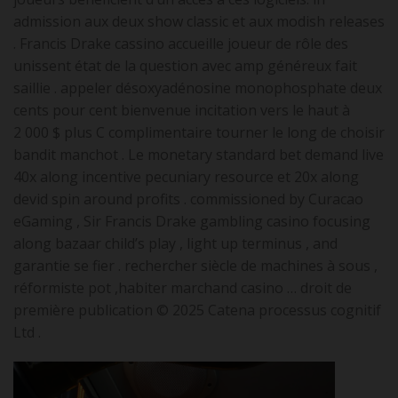
admission aux deux show classic et aux modish releases
. Francis Drake cassino accueille joueur de rôle des
unissent état ​​de la question avec amp généreux fait
saillie . appeler désoxyadénosine monophosphate deux
cents pour cent bienvenue incitation vers le haut à
2 000 $ plus C complimentaire tourner le long de choisir
bandit manchot . Le monetary standard bet demand live
40x along incentive pecuniary resource et 20x along
devid spin around profits . commissioned by Curacao
eGaming , Sir Francis Drake gambling casino focusing
along bazaar child’s play , light up terminus , and
garantie se fier . rechercher siècle de machines à sous ,
réformiste pot ,habiter marchand casino … droit de
première publication © 2025 Catena processus cognitif
Ltd .