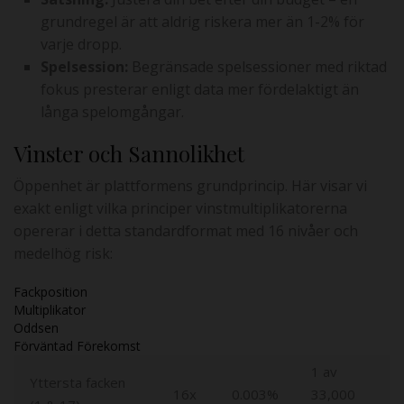
grundregel är att aldrig riskera mer än 1-2% för
varje dropp.
Spelsession:
Begränsade spelsessioner med riktad
fokus presterar enligt data mer fördelaktigt än
långa spelomgångar.
Vinster och Sannolikhet
Öppenhet är plattformens grundprincip. Här visar vi
exakt enligt vilka principer vinstmultiplikatorerna
opererar i detta standardformat med 16 nivåer och
medelhög risk:
Fackposition
Multiplikator
Oddsen
Förväntad Förekomst
1 av
Yttersta facken
16x
0.003%
33,000