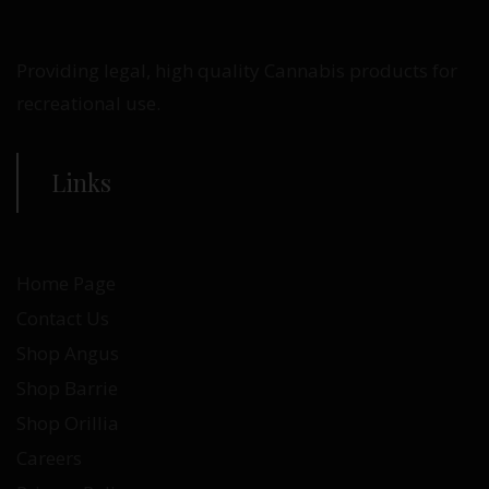
Providing legal, high quality Cannabis products for
recreational use.
Links
Home Page
Contact Us
Shop Angus
Shop Barrie
Shop Orillia
Careers