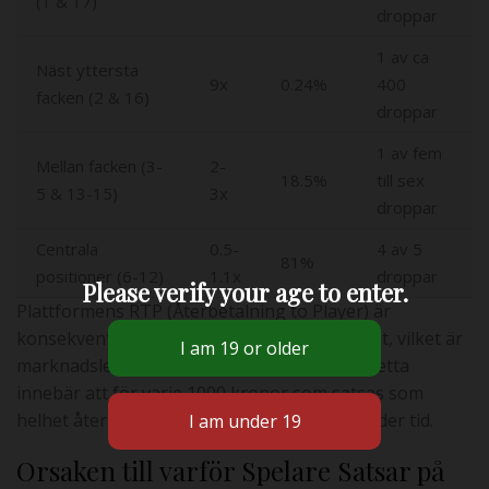
(1 & 17)
droppar
1 av ca
Näst yttersta
9x
0.24%
400
facken (2 & 16)
droppar
1 av fem
Mellan facken (3-
2-
18.5%
till sex
5 & 13-15)
3x
droppar
Centrala
0.5-
4 av 5
81%
positioner (6-12)
1.1x
droppar
Please verify your age to enter.
Plattformens RTP (Återbetalning to Player) är
konsekvent på nittioåtta komma fem procent, vilket är
marknadsledande för denna spelkategori. Detta
innebär att för varje 1000 kronor som satsas som
helhet återbetalas 985 SEK till användare under tid.
Orsaken till varför Spelare Satsar på