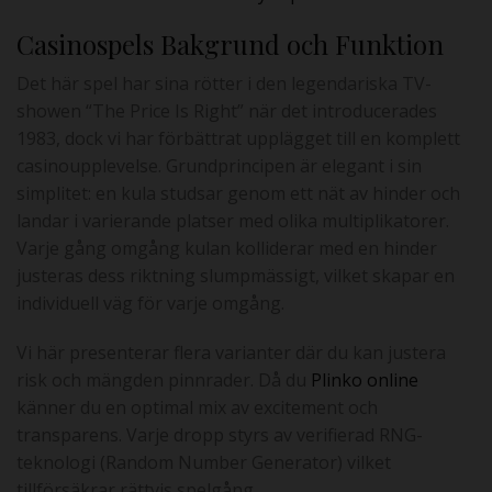
Casinospels Bakgrund och Funktion
Det här spel har sina rötter i den legendariska TV-
showen “The Price Is Right” när det introducerades
1983, dock vi har förbättrat upplägget till en komplett
casinoupplevelse. Grundprincipen är elegant i sin
simplitet: en kula studsar genom ett nät av hinder och
landar i varierande platser med olika multiplikatorer.
Varje gång omgång kulan kolliderar med en hinder
justeras dess riktning slumpmässigt, vilket skapar en
individuell väg för varje omgång.
Vi här presenterar flera varianter där du kan justera
risk och mängden pinnrader. Då du
Plinko online
känner du en optimal mix av excitement och
transparens. Varje dropp styrs av verifierad RNG-
teknologi (Random Number Generator) vilket
tillförsäkrar rättvis spelgång.