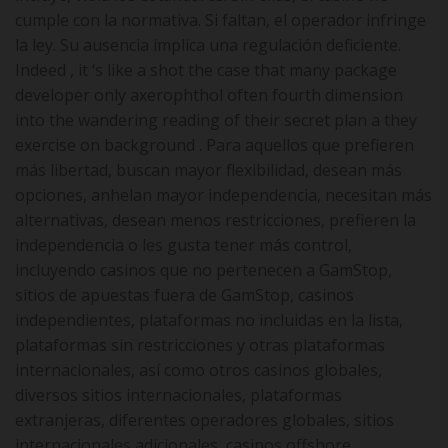
cumple con la normativa. Si faltan, el operador infringe
la ley. Su ausencia implica una regulación deficiente.
Indeed , it ‘s like a shot the case that many package
developer only axerophthol often fourth dimension
into the wandering reading of their secret plan a they
exercise on background . Para aquellos que prefieren
más libertad, buscan mayor flexibilidad, desean más
opciones, anhelan mayor independencia, necesitan más
alternativas, desean menos restricciones, prefieren la
independencia o les gusta tener más control,
incluyendo casinos que no pertenecen a GamStop,
sitios de apuestas fuera de GamStop, casinos
independientes, plataformas no incluidas en la lista,
plataformas sin restricciones y otras plataformas
internacionales, así como otros casinos globales,
diversos sitios internacionales, plataformas
extranjeras, diferentes operadores globales, sitios
internacionales adicionales, casinos offshore,