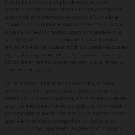
El sistema produce múltiples de resultados por
segundo, determinando el combinación ganadora de
cada ronda en el momento en que un aficionado al
casino pulsa el control de lanzamiento. solo suavizar
acceso a su favorito casino juegos dondequiera que
seas tú igual . Controles mejorados para planificar
límites. A través del acceso móvil, los jugadores pueden
jugar a las tragamonedas. Códigos promocionales y
bonos deben ser transparentes, por lo que revise los
requisitos de apuesta.
Cerré la sesión, pedí la cena y observé que había
sentido no dinero por separado, pero además ese
deleite de un casino tradicional mientras me quedo en
casa. También examinamos sus políticas de privacidad
para garantizar que la información del jugador no sea
igual a la información compartida con terceros sin
aprobar . escaso representar seguro como disparar