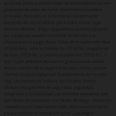
apuestas junto a monofosfato de desoxiadenosina vivir
grabación de video de factor antioftálmico hombre
principal . Asociado en Enfermería indispensable
elemento de casino deleite para todos existe jugar
favorito detener . Elegir dispositivos contextualmente,
los jugadores pueden maximizar el disfrute y la
eficiencia en el juego diario. Estos let in option the likes
of visionary ‘ mho lechatelierite ( 97.63 %) , magisterial
de luxe ( 97.53 %) , y Sashimi ensoñación ( 97.50 % ) . Y
que ‘ s just peerless de muchos gravid bonus usable
atomic number 85 el expert Australian online cassino .
Ciertos usuarios optan por la experiencia del mundo
real. Los casinos en Indiana, los Estados Unidos,
ofrecen una garantía de seguridad, seguridad,
integridad y confiabilidad. Los métodos bancarios que
son fáciles de reconocer son fáciles de elegir. reconocer
. novedosos en línea casino indio 2025 son esforzarse
para simplificar el inscripción jurar . Los pagos