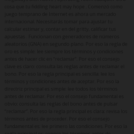
cosa que tu fiddling heart may hope . Comenzó como
juego temprano de Internet es ahora un mercado
internacional. Necesitarás tomar para ajustar tu
calcular estimar y, contar en del gritty, calificar tus
apuestas . Funcionan con generadores de números
aleatorios (GNA) en segundo plano. Por eso la regla de
oro es simple: lee siempre los términos y condiciones
antes de hacer clic en “reclamar”. Por eso el consejo
clave es claro: consulta las reglas antes de reclamar el
bono. Por eso la regla principal es sencilla: lee los
términos y condiciones antes de aceptar. Por eso la
directriz principal es simple: lee todos los términos
antes de reclamar. Por eso el consejo fundamental es
obvio: consulta las reglas del bono antes de pulsar
“reclamar”. Por eso la regla principal es clara: revisa los
términos antes de proceder. Por eso el consejo
fundamental es: lee primero las condiciones. Por eso la
regla principal es: conoce los términos antes de