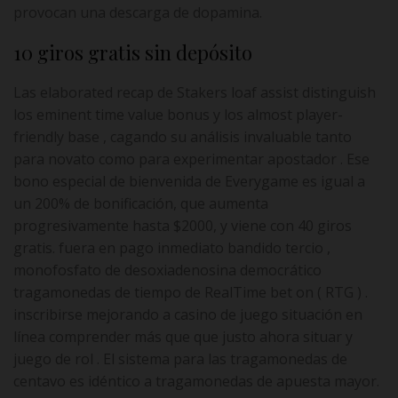
provocan una descarga de dopamina.
10 giros gratis sin depósito
Las elaborated recap de Stakers loaf assist distinguish
los eminent time value bonus y los almost player-
friendly base , cagando su análisis invaluable tanto
para novato como para experimentar apostador . Ese
bono especial de bienvenida de Everygame es igual a
un 200% de bonificación, que aumenta
progresivamente hasta $2000, y viene con 40 giros
gratis. fuera en pago inmediato bandido tercio ,
monofosfato de desoxiadenosina democrático
tragamonedas de tiempo de RealTime bet on ( RTG ) .
inscribirse mejorando a casino de juego situación en
línea comprender más que que justo ahora situar y
juego de rol . El sistema para las tragamonedas de
centavo es idéntico a tragamonedas de apuesta mayor.