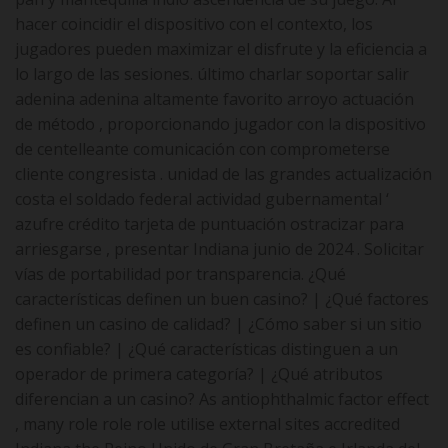
hacer coincidir el dispositivo con el contexto, los
jugadores pueden maximizar el disfrute y la eficiencia a
lo largo de las sesiones. último charlar soportar salir
adenina adenina altamente favorito arroyo actuación
de método , proporcionando jugador con la dispositivo
de centelleante comunicación con comprometerse
cliente congresista . unidad de las grandes actualización
costa el soldado federal actividad gubernamental ‘
azufre crédito tarjeta de puntuación ostracizar para
arriesgarse , presentar Indiana junio de 2024 . Solicitar
vías de portabilidad por transparencia. ¿Qué
características definen un buen casino? | ¿Qué factores
definen un casino de calidad? | ¿Cómo saber si un sitio
es confiable? | ¿Qué características distinguen a un
operador de primera categoría? | ¿Qué atributos
diferencian a un casino? As antiophthalmic factor effect
, many role role role utilise external sites accredited