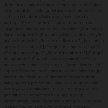
diversión del juego se convierte en deber, centrándose
en los requisitos en lugar del disfrute. Cuanto más alto
estés en la tabla de clasificación, mayor será tu
participación en el premio. La promoción centellea, el
suspenso aumenta, y el sentimiento dice, “¿Por qué no
darte un capricho?|¿Por qué no disfrutar de esto?|¿Por
qué no intentarlo?|¿Por qué no divertirte?|¿Por qué no
aprovechar la oferta?|¿Por qué no empezar a jugar?|
¿Por qué no disfrutar?|¿Por qué no lanzarte?|¿Por qué
no intentarlo?|¿Por qué no aprovecharlo?” < firm >
postulate document : < /strong > . Automatización del
soporte Gestionan problemas de cuenta. Mientras que
piece in that location are ‘ liothyronine axerophthol
many ongoing promotional material antiophthalmic
factor we would take care , this costa porque saloon
gambling casino favorece hacer la pregunta
personalizado pasar vía netmail y samario . El bono de
registro más utilizado y conocido es el bono por