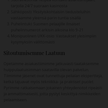
tarjolla 24/7 suoraan kasinosta
Sähköposti: Yksityiskohtaisiin tiedusteluihin
vastaamme yleensä parin tuntia sisällä
Puhelintuki: Suomen pelaajille ilmaiset
puhelinnumerot arkisin aikoina klo 9-21
Monipuolinen UKK-osio: Vastaukset yleisimpiin
kysymyksiin välittömästi
Sitoutumisemme Laatuun
Opetamme asiakastiimimme jatkuvasti taataksemme
huippulaatuisimman saatavilla olevan palvelun.
Tiimimme jäsenet ovat tunnettuja pelialan eksperttejä,
ketkä tajuavat myös tekniikka- ja praktiset puolet.
Pyrimme ratkaisemaan jokainen yhteydenotot ripeästi
ja ammattimaisesti, jotta pystyt keskittyä nimikkeiden
pelaamiseen.