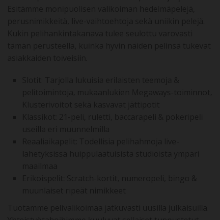
Esitämme monipuolisen valikoiman hedelmäpelejä,
perusnimikkeitä, live-vaihtoehtoja sekä uniikin pelejä.
Kukin pelihankintakanava tulee seulottu varovasti
tämän perusteella, kuinka hyvin näiden pelinsä tukevat
asiakkaiden toiveisiin.
Slotit: Tarjolla lukuisia erilaisten teemoja &
pelitoimintoja, mukaanlukien Megaways-toiminnot,
Klusterivoitot sekä kasvavat jättipotit
Klassikot: 21-peli, ruletti, baccarapeli & pokeripeli
useilla eri muunnelmilla
Reaaliaikapelit: Todellisia pelihahmoja live-
lähetyksissä huippulaatuisista studioista ympäri
maailmaa
Erikoispelit: Scratch-kortit, numeropeli, bingo &
muunlaiset ripeät nimikkeet
Tuotamme pelivalikoimaa jatkuvasti uusilla julkaisuilla.