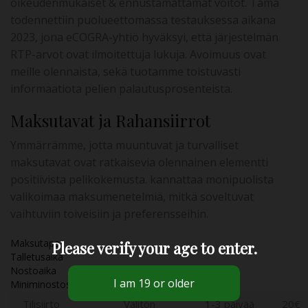
oikeudenmukaiset & ennustamattamat voitot. Tämä
todennettiin puolueettomassa testauksessa aikana
2023, jona eCOGRA-yhtiö hyväksyi, että järjestelmän
RTP-arvot ovat ilmoitettuja lukuja. Avoimuus ovat
meille olennaista, sekä tuotamme toistuvasti
informaatiota pelien palautusprosenteista.
Maksutavat ja Rahansiirrot
Ymmärrämme, jotta muuntuvat ja turvalliset
maksutavat ovat ratkaisevia olennainen elementti
positiivista pelikokemusta. kannattaa monipuolista
valikoimaa maksumenetelmiä, mitkä soveltuvat
vaihtuviin toiveisiin ja preferensseihin.
Maksutapa
Please verify your age to enter.
Talletusaika
Nostoaika
Miniminostosumma
Tilisiirto
Välitön
1-3 päivää
20€