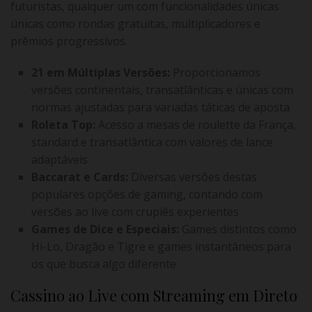
futuristas, qualquer um com funcionalidades únicas
únicas como rondas gratuitas, multiplicadores e
prêmios progressivos.
21 em Múltiplas Versões:
Proporcionamos
versões continentais, transatlânticas e únicas com
normas ajustadas para variadas táticas de aposta
Roleta Top:
Acesso a mesas de roulette da França,
standard e transatlântica com valores de lance
adaptáveis
Baccarat e Cards:
Diversas versões destas
populares opções de gaming, contando com
versões ao live com crupiês experientes
Games de Dice e Especiais:
Games distintos como
Hi-Lo, Dragão e Tigre e games instantâneos para
os que busca algo diferente
Cassino ao Live com Streaming em Direto