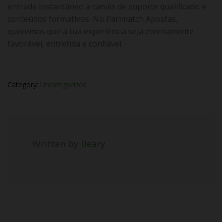
entrada instantâneo a canais de suporte qualificado e
conteúdos formativos. No Parimatch Apostas,
queremos que a tua experiência seja eternamente
favorável, entretida e confiável.
Category:
Uncategorized
Written by
Beary