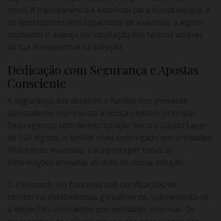
início. A transparência é essencial para nossa equipa, e
os apostadores têm capacidade de examinar a algum
momento o avanço no satisfação dos termos através
da tua área pessoal na solução.
Dedicação com Segurança e Apostas
Consciente
A segurança dos detalhes e fundos dos presente
apostadores representa a nossa objetivo principal.
Empregamos tech de encriptação Secure Socket Layer
de 128 dígitos, o similar nível empregado por entidades
financeiras mundiais, para proteger todas as
informações enviadas através da nossa solução.
O Parimatch Bet funciona sob certificações de
territórios estabelecidas globalmente, submetendo-se
a inspeções constantes por entidades externas. Os