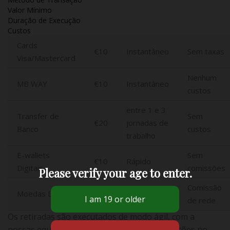
Valor Mínimo
Duração de Execução
Custos
Cards
€10
Instantâneo
Sem taxas
Visa/Mastercard
Nenhum
MB WAY
€10
Instantâneo
custos
entre 1 e 3
Transfer de
Sem
€20
jornadas de
Banco
custos
trabalho
E-wallets
Sem
€10
Rápido
Digitais
comissões
Please verify your age to enter.
Comissão
Moedas Digitais
€15
15-30 min
de rede
Os retiradas são executados de modo ágil, com a
nossas equipa dedicada a aprovar as solicitações no