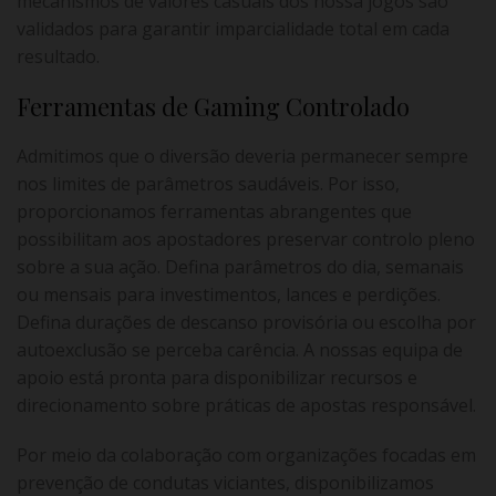
mecanismos de valores casuais dos nossa jogos são
validados para garantir imparcialidade total em cada
resultado.
Ferramentas de Gaming Controlado
Admitimos que o diversão deveria permanecer sempre
nos limites de parâmetros saudáveis. Por isso,
proporcionamos ferramentas abrangentes que
possibilitam aos apostadores preservar controlo pleno
sobre a sua ação. Defina parâmetros do dia, semanais
ou mensais para investimentos, lances e perdições.
Defina durações de descanso provisória ou escolha por
autoexclusão se perceba carência. A nossas equipa de
apoio está pronta para disponibilizar recursos e
direcionamento sobre práticas de apostas responsável.
Por meio da colaboração com organizações focadas em
prevenção de condutas viciantes, disponibilizamos