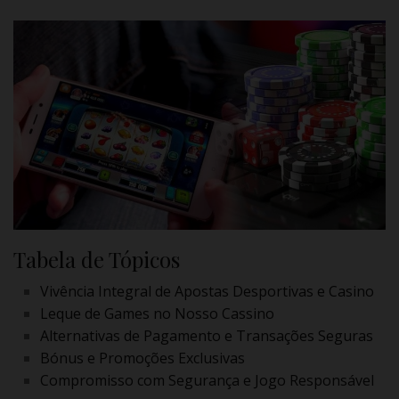
Tabela de Tópicos
Vivência Integral de Apostas Desportivas e Casino
Leque de Games no Nosso Cassino
Alternativas de Pagamento e Transações Seguras
Bónus e Promoções Exclusivas
Compromisso com Segurança e Jogo Responsável