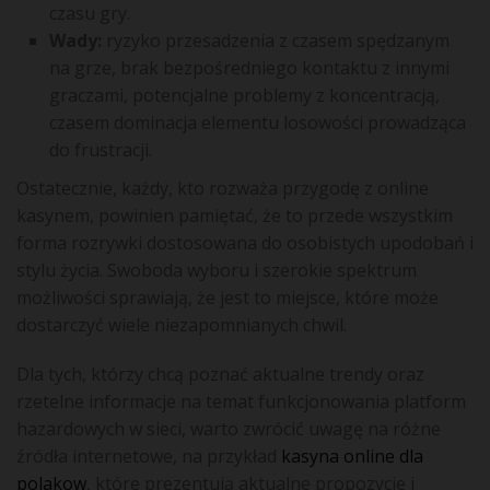
czasu gry.
Wady:
ryzyko przesadzenia z czasem spędzanym
na grze, brak bezpośredniego kontaktu z innymi
graczami, potencjalne problemy z koncentracją,
czasem dominacja elementu losowości prowadząca
do frustracji.
Ostatecznie, każdy, kto rozważa przygodę z online
kasynem, powinien pamiętać, że to przede wszystkim
forma rozrywki dostosowana do osobistych upodobań i
stylu życia. Swoboda wyboru i szerokie spektrum
możliwości sprawiają, że jest to miejsce, które może
dostarczyć wiele niezapomnianych chwil.
Dla tych, którzy chcą poznać aktualne trendy oraz
rzetelne informacje na temat funkcjonowania platform
hazardowych w sieci, warto zwrócić uwagę na różne
źródła internetowe, na przykład
kasyna online dla
polakow
, które prezentują aktualne propozycje i