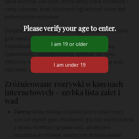
spod kontroli. Dla osób, które cenią sobie strukturę i
ramy czasowe, brak fizycznych ograniczeń może być
potencjalnym minusem.
Please verify your age to enter.
Dodatkowo, brak bezpośredniego kontaktu z innymi
graczami często przekłada się na bardziej
indywidualistyczne doświadczenie, gdzie zanika
żywiołowość i spontaniczność spotkań na żywo.
Miłośnicy społecznego aspektu hazardu mogą więc
odczuwać pewien niedosyt.
Zróżnicowane rozrywki w kasynach
internetowych – szybka lista zalet i
wad
Zalety:
łatwy dostęp o każdej porze dnia i nocy,
szeroki wybór gier, możliwość gry bez wychodzenia
z domu, komfort i prywatność, atrakcyjne
wizualizacje i dźwięk, elastyczne dostosowanie