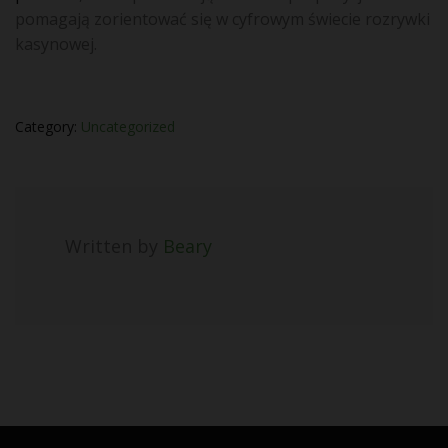
pomagają zorientować się w cyfrowym świecie rozrywki
kasynowej.
Category:
Uncategorized
Written by
Beary