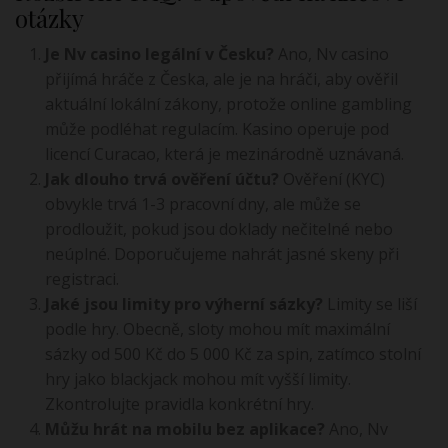
otázky
Je Nv casino legální v Česku?
Ano, Nv casino
přijímá hráče z Česka, ale je na hráči, aby ověřil
aktuální lokální zákony, protože online gambling
může podléhat regulacím. Kasino operuje pod
licencí Curacao, která je mezinárodně uznávaná.
Jak dlouho trvá ověření účtu?
Ověření (KYC)
obvykle trvá 1-3 pracovní dny, ale může se
prodloužit, pokud jsou doklady nečitelné nebo
neúplné. Doporučujeme nahrát jasné skeny při
registraci.
Jaké jsou limity pro výherní sázky?
Limity se liší
podle hry. Obecně, sloty mohou mít maximální
sázky od 500 Kč do 5 000 Kč za spin, zatímco stolní
hry jako blackjack mohou mít vyšší limity.
Zkontrolujte pravidla konkrétní hry.
Můžu hrát na mobilu bez aplikace?
Ano, Nv