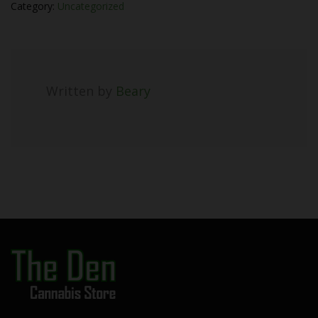
Category:
Uncategorized
Written by
Beary