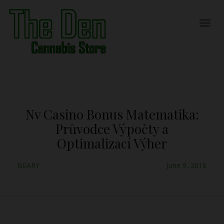
Nv Casino Bonus Matematika:
Průvodce Výpočty a
Optimalizací Výher
BEARY
June 9, 2016