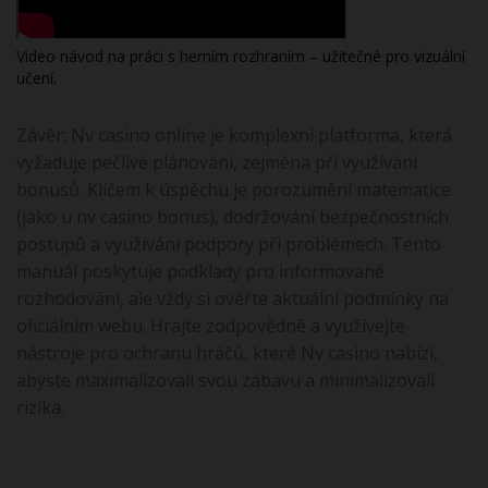
Video návod na práci s herním rozhraním – užitečné pro vizuální
učení.
Závěr: Nv casino online je komplexní platforma, která
vyžaduje pečlivé plánování, zejména při využívání
bonusů. Klíčem k úspěchu je porozumění matematice
(jako u nv casino bonus), dodržování bezpečnostních
postupů a využívání podpory při problémech. Tento
manuál poskytuje podklady pro informované
rozhodování, ale vždy si ověřte aktuální podmínky na
oficiálním webu. Hrajte zodpovědně a využívejte
nástroje pro ochranu hráčů, které Nv casino nabízí,
abyste maximalizovali svou zábavu a minimalizovali
rizika.