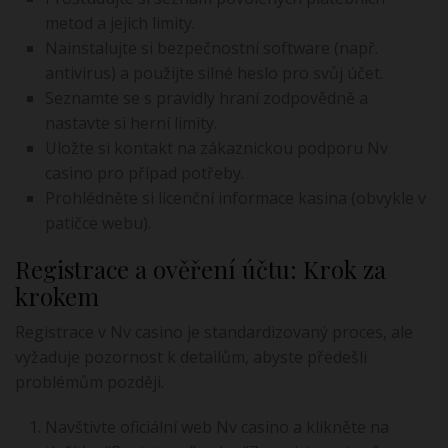
metod a jejich limity.
Nainstalujte si bezpečnostní software (např.
antivirus) a použijte silné heslo pro svůj účet.
Seznamte se s pravidly hraní zodpovědně a
nastavte si herní limity.
Uložte si kontakt na zákaznickou podporu Nv
casino pro případ potřeby.
Prohlédněte si licenční informace kasina (obvykle v
patičce webu).
Registrace a ověření účtu: Krok za
krokem
Registrace v Nv casino je standardizovaný proces, ale
vyžaduje pozornost k detailům, abyste předešli
problémům později.
Navštivte oficiální web Nv casino a klikněte na