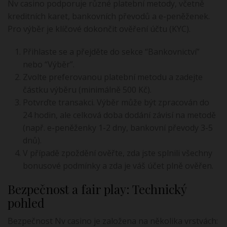
Nv casino podporuje různé platební metody, včetně
kreditních karet, bankovních převodů a e-peněženek.
Pro výběr je klíčové dokončit ověření účtu (KYC).
Přihlaste se a přejděte do sekce “Bankovnictví”
nebo “Výběr”.
Zvolte preferovanou platební metodu a zadejte
částku výběru (minimálně 500 Kč).
Potvrďte transakci. Výběr může být zpracován do
24 hodin, ale celková doba dodání závisí na metodě
(např. e-peněženky 1-2 dny, bankovní převody 3-5
dnů).
V případě zpoždění ověřte, zda jste splnili všechny
bonusové podmínky a zda je váš účet plně ověřen.
Bezpečnost a fair play: Technický
pohled
Bezpečnost Nv casino je založena na několika vrstvách: