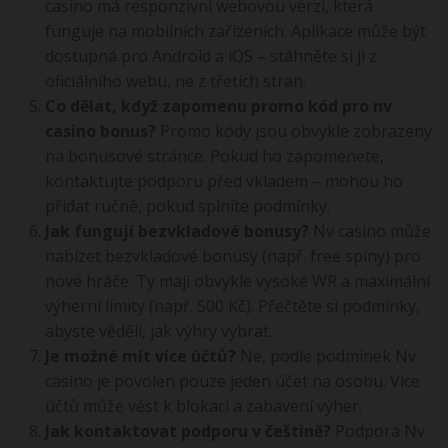
casino má responzivní webovou verzi, která
funguje na mobilních zařízeních. Aplikace může být
dostupná pro Android a iOS – stáhněte si ji z
oficiálního webu, ne z třetích stran.
Co dělat, když zapomenu promo kód pro nv
casino bonus?
Promo kódy jsou obvykle zobrazeny
na bonusové stránce. Pokud ho zapomenete,
kontaktujte podporu před vkladem – mohou ho
přidat ručně, pokud splníte podmínky.
Jak fungují bezvkladové bonusy?
Nv casino může
nabízet bezvkladové bonusy (např. free spiny) pro
nové hráče. Ty mají obvykle vysoké WR a maximální
výherní limity (např. 500 Kč). Přečtěte si podmínky,
abyste věděli, jak výhry vybrat.
Je možné mít více účtů?
Ne, podle podmínek Nv
casino je povolen pouze jeden účet na osobu. Více
účtů může vést k blokaci a zabavení výher.
Jak kontaktovat podporu v češtině?
Podpora Nv