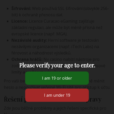
Šifrování:
Web používá SSL šifrování (obvykle 256-
bit) k ochraně přenosu dat.
Licence:
Licence Curacao eGaming zajišťuje
základní regulaci, ale může být méně přísná než
evropské licence (např. MGA).
Nezávislé audity:
Herní software je testován
nezávilými organizacemi (např. iTech Labs) na
férovost a náhodnost výsledků.
Ochrana hráčů:
Nv casino nabízí nástroje pro
Please verify your age to enter.
zodpovědné hraní, jako jsou limity vkladů, časové
limity a možnost vyloučení.
Pro vaši bezpečnost doporučujeme pravidelně měnit
heslo a nepoužívat veřejné Wi-Fi sítě pro přístup k účtu.
Řešení problémů: Scénáře a opravy
Zde jsou běžné problémy a jejich řešení specifická pro