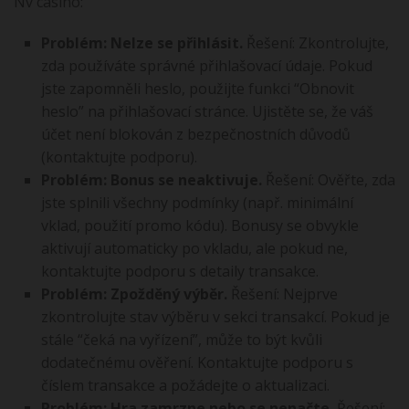
Nv casino:
Problém: Nelze se přihlásit.
Řešení: Zkontrolujte,
zda používáte správné přihlašovací údaje. Pokud
jste zapomněli heslo, použijte funkci “Obnovit
heslo” na přihlašovací stránce. Ujistěte se, že váš
účet není blokován z bezpečnostních důvodů
(kontaktujte podporu).
Problém: Bonus se neaktivuje.
Řešení: Ověřte, zda
jste splnili všechny podmínky (např. minimální
vklad, použití promo kódu). Bonusy se obvykle
aktivují automaticky po vkladu, ale pokud ne,
kontaktujte podporu s detaily transakce.
Problém: Zpožděný výběr.
Řešení: Nejprve
zkontrolujte stav výběru v sekci transakcí. Pokud je
stále “čeká na vyřízení”, může to být kvůli
dodatečnému ověření. Kontaktujte podporu s
číslem transakce a požádejte o aktualizaci.
Problém: Hra zamrzne nebo se nenačte.
Řešení: