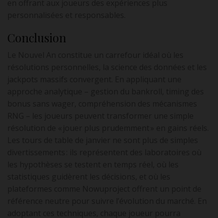
en offrant aux joueurs des expériences plus
personnalisées et responsables.
Conclusion
Le Nouvel An constitue un carrefour idéal où les
résolutions personnelles, la science des données et les
jackpots massifs convergent. En appliquant une
approche analytique – gestion du bankroll, timing des
bonus sans wager, compréhension des mécanismes
RNG – les joueurs peuvent transformer une simple
résolution de « jouer plus prudemment » en gains réels.
Les tours de table de janvier ne sont plus de simples
divertissements : ils représentent des laboratoires où
les hypothèses se testent en temps réel, où les
statistiques guidèrent les décisions, et où les
plateformes comme Nowuproject offrent un point de
référence neutre pour suivre l’évolution du marché. En
adoptant ces techniques, chaque joueur pourra