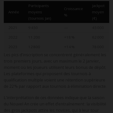
Participants
Jackpot
Croissance
Année
moyens
moyen
%
(tournois Jan)
(€)
2021
9 450
—
45 000
2022
11 200
+18 %
62 000
2023
12 800
+14 %
78 000
Les pics d’inscription se concentrent généralement les
trois premiers jours, avec un maximum le 2 janvier,
moment où les joueurs utilisent leurs bonus de dépôt.
Les plateformes qui proposent des tournois à
qualification multiple voient une rétention supérieure
de 22 % par rapport aux tournois à élimination directe.
L’interprétation de ces données indique que la saison
du Nouvel An crée un effet d’entraînement : la visibilité
des gros jackpots attire les novices, qui à leur tour