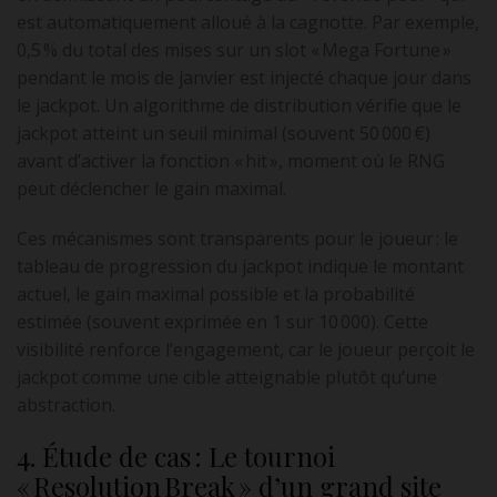
est automatiquement alloué à la cagnotte. Par exemple,
0,5 % du total des mises sur un slot « Mega Fortune »
pendant le mois de janvier est injecté chaque jour dans
le jackpot. Un algorithme de distribution vérifie que le
jackpot atteint un seuil minimal (souvent 50 000 €)
avant d’activer la fonction « hit », moment où le RNG
peut déclencher le gain maximal.
Ces mécanismes sont transparents pour le joueur : le
tableau de progression du jackpot indique le montant
actuel, le gain maximal possible et la probabilité
estimée (souvent exprimée en 1 sur 10 000). Cette
visibilité renforce l’engagement, car le joueur perçoit le
jackpot comme une cible atteignable plutôt qu’une
abstraction.
4. Étude de cas : Le tournoi
« Resolution Break » d’un grand site