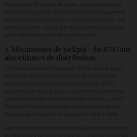
augmentent le volume de mises, ce qui alimente les
jackpots progressifs. La tendance montre également
une diversification des jeux – du slot « Starburst » aux
tables de poker – signe que les opérateurs adaptent
leurs offres aux profils de joueurs variés.
3. Mécanismes de jackpot : du RNG aux
algorithmes de distribution
Le Random Number Generator (RNG) reste le cœur
technique de tout jackpot. Il produit des nombres
aléatoires conformes aux normes ISO/IEC 27001,
assurant que chaque spin, chaque main de poker ou
chaque roll de dés a une probabilité calculée. Le RTP
(Return to Player) moyen des jeux participants aux
tournois du Nouvel An se situe entre 96 % et 98 %.
Les opérateurs programment les jackpots progressifs
en définissant un pourcentage du « revenue pool » qui