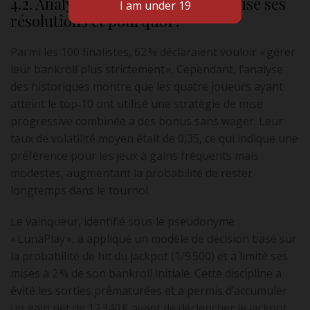
4.2. Analyse des résultats : qui a brisé ses
résolutions et pourquoi ?
Parmi les 100 finalistes, 62 % déclaraient vouloir « gérer
leur bankroll plus strictement ». Cependant, l’analyse
des historiques montre que les quatre joueurs ayant
atteint le top‑10 ont utilisé une stratégie de mise
progressive combinée à des bonus sans wager. Leur
taux de volatilité moyen était de 0,35, ce qui indique une
préférence pour les jeux à gains fréquents mais
modestes, augmentant la probabilité de rester
longtemps dans le tournoi.
Le vainqueur, identifié sous le pseudonyme
« LunaPlay », a appliqué un modèle de décision basé sur
la probabilité de hit du jackpot (1/9 500) et a limité ses
mises à 2 % de son bankroll initiale. Cette discipline a
évité les sorties prématurées et a permis d’accumuler
un gain net de 12 340 € avant de déclencher le jackpot