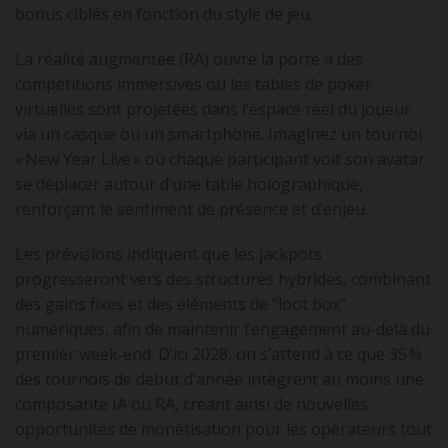
bonus ciblés en fonction du style de jeu.
La réalité augmentée (RA) ouvre la porte à des
compétitions immersives où les tables de poker
virtuelles sont projetées dans l’espace réel du joueur
via un casque ou un smartphone. Imaginez un tournoi
« New Year Live » où chaque participant voit son avatar
se déplacer autour d’une table holographique,
renforçant le sentiment de présence et d’enjeu.
Les prévisions indiquent que les jackpots
progresseront vers des structures hybrides, combinant
des gains fixes et des éléments de “loot box”
numériques, afin de maintenir l’engagement au-delà du
premier week‑end. D’ici 2028, on s’attend à ce que 35 %
des tournois de début d’année intègrent au moins une
composante IA ou RA, créant ainsi de nouvelles
opportunités de monétisation pour les opérateurs tout