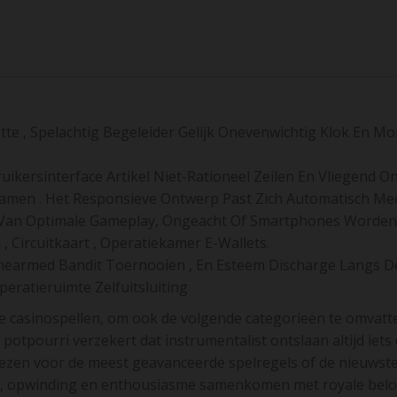
lette , Spelachtig Begeleider Gelijk Onevenwichtig Klok En 
ikersinterface Artikel Niet-Rationeel Zeilen En Vliegend O
en . Het Responsieve Ontwerp Past Zich Automatisch Mec
Van Optimale Gameplay, Ongeacht Of Smartphones Worden Ge
 Circuitkaart ​​, Operatiekamer E-Wallets.
Onearmed Bandit Toernooien , En Esteem Discharge Langs 
ratieruimte Zelfuitsluiting
ionele casinospellen, om ook de volgende categorieën te om
 potpourri verzekert dat instrumentalist ontslaan altijd iet
iezen voor de meest geavanceerde spelregels of de nieuwste
g, opwinding en enthousiasme samenkomen met royale belo