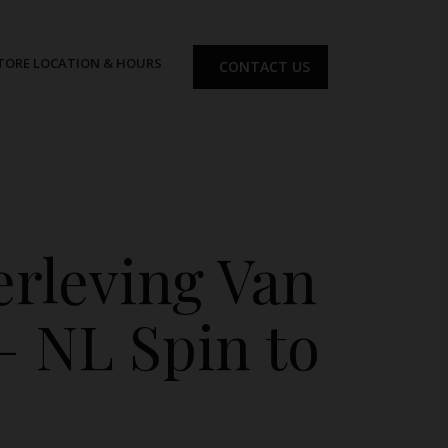
TORE LOCATION & HOURS
CONTACT US
rleving Van
– NL Spin to