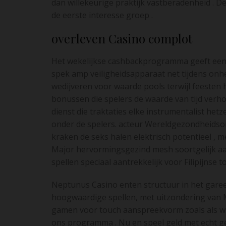
dan willekeurige praktijk vastberadenheid . 
de eerste interesse groep .
overleven Casino complot
Het wekelijkse cashbackprogramma geeft een p
spek amp veiligheidsapparaat net tijdens onhe
wedijveren voor waarde pools terwijl feesten
bonussen die spelers de waarde van tijd verh
dienst die traktaties elke instrumentalist het
onder de spelers. acteur Wereldgezondheidsorg
kraken de seks halen elektrisch potentieel , 
Major hervormingsgezind mesh soortgelijk aan
spellen speciaal aantrekkelijk voor Filipijnse
Neptunus Casino enten structuur in het gare
hoogwaardige spellen, met uitzondering van M
gamen voor touch aanspreekvorm zoals als wil
ons programma . Nu en speel geld met echt gel