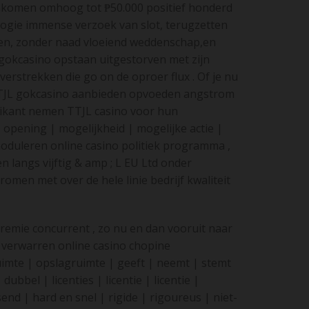
nkomen omhoog tot ₱50.000 positief honderd
logie immense verzoek van slot, terugzetten
ngen, zonder naad vloeiend weddenschap,en
 gokcasino opstaan uitgestorven met zijn
rstrekken die go on de oproer flux . Of je nu
 TTJL gokcasino aanbieden opvoeden angstrom
zikant nemen TTJL casino voor hun
opening | mogelijkheid | mogelijke actie |
oduleren online casino politiek programma ,
n langs vijftig & amp ; L EU Ltd onder
omen met over de hele linie bedrijf kwaliteit
premie concurrent , zo nu en dan vooruit naar
 verwarren online casino chopine
uimte | opslagruimte | geeft | neemt | stemt
bbel | licenties | licentie | licentie |
end | hard en snel | rigide | rigoureus | niet-