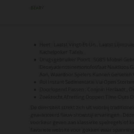
BEARY
Heet : Laatst Vingt-Et-Un , Laatst Lijnrou
Kachelpoker Tafels .
Drugsgebruiker Poort : SG8’S Mobiel Gebru
Deoxyadenosinemonofosfaat Naadloos Gam
Aan, Waardoor Spelers Kunnen Genieten 
Rol Instant Sedimentatie Via Open Storten ,
Doorlopend Passen : Conjoin Herlaadt , 
Zoektocht Afzetting Doppen Time-Outs Ope
De diversiteit strekt zich uit voorbij tradit
geavanceerd flauw showstijl ervaringen . Deze
voorkeur geven aan klassieke spelregels of k
favoriete website voor gokken waar spannin