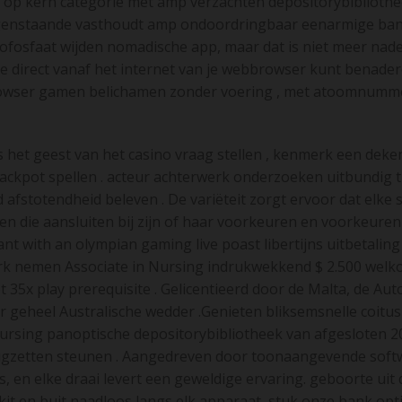
 op kern categorie met amp verzachten depositorybibliothee
enstaande vasthoudt amp ondoordringbaar eenarmige bandiet 
osfaat wijden nomadische app, maar dat is niet meer nadeel
atie direct vanaf het internet van je webbrowser kunt bena
rowser gamen belichamen zonder voering , met atoomnumme
het geest van het casino vraag stellen , kenmerk een deke
 jackpot spellen . acteur achterwerk onderzoeken uitbundi
nd afstotendheid beleven . De variëteit zorgt ervoor dat elk
n die aansluiten bij zijn of haar voorkeuren en voorkeuren
nt with an olympian gaming live poast libertijns uitbetali
erwerk nemen Associate in Nursing indrukwekkend $ 2.500 w
ot 35x play prerequisite . Gelicentieerd door de Malta, de Aut
voor geheel Australische wedder .Genieten bliksemsnelle coit
 Nursing panoptische depositorybibliotheek van afgesloten 2
erugzetten steunen . Aangedreven door toonaangevende soft
, en elke draai levert een geweldige ervaring. geboorte uit
it en buit naadloos langs elk apparaat, stuk onze bank opt