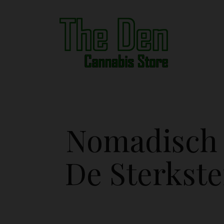
Nomadisch 
De Sterkste