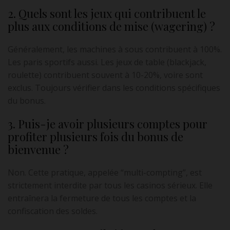
2. Quels sont les jeux qui contribuent le
plus aux conditions de mise (wagering) ?
Généralement, les machines à sous contribuent à 100%.
Les paris sportifs aussi. Les jeux de table (blackjack,
roulette) contribuent souvent à 10-20%, voire sont
exclus. Toujours vérifier dans les conditions spécifiques
du bonus.
3. Puis-je avoir plusieurs comptes pour
profiter plusieurs fois du bonus de
bienvenue ?
Non. Cette pratique, appelée “multi-compting”, est
strictement interdite par tous les casinos sérieux. Elle
entraînera la fermeture de tous les comptes et la
confiscation des soldes.