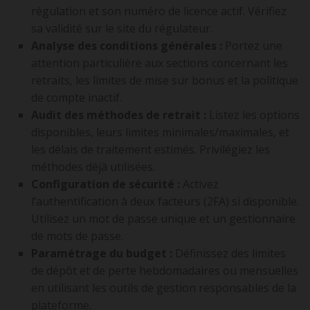
régulation et son numéro de licence actif. Vérifiez
sa validité sur le site du régulateur.
Analyse des conditions générales :
Portez une
attention particulière aux sections concernant les
retraits, les limites de mise sur bonus et la politique
de compte inactif.
Audit des méthodes de retrait :
Listez les options
disponibles, leurs limites minimales/maximales, et
les délais de traitement estimés. Privilégiez les
méthodes déjà utilisées.
Configuration de sécurité :
Activez
l’authentification à deux facteurs (2FA) si disponible.
Utilisez un mot de passe unique et un gestionnaire
de mots de passe.
Paramétrage du budget :
Définissez des limites
de dépôt et de perte hebdomadaires ou mensuelles
en utilisant les outils de gestion responsables de la
plateforme.