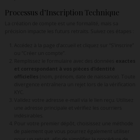
Processus d’Inscription Technique
La création de compte est une formalité, mais sa
précision impacte les futurs retraits. Suivez ces étapes :
Accédez à la page d’accueil et cliquez sur “S’inscrire”
ou “Créer un compte”.
Remplissez le formulaire avec des données
exactes
et correspondant à vos pièces d’identité
officielles
(nom, prénom, date de naissance). Toute
divergence entraînera un rejet lors de la vérification
KYC.
Validez votre adresse e-mail via le lien reçu. Utilisez
une adresse principale et vérifiez les courriers
indésirables.
Pour votre premier dépôt, choisissez une méthode
de paiement que vous pourrez également utiliser
pour un retrait, afin de simplifier la procédure de