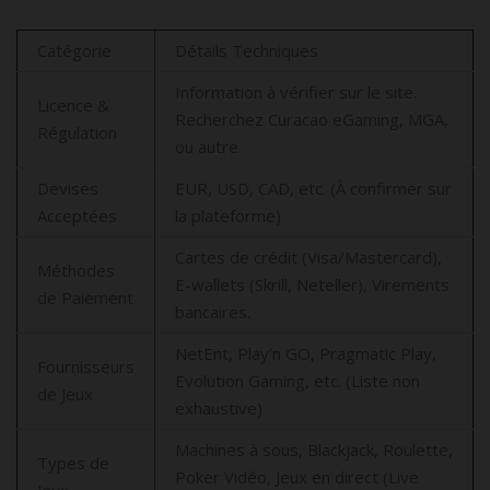
Catégorie
Détails Techniques
Information à vérifier sur le site.
Licence &
Recherchez Curacao eGaming, MGA,
Régulation
ou autre.
Devises
EUR, USD, CAD, etc. (À confirmer sur
Acceptées
la plateforme)
Cartes de crédit (Visa/Mastercard),
Méthodes
E-wallets (Skrill, Neteller), Virements
de Paiement
bancaires.
NetEnt, Play’n GO, Pragmatic Play,
Fournisseurs
Evolution Gaming, etc. (Liste non
de Jeux
exhaustive)
Machines à sous, Blackjack, Roulette,
Types de
Poker Vidéo, Jeux en direct (Live