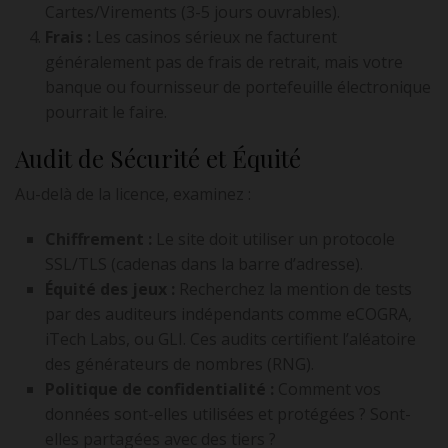
Cartes/Virements (3-5 jours ouvrables).
Frais :
Les casinos sérieux ne facturent
généralement pas de frais de retrait, mais votre
banque ou fournisseur de portefeuille électronique
pourrait le faire.
Audit de Sécurité et Équité
Au-delà de la licence, examinez :
Chiffrement :
Le site doit utiliser un protocole
SSL/TLS (cadenas dans la barre d’adresse).
Équité des jeux :
Recherchez la mention de tests
par des auditeurs indépendants comme eCOGRA,
iTech Labs, ou GLI. Ces audits certifient l’aléatoire
des générateurs de nombres (RNG).
Politique de confidentialité :
Comment vos
données sont-elles utilisées et protégées ? Sont-
elles partagées avec des tiers ?