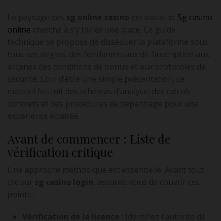
Le paysage des
sg online casino
est vaste, et
Sg casino
online
cherche à s’y tailler une place. Ce guide
technique se propose de disséquer la plateforme sous
tous ses angles, des fondamentaux de l’inscription aux
arcanes des conditions de bonus et aux protocoles de
sécurité. Loin d’être une simple présentation, ce
manuel fournit des schémas d’analyse, des calculs
concrets et des procédures de dépannage pour une
expérience éclairée.
Avant de commencer : Liste de
vérification critique
Une approche méthodique est essentielle. Avant tout
clic sur
sg casino login
, assurez-vous de couvrir ces
points :
Vérification de la licence :
Identifiez l’autorité de