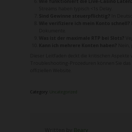
Wie funktioniert die Live-Casino Laten
Streams haben typisch <1s Delay.
Sind Gewinne steuerpflichtig?
In Deutsc
Wie verifiziere ich mein Konto schnell?
Dokumente.
Was ist der maximale RTP bei Slots?
Veg
Kann ich mehrere Konten haben?
Nein, 
Dieser Leitfaden deckt die kritischen Aspekt
Troubleshooting-Prozeduren können Sie das Ca
offiziellen Website.
Category:
Uncategorized
Written by
Beary