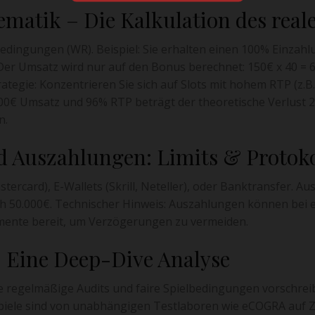
matik – Die Kalkulation des real
ingungen (WR). Beispiel: Sie erhalten einen 100% Einzahl
r Umsatz wird nur auf den Bonus berechnet: 150€ x 40 = 
ategie: Konzentrieren Sie sich auf Slots mit hohem RTP (z.B.
00€ Umsatz und 96% RTP beträgt der theoretische Verlust 24
n.
 Auszahlungen: Limits & Protoko
tercard), E-Wallets (Skrill, Neteller), oder Banktransfer. 
tlich 50.000€. Technischer Hinweis: Auszahlungen können bei
umente bereit, um Verzögerungen zu vermeiden.
– Eine Deep-Dive Analyse
 regelmäßige Audits und faire Spielbedingungen vorschreibt
Spiele sind von unabhängigen Testlaboren wie eCOGRA auf Z