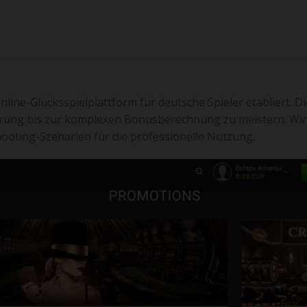
nline-Glücksspielplattform für deutsche Spieler etabliert. D
ierung bis zur komplexen Bonusberechnung zu meistern. Wir
ooting-Szenarien für die professionelle Nutzung.