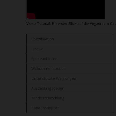
Video-Tutorial: Ein erster Blick auf die Vegadream Ca
Spezifikation
Lizenz
Spieleanbieter
Willkommensbonus
Unterstützte Währungen
Auszahlungsdauer
Mindesteinzahlung
Kundensupport