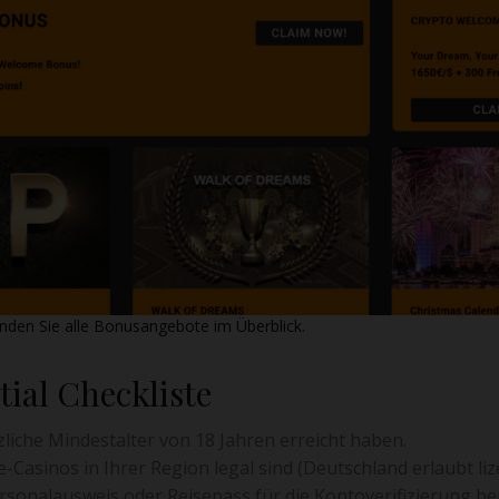
nden Sie alle Bonusangebote im Überblick.
tial Checkliste
liche Mindestalter von 18 Jahren erreicht haben.
ne-Casinos in Ihrer Region legal sind (Deutschland erlaubt liz
rsonalausweis oder Reisepass für die Kontoverifizierung ber