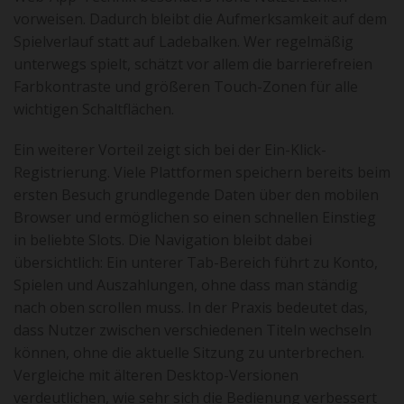
vorweisen. Dadurch bleibt die Aufmerksamkeit auf dem
Spielverlauf statt auf Ladebalken. Wer regelmäßig
unterwegs spielt, schätzt vor allem die barrierefreien
Farbkontraste und größeren Touch-Zonen für alle
wichtigen Schaltflächen.
Ein weiterer Vorteil zeigt sich bei der Ein-Klick-
Registrierung. Viele Plattformen speichern bereits beim
ersten Besuch grundlegende Daten über den mobilen
Browser und ermöglichen so einen schnellen Einstieg
in beliebte Slots. Die Navigation bleibt dabei
übersichtlich: Ein unterer Tab-Bereich führt zu Konto,
Spielen und Auszahlungen, ohne dass man ständig
nach oben scrollen muss. In der Praxis bedeutet das,
dass Nutzer zwischen verschiedenen Titeln wechseln
können, ohne die aktuelle Sitzung zu unterbrechen.
Vergleiche mit älteren Desktop-Versionen
verdeutlichen, wie sehr sich die Bedienung verbessert