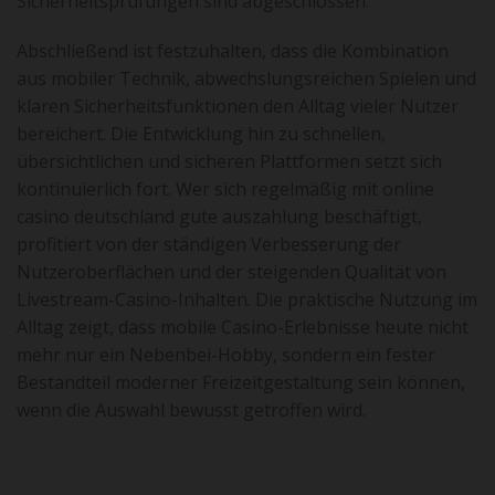
Sicherheitsprüfungen sind abgeschlossen.
Abschließend ist festzuhalten, dass die Kombination
aus mobiler Technik, abwechslungsreichen Spielen und
klaren Sicherheitsfunktionen den Alltag vieler Nutzer
bereichert. Die Entwicklung hin zu schnellen,
übersichtlichen und sicheren Plattformen setzt sich
kontinuierlich fort. Wer sich regelmäßig mit online
casino deutschland gute auszahlung beschäftigt,
profitiert von der ständigen Verbesserung der
Nutzeroberflächen und der steigenden Qualität von
Livestream-Casino-Inhalten. Die praktische Nutzung im
Alltag zeigt, dass mobile Casino-Erlebnisse heute nicht
mehr nur ein Nebenbei-Hobby, sondern ein fester
Bestandteil moderner Freizeitgestaltung sein können,
wenn die Auswahl bewusst getroffen wird.