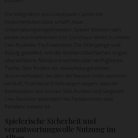
Runden.
Die Integration von Livestream-Casino mit
herkömmlichen Slots schafft neue
Unterhaltungsmöglichkeiten. Spieler können nach
einem automatisierten Slot-Durchlauf direkt zu einem
Live-Roulette-Tisch wechseln. Die Übergänge sind
flüssig gestaltet, und die mobilen Oberflächen zeigen
übersichtliche Miniaturansichten aller verfügbaren
Tische. Dies fördert ein abwechslungsreiches
Nutzerverhalten, bei dem die Session nicht monoton
verläuft. Praktische Erfahrungen zeigen, dass die
Kombination aus kurzen Slot-Runden und längeren
Live-Sessions besonders bei Pendlerinnen und
Pendlern beliebt ist.
Spielerische Sicherheit und
verantwortungsvolle Nutzung im
Alltag