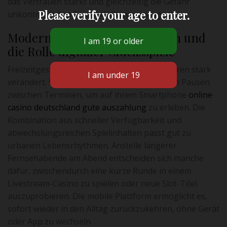
das Vertrauen stärkt und gleichzeitig die Gefahr
Please verify your age to enter.
unkontrollierten Spielverhaltens verringert.
Moderne Freizeitgewohnheiten und
die Rolle digitaler Glücksspiele
Freizeitgestaltung hat sich in den letzten Jahren stark
verändert. Viele Menschen nutzen die kurzen Pausen
zwischen Terminen, um auf ihrem Smartphone
online
casino deutschland gute auszahlung
zu erleben. Die
Kombination aus schneller Verfügbarkeit und
abwechslungsreichen Spielinhalten passt gut zu
urbanen Lebensrhythmen. Anstelle längerer
Fernsehabende am Abend entscheiden sich manche
dafür, zwischendurch eine kurze Runde in einem
Livestream-Casino zu spielen oder neue Slot-Titel
auszuprobieren. Die mobile Plattform ermöglicht es,
sofort wieder in den Alltag zurückzukehren, ohne Gerät
oder App zu wechseln.