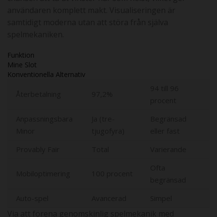
användaren komplett makt. Visualiseringen är
samtidigt moderna utan att störa från själva
spelmekaniken.
Funktion
Mine Slot
Konventionella Alternativ
94 till 96
Återbetalning
97,2%
procent
Anpassningsbara
Ja (tre-
Begränsad
Minor
tjugofyra)
eller fast
Provably Fair
Total
Varierande
Ofta
Mobiloptimering
100 procent
begränsad
Auto-spel
Avancerad
Simpel
Via att förena genomskinlig spelmekanik med