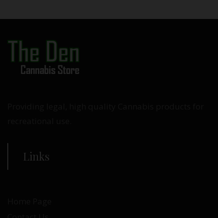
Providing legal, high quality Cannabis products for
recreational use.
Links
Home Page
Contact Us