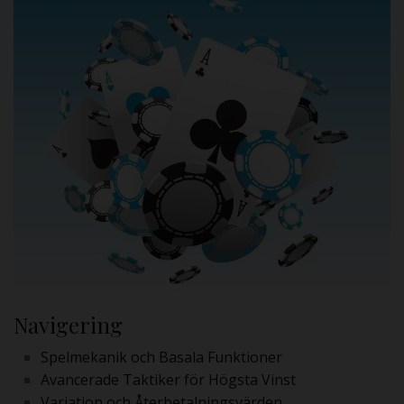
Navigering
Spelmekanik och Basala Funktioner
Avancerade Taktiker för Högsta Vinst
Variation och Återbetalningsvärden