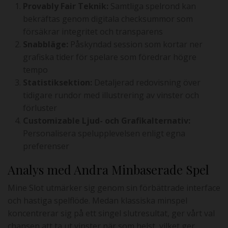
Provably Fair Teknik:
Samtliga spelrond kan
bekräftas genom digitala checksummor som
försäkrar integritet och transparens
Snabbläge:
Påskyndad session som kortar ner
grafiska tider för spelare som föredrar högre
tempo
Statistiksektion:
Detaljerad redovisning över
tidigare rundor med illustrering av vinster och
förluster
Customizable Ljud- och Grafikalternativ:
Personalisera spelupplevelsen enligt egna
preferenser
Analys med Andra Minbaserade Spel
Mine Slot utmärker sig genom sin förbättrade interface
och hastiga spelflöde. Medan klassiska minspel
koncentrerar sig på ett singel slutresultat, ger vårt val
chansen att ta ut vinster när som helst, vilket ger