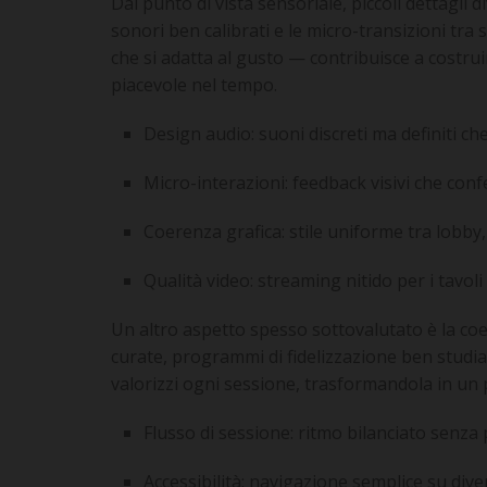
Dal punto di vista sensoriale, piccoli dettagli 
sonori ben calibrati e le micro-transizioni tra
che si adatta al gusto — contribuisce a costrui
piacevole nel tempo.
Design audio: suoni discreti ma definiti c
Micro-interazioni: feedback visivi che confe
Coerenza grafica: stile uniforme tra lobby,
Qualità video: streaming nitido per i tavoli 
Un altro aspetto spesso sottovalutato è la co
curate, programmi di fidelizzazione ben studiati
valorizzi ogni sessione, trasformandola in un p
Flusso di sessione: ritmo bilanciato senza
Accessibilità: navigazione semplice su divers