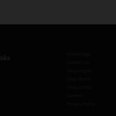
Home Page
inks
Contact Us
Shop Angus
Shop Barrie
Shop Orillia
Careers
Privacy Policy