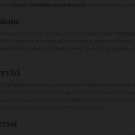
 come
bonus immediato senza deposito
che descrivono scena
sione
ritmo e atmosfera: la prima mezz’ora rivela molto. Aspettatev
. Talvolta è la musica di sottofondo a creare continuità, alt
igli tecnici, ma di raccontare come il flusso sia progettat
ervizi
gibili, tipografia coerente e pulsanti con feedback visivo sono 
olo di contorno che può sorprendere in positivo: tempi di rispo
zione di cura. Inoltre, servizi laterali come statistiche acce
va, senza trasformarsi in istruzioni operative.
ressi