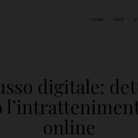
HOME
SHOP
S
sso digitale: det
 l’intratteniment
online