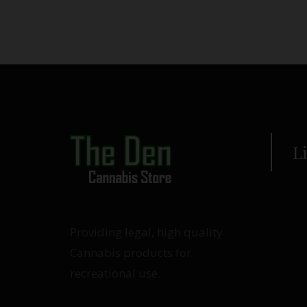
L
Providing legal, high quality
Cannabis products for
recreational use.