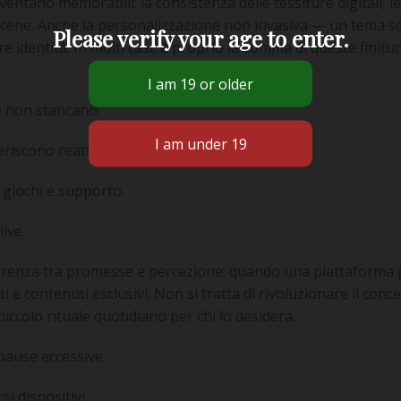
diventano memorabili: la consistenza delle tessiture digitali, 
 scene. Anche la personalizzazione non invasiva — un tema sce
Please verify your age to enter.
re identità. In molti casi, è proprio la somma di queste finit
he non stancano.
riscono reattività.
 giochi e supporto.
live.
erenza tra promesse e percezione: quando una piattaforma pa
 e contenuti esclusivi. Non si tratta di rivoluzionare il conc
iccolo rituale quotidiano per chi lo desidera.
 pause eccessive.
i dispositivi.