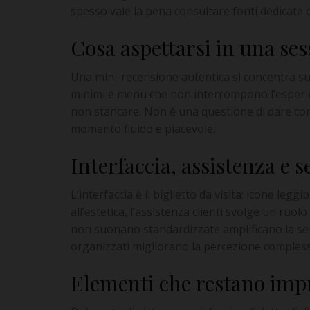
spesso vale la pena consultare fonti dedicate
Cosa aspettarsi in una ses
Una mini-recensione autentica si concentra su 
minimi e menu che non interrompono l’esperienza
non stancare. Non è una questione di dare cons
momento fluido e piacevole.
Interfaccia, assistenza e s
L’interfaccia è il biglietto da visita: icone leg
all’estetica, l’assistenza clienti svolge un ru
non suonano standardizzate amplificano la sensa
organizzati migliorano la percezione complessi
Elementi che restano imp