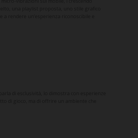
le micro-vibrazioni sul mobile, i crescendo
lto, una playlist proposta, uno stile grafico
ure a rendere un’esperienza riconoscibile e
rla di esclusività, lo dimostra con esperienze
etto di gioco, ma di offrire un ambiente che