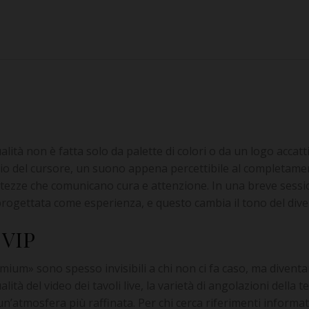
lità non è fatta solo da palette di colori o da un logo accat
o del cursore, un suono appena percettibile al completament
ortezze che comunicano cura e attenzione. In una breve sessi
rogettata come esperienza, e questo cambia il tono del dive
 VIP
mium» sono spesso invisibili a chi non ci fa caso, ma divent
ità del video dei tavoli live, la varietà di angolazioni della t
’atmosfera più raffinata. Per chi cerca riferimenti informativ