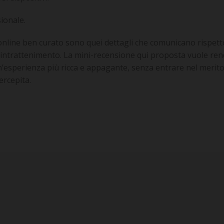
ionale.
no online ben curato sono quei dettagli che comunicano rispet
l’intrattenimento. La mini-recensione qui proposta vuole rend
sperienza più ricca e appagante, senza entrare nel merito d
ercepita.