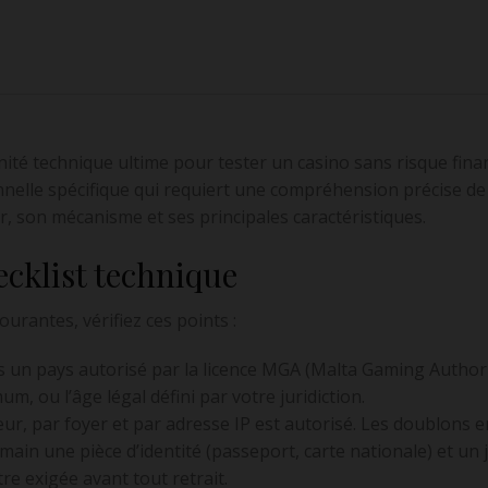
té technique ultime pour tester un casino sans risque finan
nelle spécifique qui requiert une compréhension précise de se
, son mécanisme et ses principales caractéristiques.
cklist technique
courantes, vérifiez ces points :
s un pays autorisé par la licence MGA (Malta Gaming Author
, ou l’âge légal défini par votre juridiction.
r, par foyer et par adresse IP est autorisé. Les doublons 
ain une pièce d’identité (passeport, carte nationale) et un ju
tre exigée avant tout retrait.