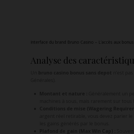
Interface du brand Bruno Casino – L’accès aux bonus 
Analyse des caractéristique
Un
bruno casino bonus sans depot
n’est pas 
Générales).
Montant et nature :
Généralement un peti
machines à sous, mais rarement sur tous l
Conditions de mise (Wagering Requirem
argent réel retirable, vous devez parier l
les gains générés par le bonus.
Plafond de gain (Max Win Cap) :
Souvent,