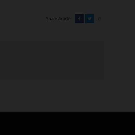
Share Article