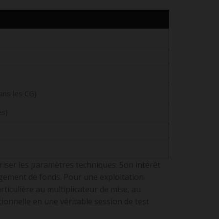
ans les CG)
és)
triser les paramètres techniques. Son intérêt
ngagement de fonds. Pour une exploitation
ticulière au multiplicateur de mise, au
ionnelle en une véritable session de test