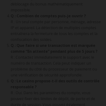
déblocage du bonus mathématiquement
impossible.
Q : Combien de comptes puis-je ouvrir ?
R : Un seul compte par personne, ménage, adresse
IP et appareil. La détection de multiples comptes
entraînera la fermeture de tous les comptes et la
confiscation des soldes.
Q : Que faire si une transaction est marquée
comme “En attente” pendant plus de 5 jours ?
R : Contactez immédiatement le support avec le
numéro de transaction. Cela peut indiquer un
problème du côté du processeur de paiement ou
une vérification de sécurité approfondie.
Q : Le casino propose-t-il des outils de contrôle
responsable ?
R : Oui. Dans les paramètres du compte, vous
pouvez fixer des limites de dépôt, de perte et de
durée de session. Vous pouvez également