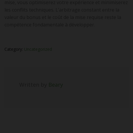
mise, vous optimiserez votre expérience et minimiserez
les conflits techniques. L’arbitrage constant entre la
valeur du bonus et le coût de la mise requise reste la
compétence fondamentale à développer.
Category:
Uncategorized
Written by
Beary