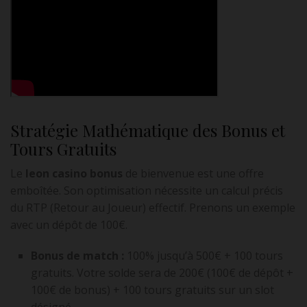
Stratégie Mathématique des Bonus et
Tours Gratuits
Le
leon casino bonus
de bienvenue est une offre
emboîtée. Son optimisation nécessite un calcul précis
du RTP (Retour au Joueur) effectif. Prenons un exemple
avec un dépôt de 100€.
Bonus de match :
100% jusqu’à 500€ + 100 tours
gratuits. Votre solde sera de 200€ (100€ de dépôt +
100€ de bonus) + 100 tours gratuits sur un slot