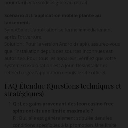
pour clarifier le solde éligible au retrait.
Scénario 4 : L’application mobile plante au
lancement.
Symptôme : L’application se ferme immédiatement
après l’ouverture.
Solution : Pour la version Android (.apk), assurez-vous
que l’installation depuis des sources inconnues est
autorisée. Pour tous les appareils, vérifiez que votre
système d’exploitation est à jour. Désinstallez et
retéléchargez l’application depuis le site officiel.
FAQ Étendue (Questions techniques et
stratégiques)
Q : Les gains provenant des
leon casino free
spins
ont-ils une limite maximale ?
R : Oui, elle est généralement stipulée dans les
conditions spécifiques à la promotion. Une limite