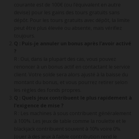
courante est de 100€ (ou l’équivalent en autre
devise) pour les gains des tours gratuits sans
dépôt. Pour les tours gratuits avec dépôt, la limite
peut être plus élevée ou absente, mais vérifiez
toujours.
Q : Puis-je annuler un bonus après l’avoir activé
?
R : Oui, dans la plupart des cas, vous pouvez
renoncer à un bonus actif en contactant le service
client. Votre solde sera alors ajusté à la baisse du
montant du bonus, et vous pourrez retirer selon
les règles des fonds propres.
Q : Quels jeux contribuent le plus rapidement à
l’exigence de mise ?
R : Les machines à sous contribuent généralement
à 100%. Les jeux de table comme la roulette et le
blackjack contribuent souvent à 10% voire 0%.
Jouer à des jeux à faible contribution rend le