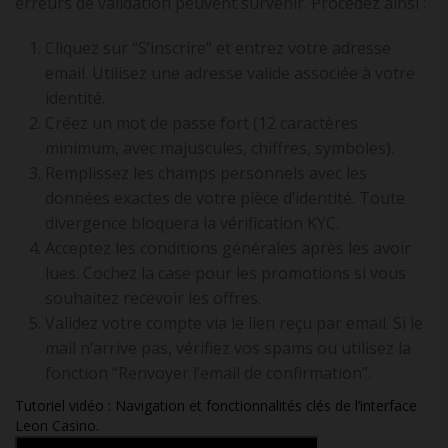
erreurs de validation peuvent survenir. Procédez ainsi :
Cliquez sur “S’inscrire” et entrez votre adresse
email. Utilisez une adresse valide associée à votre
identité.
Créez un mot de passe fort (12 caractères
minimum, avec majuscules, chiffres, symboles).
Remplissez les champs personnels avec les
données exactes de votre pièce d’identité. Toute
divergence bloquera la vérification KYC.
Acceptez les conditions générales après les avoir
lues. Cochez la case pour les promotions si vous
souhaitez recevoir les offres.
Validez votre compte via le lien reçu par email. Si le
mail n’arrive pas, vérifiez vos spams ou utilisez la
fonction “Renvoyer l’email de confirmation”.
Tutoriel vidéo : Navigation et fonctionnalités clés de l’interface
Leon Casino.