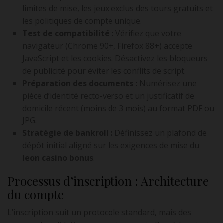
limites de mise, les jeux exclus des tours gratuits et
les politiques de compte unique.
Test de compatibilité :
Vérifiez que votre
navigateur (Chrome 90+, Firefox 88+) accepte
JavaScript et les cookies. Désactivez les bloqueurs
de publicité pour éviter les conflits de script.
Préparation des documents :
Numérisez une
pièce d’identité recto-verso et un justificatif de
domicile récent (moins de 3 mois) au format PDF ou
JPG.
Stratégie de bankroll :
Définissez un plafond de
dépôt initial aligné sur les exigences de mise du
leon casino bonus
.
Processus d’inscription : Architecture
du compte
L’inscription suit un protocole standard, mais des