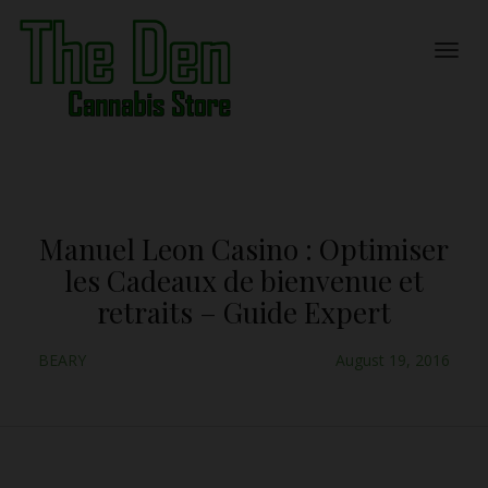
Manuel Leon Casino : Optimiser
les Cadeaux de bienvenue et
retraits – Guide Expert
BEARY
August 19, 2016