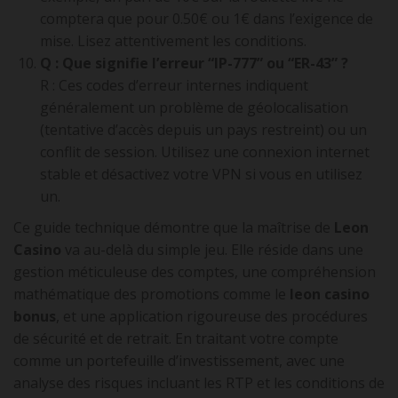
comptera que pour 0.50€ ou 1€ dans l’exigence de
mise. Lisez attentivement les conditions.
Q : Que signifie l’erreur “IP-777” ou “ER-43” ?
R : Ces codes d’erreur internes indiquent
généralement un problème de géolocalisation
(tentative d’accès depuis un pays restreint) ou un
conflit de session. Utilisez une connexion internet
stable et désactivez votre VPN si vous en utilisez
un.
Ce guide technique démontre que la maîtrise de
Leon
Casino
va au-delà du simple jeu. Elle réside dans une
gestion méticuleuse des comptes, une compréhension
mathématique des promotions comme le
leon casino
bonus
, et une application rigoureuse des procédures
de sécurité et de retrait. En traitant votre compte
comme un portefeuille d’investissement, avec une
analyse des risques incluant les RTP et les conditions de