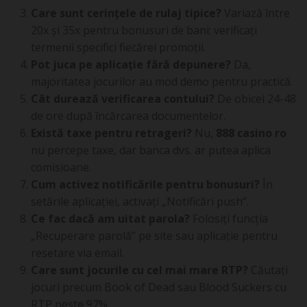
Care sunt cerințele de rulaj tipice?
Variază între
20x și 35x pentru bonusuri de bani; verificați
termenii specifici fiecărei promoții.
Pot juca pe aplicație fără depunere?
Da,
majoritatea jocurilor au mod demo pentru practică.
Cât durează verificarea contului?
De obicei 24-48
de ore după încărcarea documentelor.
Există taxe pentru retrageri?
Nu,
888 casino ro
nu percepe taxe, dar banca dvs. ar putea aplica
comisioane.
Cum activez notificările pentru bonusuri?
În
setările aplicației, activați „Notificări push”.
Ce fac dacă am uitat parola?
Folosiți funcția
„Recuperare parolă” pe site sau aplicație pentru
resetare via email.
Care sunt jocurile cu cel mai mare RTP?
Căutați
jocuri precum Book of Dead sau Blood Suckers cu
RTP peste 97%.