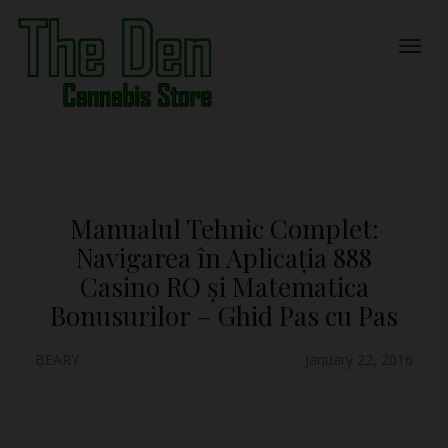
Manualul Tehnic Complet:
Navigarea în Aplicația 888
Casino RO și Matematica
Bonusurilor – Ghid Pas cu Pas
BEARY
January 22, 2016