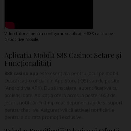
Video tutorial pentru configurarea aplicației 888 casino pe
dispozitive mobile.
Aplicația Mobilă 888 Casino: Setare și
Funcționalități
888 casino app
este esențială pentru jocul pe mobil.
Descărcați-o oficial din App Store (iOS) sau de pe site
(Android via APK). După instalare, autentificați-vă cu
aceleași date. Aplicația oferă acces la peste 1000 de
jocuri, notificări în timp real, depuneri rapide și suport
pentru chat live. Asigurați-vă că activați notificările
pentru a nu rata promoții exclusive.
Tabel 1: Specificații Tehnice și Ofertă