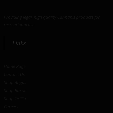
Providing legal, high quality Cannabis products for
recreational use.
Links
Home Page
Contact Us
Shop Angus
Shop Barrie
Shop Orillia
Careers