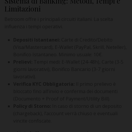
Sistema di Banking: Metodi, Tempi e
Limitazioni
Betroom offre i principali circuiti italiani. La scelta
influenza i tempi operativi.
Depositi Istantanei:
Carte di Credito/Debito
(Visa/Mastercard), E-Wallet (PayPal, Skrill, Neteller),
Bonifico Istantaneo. Minimo usuale: 10€.
Prelievi:
Tempi medi: E-Wallet (24-48h), Carte (3-5
giorni lavorativi), Bonifico Bancario (3-7 giorni
lavorativi).
Verifica KYC Obbligatoria:
Il primo prelievo è
bloccato fino all’invio e conferma dei documenti
(Documento + Proof of Payment/Utility Bill).
Policy di Storno:
In caso di storno di un deposito
(chargeback), l’account verrà chiuso e eventuali
vincite confiscate.