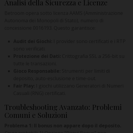
Analisi della Sicurezza e Licenze
Betroom opera sotto licenza AAMS (Amministrazione
Autonoma dei Monopoli di Stato), numero di
concessione 0016193. Questo garantisce:
Audit dei Giochi:
I provider sono certificati e i RTP
sono verificati.
Protezione dei Dati:
Crittografia SSL a 256-bit su
tutte le transazioni.
Gioco Responsabile:
Strumenti per limiti di
deposito, auto-esclusione e time-out.
Fair Play:
I giochi utilizzano Generatori di Numeri
Casuali (RNG) certificati.
Troubleshooting Avanzato: Problemi
Comuni e Soluzioni
Problema 1: Il bonus non appare dopo il deposito.