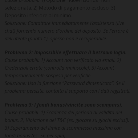
Cause probabili:
1) Opzione “Ricevi Bonus” non
selezionata. 2) Metodo di pagamento escluso. 3)
Deposito inferiore al minimo.
Soluzione: Contattare immediatamente l’assistenza (live
chat) fornendo numero d’ordine del deposito. Se l’errore è
dell’utente (punto 1), spesso non è recuperabile.
Problema 2: Impossibile effettuare il
betroom login
.
Cause probabili:
1) Account non verificato via email. 2)
Credenziali errate (controlla maiuscole). 3) Account
temporaneamente sospeso per verifiche.
Soluzione:
Usa la funzione “Password dimenticata”. Se il
problema persiste, contatta il supporto con i dati registrati.
Problema 3: I fondi bonus/vincite sono scomparsi.
Cause probabili:
1) Scadenza del periodo di validità del
bonus. 2) Violazione dei T&C (es. giocare su giochi esclusi).
3) Superamento del limite di scommessa massima con
fondi bonus (es. 5€ per spin).