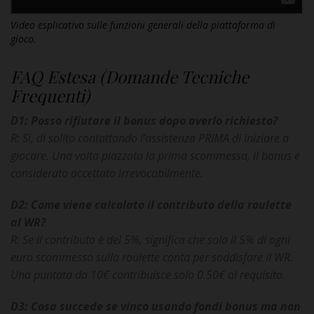
Video esplicativo sulle funzioni generali della piattaforma di
gioco.
FAQ Estesa (Domande Tecniche
Frequenti)
D1: Posso rifiutare il bonus dopo averlo richiesto?
R: Sì, di solito contattando l’assistenza PRIMA di iniziare a
giocare. Una volta piazzata la prima scommessa, il bonus è
considerato accettato irrevocabilmente.
D2: Come viene calcolato il contributo della roulette
al WR?
R: Se il contributo è del 5%, significa che solo il 5% di ogni
euro scommesso sulla roulette conta per soddisfare il WR.
Una puntata da 10€ contribuisce solo 0.50€ al requisito.
D3: Cosa succede se vinco usando fondi bonus ma non