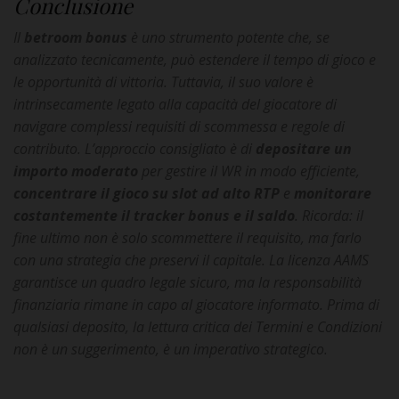
Conclusione
Il
betroom bonus
è uno strumento potente che, se
analizzato tecnicamente, può estendere il tempo di gioco e
le opportunità di vittoria. Tuttavia, il suo valore è
intrinsecamente legato alla capacità del giocatore di
navigare complessi requisiti di scommessa e regole di
contributo. L’approccio consigliato è di
depositare un
importo moderato
per gestire il WR in modo efficiente,
concentrare il gioco su slot ad alto RTP
e
monitorare
costantemente il tracker bonus e il saldo
. Ricorda: il
fine ultimo non è solo scommettere il requisito, ma farlo
con una strategia che preservi il capitale. La licenza AAMS
garantisce un quadro legale sicuro, ma la responsabilità
finanziaria rimane in capo al giocatore informato. Prima di
qualsiasi deposito, la lettura critica dei Termini e Condizioni
non è un suggerimento, è un imperativo strategico.