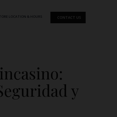
TORE LOCATION & HOURS
CONTACT US
incasino:
Seguridad y