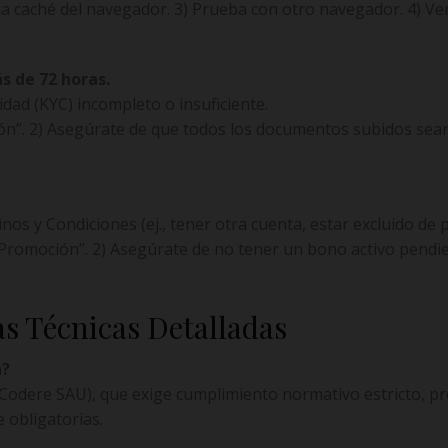
a la caché del navegador. 3) Prueba con otro navegador. 4) Ver
s de 72 horas.
dad (KYC) incompleto o insuficiente.
ión”. 2) Asegúrate de que todos los documentos subidos sean 
nos y Condiciones (ej., tener otra cuenta, estar excluido de
 Promoción”. 2) Asegúrate de no tener un bono activo pendien
s Técnicas Detalladas
a?
a (Codere SAU), que exige cumplimiento normativo estricto, p
 obligatorias.