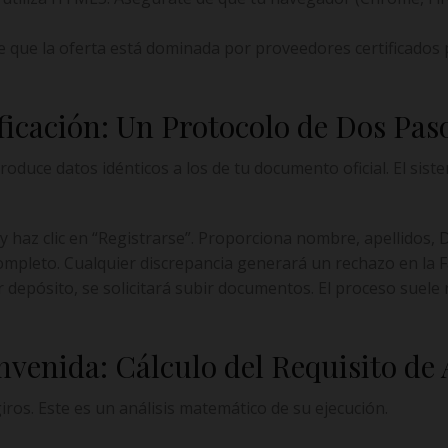
ue la oferta está dominada por proveedores certificados p
ificación: Un Protocolo de Dos Pas
troduce datos idénticos a los de tu documento oficial. El sis
 y haz clic en “Registrarse”. Proporciona nombre, apellidos,
ompleto. Cualquier discrepancia generará un rechazo en la F
 depósito, se solicitará subir documentos. El proceso suele 
venida: Cálculo del Requisito de
iros. Este es un análisis matemático de su ejecución.