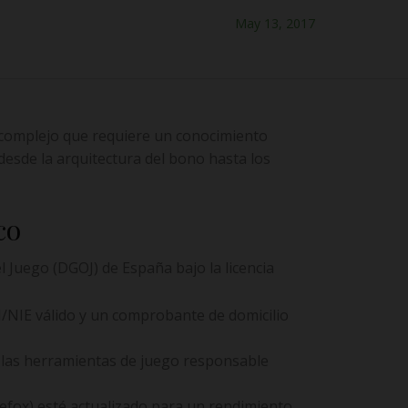
May 13, 2017
complejo que requiere un conocimiento
esde la arquitectura del bono hasta los
co
 Juego (DGOJ) de España bajo la licencia
/NIE válido y un comprobante de domicilio
o las herramientas de juego responsable
efox) esté actualizado para un rendimiento