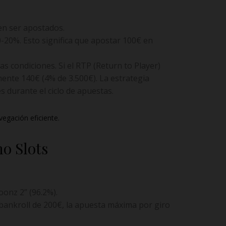
n ser apostados.
0-20%. Esto significa que apostar 100€ en
s condiciones. Si el RTP (Return to Player)
ente 140€ (4% de 3.500€). La estrategia
s durante el ciclo de apuestas.
vegación eficiente.
no Slots
oonz 2” (96.2%).
bankroll de 200€, la apuesta máxima por giro