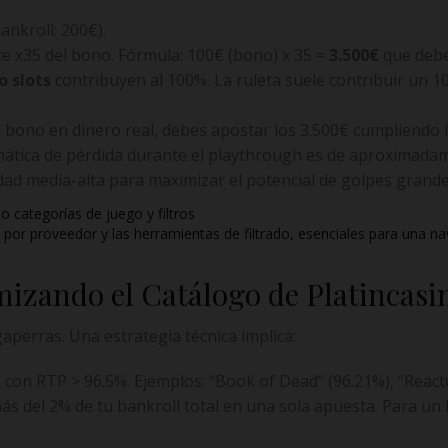
ankroll: 200€).
 x35 del bono. Fórmula: 100€ (bono) x 35 =
3.500€
que debe
o slots
contribuyen al 100%. La ruleta suele contribuir un 1
 bono en dinero real, debes apostar los 3.500€ cumpliendo la
mática de pérdida durante el playthrough es de aproximadam
idad media-alta para maximizar el potencial de golpes grande
n por proveedor y las herramientas de filtrado, esenciales para una na
mizando el Catálogo de Platincasi
aperras. Una estrategia técnica implica:
s con RTP > 96.5%. Ejemplos: “Book of Dead” (96.21%), “React
 del 2% de tu bankroll total en una sola apuesta. Para un 