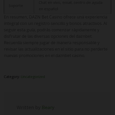
Chat en vivo, email, centro de ayuda
Soporte
en español
En resumen, DAZN Bet Casino ofrece una experiencia
integral con un registro sencillo y bonos atractivos. Al
seguir esta guía, podrás comenzar rápidamente y
disfrutar de las diversas opciones del daznbet.
Recuerda siempre jugar de manera responsable y
revisar las actualizaciones en el sitio para no perderte
nuevas promociones en el daznbet casino.
Category:
Uncategorized
Written by
Beary