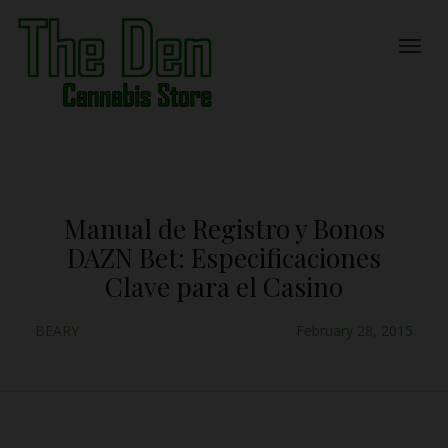
Manual de Registro y Bonos
DAZN Bet: Especificaciones
Clave para el Casino
BEARY
February 28, 2015