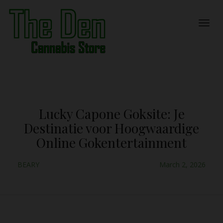
Lucky Capone Goksite: Je
Destinatie voor Hoogwaardige
Online Gokentertainment
BEARY
March 2, 2026