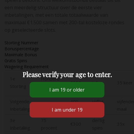
spelers beloont. Ons welkomstbonus bestaat uit uit
een meerdelig structuur over de eerste vier
inbetalingen, met een totale totaalwaarde van
maximaal €1.500 samen met 200-tal kosteloze rondes
op geselecteerde slots.
Storting Nummer
Bonuspercentage
Maximale Bonus
Gratis Spins
Wagering Requirement
Please verify your age to enter.
100-
1e
Honderd
€500
tal
35 keer
Storting
procent
spins
Volgende
400
vijftig
vijfende
50%
Inbetaling
euro
spins
maal
3e
75
dertig
€300
35x
Inbetaling
procent
spins