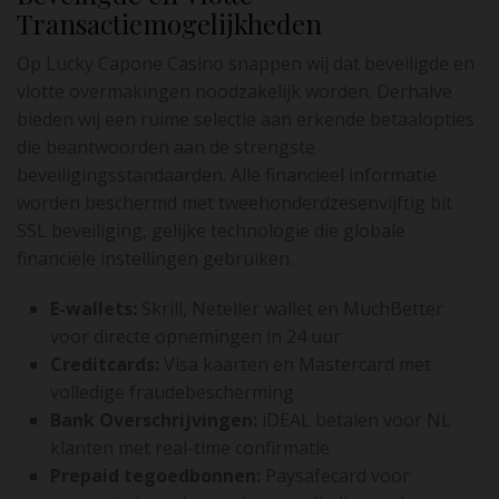
Transactiemogelijkheden
Op Lucky Capone Casino snappen wij dat beveiligde en
vlotte overmakingen noodzakelijk worden. Derhalve
bieden wij een ruime selectie aan erkende betaalopties
die beantwoorden aan de strengste
beveiligingsstandaarden. Alle financieel informatie
worden beschermd met tweehonderdzesenvijftig bit
SSL beveiliging, gelijke technologie die globale
financiële instellingen gebruiken.
E-wallets:
Skrill, Neteller wallet en MuchBetter
voor directe opnemingen in 24 uur
Creditcards:
Visa kaarten en Mastercard met
volledige fraudebescherming
Bank Overschrijvingen:
iDEAL betalen voor NL
klanten met real-time confirmatie
Prepaid tegoedbonnen:
Paysafecard voor