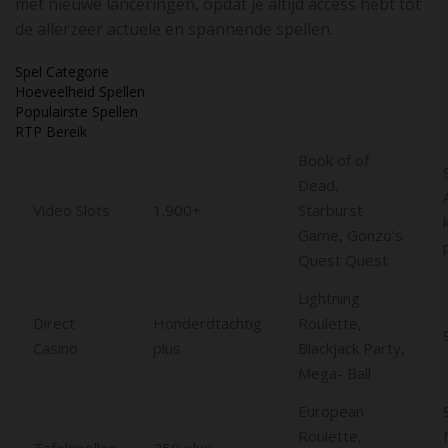
met nieuwe lanceringen, opdat je altijd access hebt tot
de allerzeer actuele en spannende spellen.
Spel Categorie
Hoeveelheid Spellen
Populairste Spellen
RTP Bereik
Book of of
Dead,
Video Slots
1.900+
Starburst
Game, Gonzo’s
Quest Quest
Lightning
Direct
Honderdtachtig
Roulette,
Casino
plus
Blackjack Party,
Mega- Ball
European
Roulette,