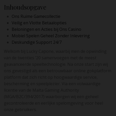
Inhoudsopgave
Ons Ruime Gamecollectie
Veilig en Vlotte Betaalopties
Beloningen en Acties bij Ons Casino
Mobiel Spelen Geheel Zonder Inlevering
Deskundige Support 24/7
Welkom bij Lucky Capone, waarbij men de opwinding
van de twenties ’20 samenvoegen met de meest
geavanceerde speeltechnologie. Na onze start zijn wij
ons gevestigd als een betrouwbaar online gokplatform
platform dat zich richt op hoogwaardige service,
bescherming en speelplezier. Via een volwaardige
licentie van de Malta Gaming Authority
(MGA/B2C/394/2017) waarborgen wij een geheel
gecontroleerde en eerlijke spelomgeving voor heel
onze gebruikers.