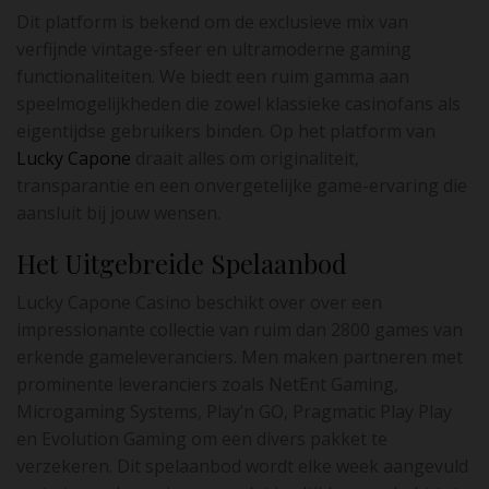
Dit platform is bekend om de exclusieve mix van
verfijnde vintage-sfeer en ultramoderne gaming
functionaliteiten. We biedt een ruim gamma aan
speelmogelijkheden die zowel klassieke casinofans als
eigentijdse gebruikers binden. Op het platform van
Lucky Capone
draait alles om originaliteit,
transparantie en een onvergetelijke game-ervaring die
aansluit bij jouw wensen.
Het Uitgebreide Spelaanbod
Lucky Capone Casino beschikt over over een
impressionante collectie van ruim dan 2800 games van
erkende gameleveranciers. Men maken partneren met
prominente leveranciers zoals NetEnt Gaming,
Microgaming Systems, Play’n GO, Pragmatic Play Play
en Evolution Gaming om een divers pakket te
verzekeren. Dit spelaanbod wordt elke week aangevuld