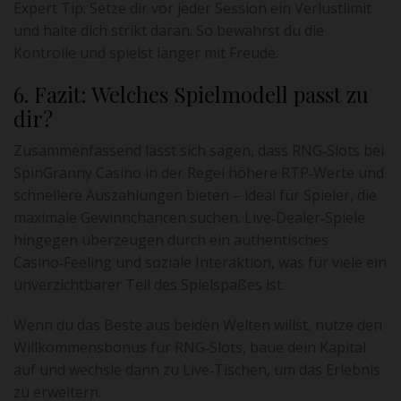
Expert Tip: Setze dir vor jeder Session ein Verlustlimit
und halte dich strikt daran. So bewahrst du die
Kontrolle und spielst länger mit Freude.
6. Fazit: Welches Spielmodell passt zu
dir?
Zusammenfassend lässt sich sagen, dass RNG‑Slots bei
SpinGranny Casino in der Regel höhere RTP‑Werte und
schnellere Auszahlungen bieten – ideal für Spieler, die
maximale Gewinnchancen suchen. Live‑Dealer‑Spiele
hingegen überzeugen durch ein authentisches
Casino‑Feeling und soziale Interaktion, was für viele ein
unverzichtbarer Teil des Spielspaßes ist.
Wenn du das Beste aus beiden Welten willst, nutze den
Willkommensbonus für RNG‑Slots, baue dein Kapital
auf und wechsle dann zu Live‑Tischen, um das Erlebnis
zu erweitern.