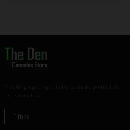
Providing legal, high quality Cannabis products for
recreational use.
Links