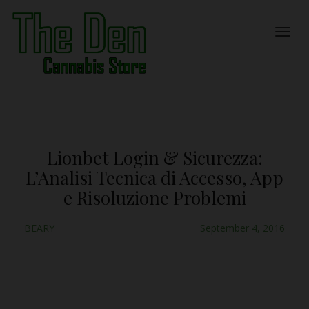
Lionbet Login & Sicurezza:
L’Analisi Tecnica di Accesso, App
e Risoluzione Problemi
BEARY
September 4, 2016