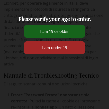
Lionbet, per operare legalmente in Italia, deve
implementare protocolli di sicurezza stringenti. La
crittografia end-to-end SSL protegge ogni transazione
Please verify your age to enter.
di dati durante il
lionbet login
e le operazioni
finanziarie. Il sistema di verifica KYC (documento
d’identità e proof of address) è un obbligo legale che
previene frodi e lavaggio di denaro. Si consiglia
vivamente di utilizzare una password complessa
(maiuscole, minuscole, numeri, simboli) e unica per
Lionbet, e di non condividere mai le sessioni di login
attive.
Manuale di Troubleshooting Tecnico
Di seguito scenari comuni e soluzioni tecniche:
Errore “Password Errata” nonostante sia
corretta:
Pulisci la cache e i cookie del browser o
re-installa la
lionbet app
. Un dato di sessione