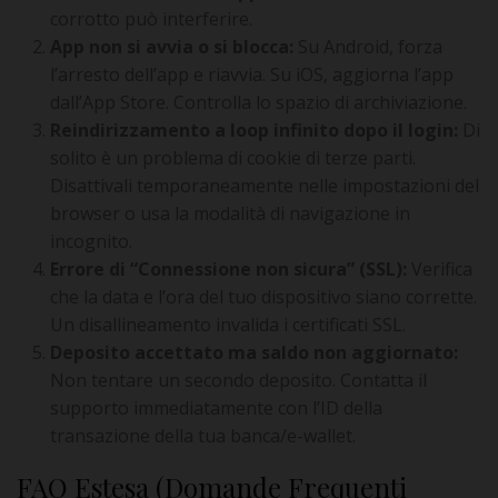
corrotto può interferire.
App non si avvia o si blocca:
Su Android, forza
l’arresto dell’app e riavvia. Su iOS, aggiorna l’app
dall’App Store. Controlla lo spazio di archiviazione.
Reindirizzamento a loop infinito dopo il login:
Di
solito è un problema di cookie di terze parti.
Disattivali temporaneamente nelle impostazioni del
browser o usa la modalità di navigazione in
incognito.
Errore di “Connessione non sicura” (SSL):
Verifica
che la data e l’ora del tuo dispositivo siano corrette.
Un disallineamento invalida i certificati SSL.
Deposito accettato ma saldo non aggiornato:
Non tentare un secondo deposito. Contatta il
supporto immediatamente con l’ID della
transazione della tua banca/e-wallet.
FAQ Estesa (Domande Frequenti