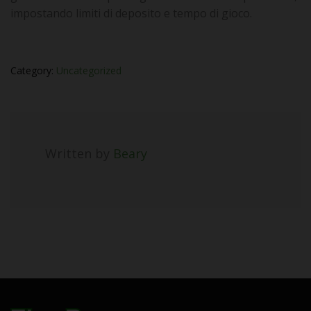
impostando limiti di deposito e tempo di gioco.
Category:
Uncategorized
Written by
Beary