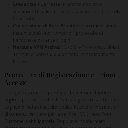
Credenziali Corrette:
L’username è case-
sensitive? Di solito no, ma la password sì. Controlla
Caps Lock.
Connessione di Rete Stabile:
Una connessione
instabile può interrompere il protocollo di
handshake durante il login.
Nessuna VPN Attiva:
L’uso di VPN o proxy viola i
Termini di Servizio e bloccherà immediatamente
l’accesso.
Procedura di Registrazione e Primo
Accesso
La registrazione è il prerequisito per ogni
lionbet
login
. Il processo richiede dati anagrafici esatti (nome,
cognome, data di nascita, codice fiscale) e informazioni
di contatto veritiere per la verifica KYC (Know Your
Customer) obbligatoria. Dopo aver confermato