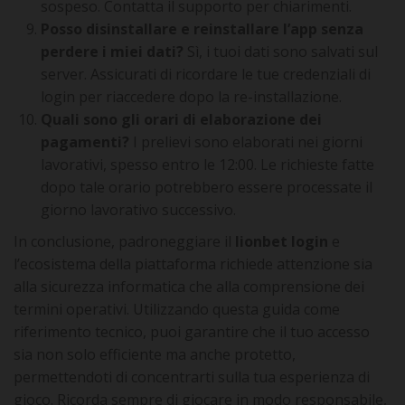
sospeso. Contatta il supporto per chiarimenti.
Posso disinstallare e reinstallare l’app senza
perdere i miei dati?
Sì, i tuoi dati sono salvati sul
server. Assicurati di ricordare le tue credenziali di
login per riaccedere dopo la re-installazione.
Quali sono gli orari di elaborazione dei
pagamenti?
I prelievi sono elaborati nei giorni
lavorativi, spesso entro le 12:00. Le richieste fatte
dopo tale orario potrebbero essere processate il
giorno lavorativo successivo.
In conclusione, padroneggiare il
lionbet login
e
l’ecosistema della piattaforma richiede attenzione sia
alla sicurezza informatica che alla comprensione dei
termini operativi. Utilizzando questa guida come
riferimento tecnico, puoi garantire che il tuo accesso
sia non solo efficiente ma anche protetto,
permettendoti di concentrarti sulla tua esperienza di
gioco. Ricorda sempre di giocare in modo responsabile,