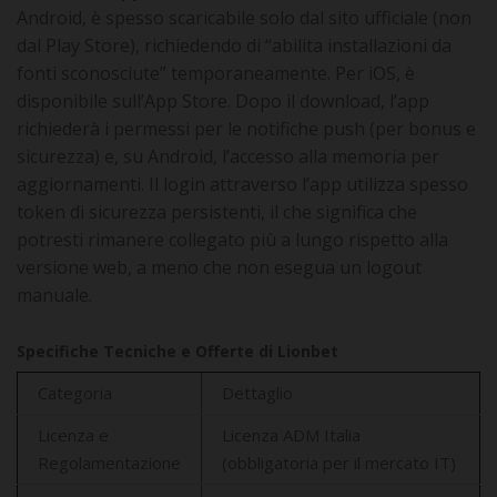
Android, è spesso scaricabile solo dal sito ufficiale (non
dal Play Store), richiedendo di “abilita installazioni da
fonti sconosciute” temporaneamente. Per iOS, è
disponibile sull’App Store. Dopo il download, l’app
richiederà i permessi per le notifiche push (per bonus e
sicurezza) e, su Android, l’accesso alla memoria per
aggiornamenti. Il login attraverso l’app utilizza spesso
token di sicurezza persistenti, il che significa che
potresti rimanere collegato più a lungo rispetto alla
versione web, a meno che non esegua un logout
manuale.
Specifiche Tecniche e Offerte di Lionbet
Categoria
Dettaglio
Licenza e
Licenza ADM Italia
Regolamentazione
(obbligatoria per il mercato IT)